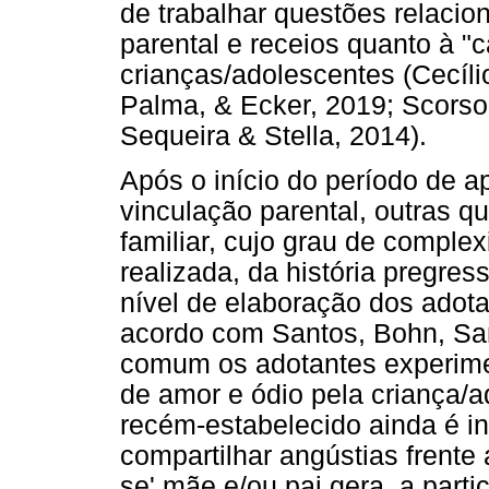
de trabalhar questões relacio
parental e receios quanto à "
crianças/adolescentes (Cecílio,
Palma, & Ecker, 2019; Scorso
Sequeira & Stella, 2014).
Após o início do período de a
vinculação parental, outras 
familiar, cujo grau de comple
realizada, da história pregre
nível de elaboração dos adot
acordo com Santos, Bohn, Sa
comum os adotantes experim
de amor e ódio pela criança/a
recém-estabelecido ainda é inci
compartilhar angústias frente
se' mãe e/ou pai gera, a par