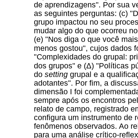
de aprendizagens". Por sua ve
as seguintes perguntas: (c) 
grupo impactou no seu proces
mudar algo do que ocorreu no
(e) "Nos diga o que você mai
menos gostou", cujos dados f
"Complexidades do grupal: pri
Δ
dos grupos" e (
) "Políticas 
do
setting
grupal e a qualifi
adotantes". Por fim, a discus
dimensão I foi complementada
sempre após os encontros pelo
relato de campo, registrado e
configura um instrumento de r
fenômenos observados. Ao rela
para uma análise crítico-refle