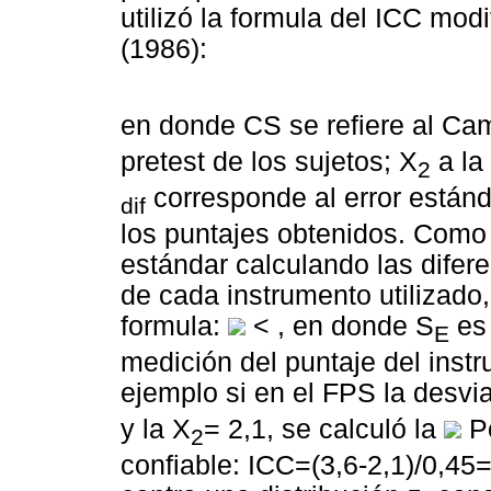
utilizó la formula del ICC mo
(1986):
en donde CS se refiere al Cam
pretest de los sujetos; X
a la
2
corresponde al error estánd
dif
los puntajes obtenidos. Como 
estándar calculando las difer
de cada instrumento utilizado, 
formula:
< , en donde S
es 
E
medición del puntaje del inst
ejemplo si en el FPS la desvia
y la X
= 2,1, se calculó la
Po
2
confiable: ICC=(3,6-2,1)/0,45