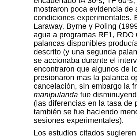
encadenado IA 30-s, TF 60-s, 
mostraron poca evidencia de a
condiciones experimentales. E
Laraway, Byrne y Poling (1999
agua a programas RF1, RDO 60
palancas disponibles producí
descrito (y una segunda palan
se accionaba durante el inter
encontraron que algunos de l
presionaron mas la palanca op
cancelación, sin embargo la f
manipulanda
fue disminuyend
(las diferencias en la tasa d
también se fue haciendo menos
sesiones experimentales).
Los estudios citados sugiere