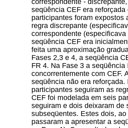
correspondente - discrepante
seqüência CEF era reforçada 
participantes foram expostos 
regra discrepante (especifica
correspondente (especificava
seqüência CEF era inicialmen
feita uma aproximação gradua
Fases 2,3 e 4, a seqüência C
FR 4. Na Fase 3 a seqüência
concorrentemente com CEF. A
seqüência não era reforçada.
participantes seguiram as reg
CEF foi modelada em seis part
seguiram e dois deixaram de s
subseqüentes. Estes dois, ao 
passaram a apresentar a seq