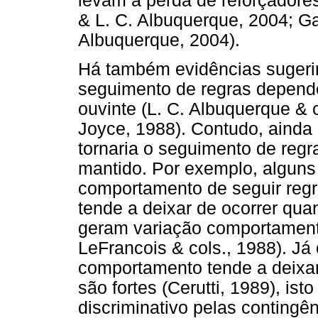
levam a perda de reforçadore
& L. C. Albuquerque, 2004; G
Albuquerque, 2004).
Há também evidências suger
seguimento de regras depende
ouvinte (L. C. Albuquerque & 
Joyce, 1988). Contudo, ainda n
tornaria o seguimento de reg
mantido. Por exemplo, alguns
comportamento de seguir regr
tende a deixar de ocorrer qu
geram variação comportament
LeFrancois & cols., 1988). Já
comportamento tende a deixar
são fortes (Cerutti, 1989), is
discriminativo pelas contingê