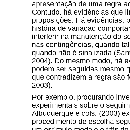
apresentação de uma regra ao
Contudo, há evidências que l
proposições. Há evidências, 
história de variação comporta
interferir na manutenção do 
nas contingências, quando ta
quando não é sinalizada (San
2004). Do mesmo modo, há ev
podem ser seguidas mesmo qu
que contradizem a regra são f
2003).
Por exemplo, procurando invest
experimentais sobre o seguim
Albuquerque e cols. (2003) e
procedimento de escolha segu
um estímulo modelo e três d