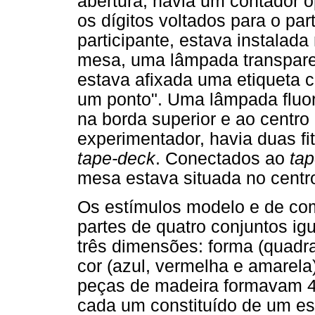
abertura, havia um contador 
os dígitos voltados para o par
participante, estava instalad
mesa, uma lâmpada transpar
estava afixada uma etiqueta 
um ponto". Uma lâmpada fluor
na borda superior e ao centro 
experimentador, havia duas fi
tape-deck
. Conectados ao
ta
mesa estava situada no centr
Os estímulos modelo e de co
partes de quatro conjuntos ig
três dimensões: forma (quadrad
cor (azul, vermelha e amarela)
peças de madeira formavam 40
cada um constituído de um es