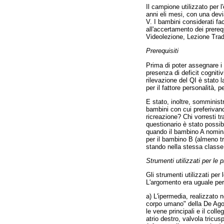
Il campione utilizzato per 
anni eli mesi, con una dev
V. I bambini considerati f
all'accertamento dei prerequ
Videolezione, Lezione Trad
Prerequisiti
Prima di poter assegnare i s
presenza di deficit cogniti
rilevazione del QI è stato 
per il fattore personalità, 
E stato, inoltre, somminist
bambini con cui preferivano 
ricreazione? Chi vorresti t
questionario è stato possib
quando il bambino A nominav
per il bambino B (almeno t
stando nella stessa classe
Strumenti utilizzati per le 
Gli strumenti utilizzati per
L'argomento era uguale per 
a) L'ipermedia, realizzato 
corpo umano" della De Agost
le vene principali e il coll
atrio destro, valvola tricus