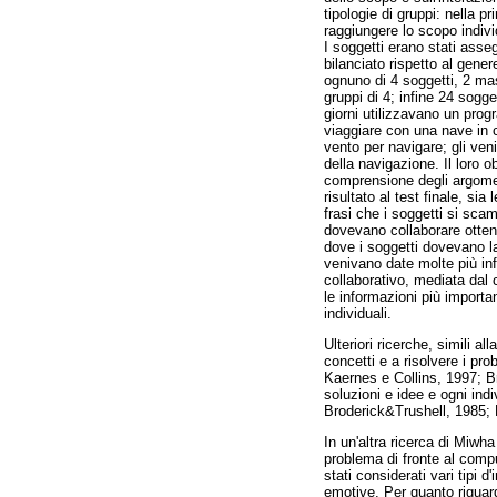
tipologie di gruppi: nella
raggiungere lo scopo indivi
I soggetti erano stati asse
bilanciato rispetto al gener
ognuno di 4 soggetti, 2 ma
gruppi di 4; infine 24 sogg
giorni utilizzavano un prog
viaggiare con una nave in c
vento per navigare; gli veni
della navigazione. Il loro o
comprensione degli argoment
risultato al test finale, si
frasi che i soggetti si sca
dovevano collaborare ottenev
dove i soggetti dovevano la
venivano date molte più inf
collaborativo, mediata dal 
le informazioni più importan
individuali.
Ulteriori ricerche, simili a
concetti e a risolvere i pro
Kaernes e Collins, 1997; B
soluzioni e idee e ogni ind
Broderick&Trushell, 1985;
In un'altra ricerca di Miwha
problema di fronte al compu
stati considerati vari tipi 
emotive. Per quanto riguard