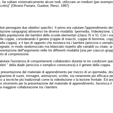
, far saltare sistematicamente alcuni nodi, utilizzare un medium (per esempio
scritto)" (Oliverio Ferraris, Guidoni, Renzi, 1997).
uti perseguire due obiettivi specifici. Il primo era
valutare l'apprendimento
dei
lazione sanguigna) attraverso tre diverse modalità: Ipermedia, Videolezione, L
alla popolazione dei bambini delle scuole elementari (classi IV e V). Con i sog
lle coppie, considerando il genere (coppie di maschi, coppie di femmine, coppi
lla coppia), e il tipo di rapporto che esisteva tra i bambini (amicizia o semp
nate, in modo randomizzato ma bilanciato rispetto alle variabili su citate, ai 
sentazione dell*argomento nelle tre differenti modalità (una per ciascun grupp
rio di comprensione.
lutare l'esistenza di comportamenti collaborativi durante le tre condizioni spe
ambini " della diade (amicizia o semplice conoscenza) e il genere della coppia.
e la presentazione del materiale di apprendimento per mezzo di un ipermedia, do
egrazione di suoni, immagini, animazioni, scritte, sia veramente più efficace p
to a tecniche più tradizionali come la videolezione o la lezione frontale. Ed an
me strumento per la presentazione del materiale di apprendimento, favorisca il
a maggiore collaborazione tra i bambini.