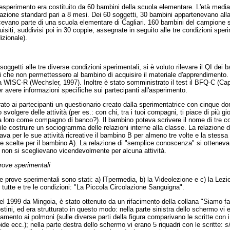
l'esperimento era costituito da 60 bambini della scuola elementare. L'età media 
iazione standard pari a 8 mesi. Dei 60 soggetti, 30 bambini appartenevano alla
acevano parte di una scuola elementare di Cagliari. 160 bambini del campione s
isiti, suddivisi poi in 30 coppie, assegnate in seguito alle tre condizioni sper
izionale).
oggetti alle tre diverse condizioni sperimentali, si è voluto rilevare il QI dei 
vi che non permettessero al bambino di acquisire il materiale d'apprendimento. Il
la WISC-R (Wechsler, 1997). Inoltre è stato somministrato il test il BFQ-C (Cap
per avere informazioni specifiche sui partecipanti all'asperimento.
rato ai partecipanti un questionario creato dalla sperimentatrice con cinque d
svolgere delle attività (per es.: con chi, tra i tuoi compagni, ti piace di più gi
ra loro come compagno di banco?). Il bambino poteva scrivere il nome di tre c
ile costruire un sociogramma delle relazioni interne alla classe. La relazione 
a per le sue attività ricreative il bambino B per almeno tre volte e la stessa
re scelte per il bambino A). La relazione di "semplice conoscenza" si ottenev
 non si sceglievano vicendevolmente per alcuna attività.
prove sperimentali
 le prove sperimentali sono stati: a) lTpermedia, b) la Videolezione e c) la Lezi
tutte e tre le condizioni: "La Piccola Circolazione Sanguigna".
nel 1999 da Mingoia, è stato ottenuto da un rifacimento della collana "Siamo fat
ini, ed era strutturato in questo modo: nella parte sinistra dello schermo vi e
egamento ai polmoni (sulle diverse parti della figura comparivano le scritte con 
pide ecc.); nella parte destra dello schermo vi erano 5 riquadri con le scritte:
si