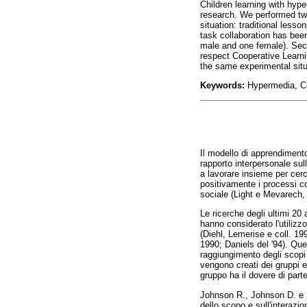
Children learning with hyp
research. We performed two 
situation: traditional less
task collaboration has bee
male and one female). Sec
respect Cooperative Learnin
the same experimental situ
Keywords:
Hypermedia, Co
Il modello di apprendimento
rapporto interpersonale sul
a lavorare insieme per cerc
positivamente i processi co
sociale (Light e Mevarech,
Le ricerche degli ultimi 20 
hanno considerato l'utilizzo
(Diehl, Lemerise e coll. 19
1990; Daniels del '94). Que
raggiungimento degli scopi 
vengono creati dei gruppi e
gruppo ha il dovere di part
Johnson R., Johnson D. e S
dello scopo e sull'interazi