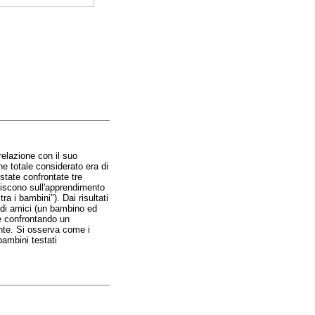
elazione con il suo
ne totale considerato era di
state confrontate tre
uiscono sull'apprendimento
ra i bambini"). Dai risultati
e di amici (un bambino ed
e confrontando un
nte. Si osserva come i
bambini testati