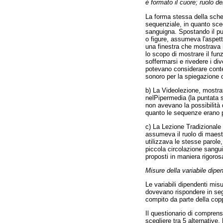
è formato il cuore; ruolo d
La forma stessa della scher
sequenziale, in quanto sceg
sanguigna. Spostando il pu
o figure, assumeva l'aspett
una finestra che mostrava i
lo scopo di mostrare il fun
soffermarsi e rivedere i div
potevano considerare contem
sonoro per la spiegazione d
b) La Videolezione, mostra
nelPipermedia (la puntata 
non avevano la possibilità d
quanto le sequenze erano pr
c) La Lezione Tradizionale 
assumeva il ruolo di maestra
utilizzava le stesse parole
piccola circolazione sangu
proposti in maniera rigoros
Misure della variabile dipe
Le variabili dipendenti mis
dovevano rispondere in seg
compito da parte della cop
Il questionario di compren
scegliere tra 5 alternative.