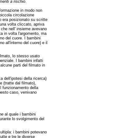
menti a rischio
.
informazione in modo non
piccola circolazione
 era posizionato su scritte
una volta cliccato, apriva
i che nell' insieme avevano
ta in volta l'argomento, ma
erno del cuore. I bambini
 all'interno del cuore) e il
ilmato, lo stesso usato
enziale. I bambini infatti
alcune parti del filmato in
dell'ipotesi della ricerca)
 (tratte dal filmato),
il funzionamento della
questo caso, venivano
ne
al quale i bambini
rante lo svolgimento del
ltipla: i bambini potevano
utte e tre le diverse