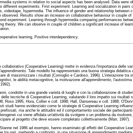
ermedia systems in relation to social aspects has been analysed. Data were o
different experiments. First experiment. Learning and socialization in pairs of
ons, videotape, hypermedia. The influence of gender and relationship between c
n observed. Results show an increase on collaborative behaviour in couple of 
ond experiment. Learning through hypermedia comparing performances betwee
g theory. We can observe in couple of children a significant increase of learn
ation.
operative learning, Positive interdependency
.
 collaborativo (Cooperative Learning) mette in evidenza l'importanza delle var
l'apprendimento. Tale modello ha rappresentato una buona strategia didattica al 
are di massimizzare i risultati (Comoglio e Cardoso, 1996). L'interazione tra 
gnitivi, le abilità metacognitive, la motivazione all'apprendimento, l'autostima
 1992).
anni, condotte in una grande varietà di luoghi e con la collaborazione di studen
 delle tecniche di Cooperative Learning, valutando il loro impatto sui risultati r
98; Ross 1995; Hora, Collier e coll. 1998; Hall, Dansereau e coll. 1988; O'Don
sti studi hanno evidenziato come le strategie di Cooperative Learning influenz
prefissati, ma anche le attitudini ed il comportamento sociale dei partecipanti 
terogenei cui viene affidata un'attività da svolgere o un problema da risolver
ecipare al progetto che deve essere completato collettivamente (Marr, 1997).
tanne nel 1986 ad esempio, hanno esaminato gli effetti del Cooperative Lear
one tra pari, mettendo a confronto, in una situazione di apprendimento mediata