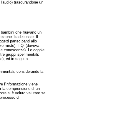
 l'audio) trascurandone un
 bambini che fruivano un
ezione Tradizionale. Il
getti partecipanti allo
e miste), il Ql (doveva
lice conoscenza). Le coppie
tre gruppi sperimentali:
o), ed in seguito
rimentali, considerando la
ve l'informazione viene
er la comprensione di un
cora si è voluto valutare se
 processo di