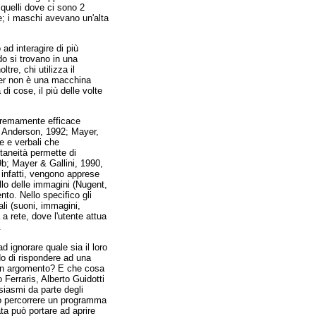
 quelli dove ci sono 2
e; i maschi avevano un'alta
d interagire di più
o si trovano in una
tre, chi utilizza il
ter non è una macchina
i cose, il più delle volte
stremamente efficace
 & Anderson, 1992; Mayer,
e e verbali che
taneità permette di
b; Mayer & Gallini, 1990,
 infatti, vengono apprese
llo delle immagini (Nugent,
nto. Nello specifico gli
li (suoni, immagini,
 a rete, dove l'utente attua
.
 ignorare quale sia il loro
ado di rispondere ad una
di un argomento? E che cosa
Ferraris, Alberto Guidotti
siasmi da parte degli
ono percorrere un programma
ata può portare ad aprire