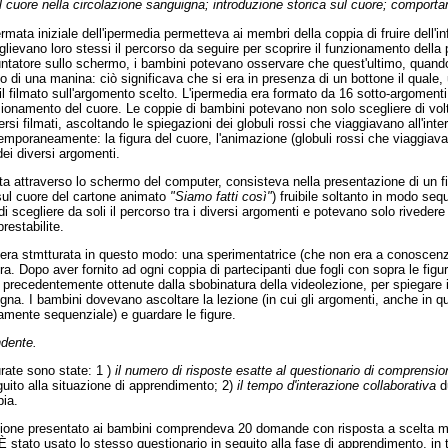
el cuore nella circolazione sanguigna; introduzione storica sul cuore; comporta
mata iniziale dell'ipermedia permetteva ai membri della coppia di fruire dell'
lievano loro stessi il percorso da seguire per scoprire il funzionamento della 
ntatore sullo schermo, i bambini potevano osservare che quest'ultimo, quando
o di una manina: ciò significava che si era in presenza di un bottone il quale, 
l filmato sull'argomento scelto. L'ipermedia era formato da 16 sotto-argoment
zionamento del cuore. Le coppie di bambini potevano non solo scegliere di vol
ersi filmati, ascoltando le spiegazioni dei globuli rossi che viaggiavano all'int
poraneamente: la figura del cuore, l'animazione (globuli rossi che viaggiavano
ei diversi argomenti.
ta attraverso lo schermo del computer, consisteva nella presentazione di un f
sul cuore del cartone animato
"Siamo fatti così"
) fruibile soltanto in modo sequ
i scegliere da soli il percorso tra i diversi argomenti e potevano solo rivedere 
esta­bilite.
era stmtturata in questo modo: una sperimentatrice (che non era a conoscenza 
. Dopo aver fornito ad ogni coppia di partecipanti due fogli con sopra le figure
, precedentemente ottenute dalla sbobinatura della videolezione, per spiegare 
igna. I bambini dovevano ascoltare la lezione (in cui gli argomenti, anche in 
amente sequenziale) e guardare le figure.
ndente.
urate sono state: 1 )
il numero di risposte esatte al questionario di comprensio
uito alla situazione di apprendimento; 2)
il tempo d'interazione collaborativa
du
pia.
sione presentato ai bambini comprendeva 20 domande con risposta a scelta mu
 È stato usato lo stesso questionario in seguito alla fase di apprendimento, in t