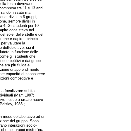
nella terza dovevano
 compresa tra 11 e 13 anni.
odo randomizzato ma
one, divisi in 6 gruppi,
one, sempre divisi in
a 4. Gli studenti per 10
ompito consisteva nel
el sole, delle stelle e del
iche e capire i principi
 per valutare la
ell'obiettivo, sia il
lutate in funzione delle
 come gli studenti che
i competitivi e dai gruppi
e era più fluida e
uazione di apprendimento
iore capacità di riconoscere
dizioni competitive e
 a focalizzare subito i
dividuali (Marr, 1997;
tivo riesce a creare nuove
Paisley, 1985 ;
 in modo collaborativo ad un
sizione del gruppo. Sono
rano interazioni socio-
 che nei gruppi misti c'era