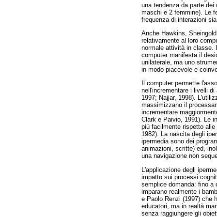
una tendenza da parte dei m
maschi e 2 femmine). Le fe
frequenza di interazioni sia
Anche Hawkins, Sheingold, 
relativamente al loro comp
normale attività in classe. I
computer manifesta il desi
unilaterale, ma uno strumen
in modo piacevole e coinvo
Il computer permette l'ass
nell'incrementare i livelli
1997; Najjar, 1998). L'util
massimizzano il processamen
incrementare maggiormente 
Clark e Paivio, 1991). Le i
più facilmente rispetto all
1982). La nascita degli ipe
ipermedia sono dei program
animazioni, scritte) ed, ino
una navigazione non sequenz
L'applicazione degli iperme
impatto sui processi cognit
semplice domanda: fino a ch
imparano realmente i bambi
e Paolo Renzi (1997) che h
educatori, ma in realtà man
senza raggiungere gli obiet