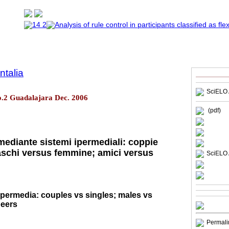
talia
SciELO 
o.2 Guadalajara Dec. 2006
(pdf)
ediante sistemi ipermediali: coppie
aschi versus femmine; amici versus
SciELO 
permedia: couples vs singles; males vs
peers
Permali