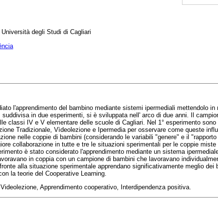
Università degli Studi di Cagliari
ência
diato l'apprendimento del bambino mediante sistemi ipermediali mettendolo in r
, suddivisa in due esperimenti, si è sviluppata nell' arco di due anni. Il campio
le classi IV e V elementare delle scuole di Cagliari. Nel 1° esperimento sono 
ezione Tradizionale, Vìdeolezione e Ipermedia per osservare come queste infl
zione nelle coppie di bambini (considerando le variabili "genere" e il "rapporto t
re collaborazione in tutte e tre le situazioni sperimentali per le coppie mist
erimento è stato considerato l'apprendimento mediante un sistema ipermedial
avoravano in coppia con un campione di bambini che lavoravano individualme
 fronte alla situazione sperimentale apprendano significativamente meglio dei 
on la teorie del Cooperative Learning.
Videolezione, Apprendimento cooperativo, Interdipendenza positiva
.