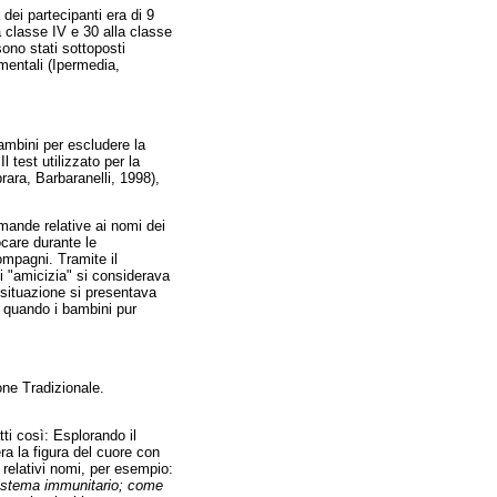
dei partecipanti era di 9
 classe IV e 30 alla classe
ono stati sottoposti
imentali (Ipermedia,
bambini per escludere la
 test utilizzato per la
rara, Barbaranelli, 1998),
omande relative ai nomi dei
ocare durante le
ompagni. Tramite il
di "amicizia" si considerava
 situazione si presentava
a quando i bambini pur
one Tradizionale.
ti così: Esplorando il
ra la figura del cuore con
i relativi nomi, per esempio:
stema immunitario; come