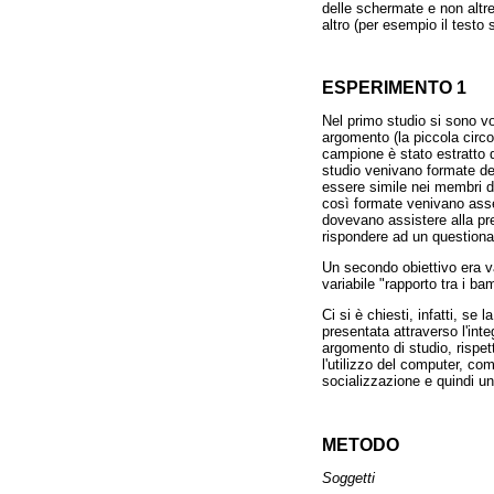
delle schermate e non altre
altro (per esempio il testo 
ESPERIMENTO 1
Nel primo studio si sono vol
argomento (la piccola circo
campione è stato estratto d
studio venivano formate de
essere simile nei membri de
così formate venivano asseg
dovevano assistere alla pre
rispondere ad un questiona
Un secondo obiettivo era va
variabile "rapporto tra i b
Ci si è chiesti, infatti, s
presentata attraverso l'int
argomento di studio, rispet
l'utilizzo del computer, co
socializzazione e quindi un
METODO
Soggetti