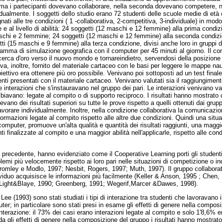
 prima i partecipanti dovevano collaborare, nella seconda dovevano competere, 
dualmente. I soggetti dello studio erano 72 studenti delle scuole medie di età
gnati alle tre condizioni ( 1 -collaborativa, 2-competitiva, 3-individuale) in m
e e al livello di abilità: 24 soggetti (12 maschi e 12 femmine) alla prima condizi
schi e 2 femmine; 24 soggetti (12 maschi e 12 femmine) alla seconda condizi
etti (15 maschi e 9 femmine) alla terza condizione, divisi anche loro in gruppi d
ramma di simulazione geografica con il computer per 45 minuti al giorno. Il c
erca d'oro verso il nuovo mondo e tornareindietro, servendosi della posizione d
va, inoltre, fornito del materiale cartaceo con le basi per leggere le mappe naut
biettivo era ottenere più oro possibile. Venivano poi sottoposti ad un test finale
i presentati con il materiale cartaceo. Venivano valutati sia il raggiungimento d
a le interazioni che s'instauravano nel gruppo dei pari. Le interazioni venivano va
mbiavano: legate al compito o di supporto reciproco. I risultati hanno mostrato
ano dei risultati superiori su tutte le prove rispetto a quelli ottenuti dai grupp
vorare individualmente. Inoltre, nella condizione collaborativa la comunicazion
ormazioni legate al compito rispetto alle altre due condizioni. Quindi una sit
computer, promuove un'alta qualità e quantità dei risultati raggiunti, una magg
ti finalizzate al compito e una maggior abilità nell'applicarle, rispetto alle con
lla precedente, hanno evidenziato come il Cooperative Learning porti gli studenti
blemi più velocemente rispetto ai loro pari nelle situazioni di competizione o in
romley e Modlo, 1997; Nesbit, Rogers, 1997; Muth, 1997). Il gruppo collabora
ividuo acquisisce le informazioni più facilmente (Keller & Anson, 1995 ; Chen, 
 Light&Blaye, 1990; Greenberg, 1991; Wegerif,Marcer &Dawes, 1998).
 Lee (1993) sono stati studiati i tipi di interazione tra studenti che lavoravano
ter; in particolare sono stati presi in esame gli effetti di genere nella compo
d'interazione: il 73% dei casi erano interazioni legate al compito e solo 1'8,6% e
a gli effetti di genere nella composizione del gruppo i risultati hanno mostrato