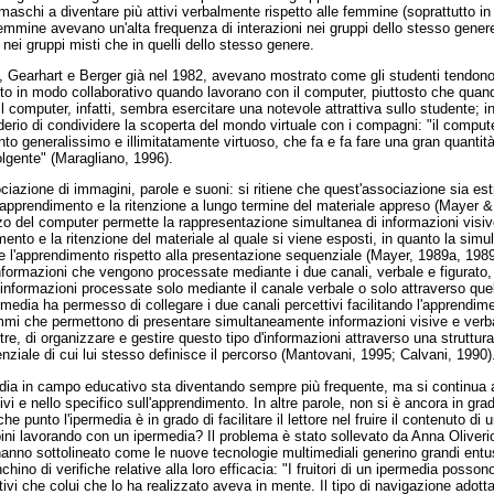
aschi a diventare più attivi verbalmente rispetto alle femmine (soprattutto in
mmine avevano un'alta frequenza di interazioni nei gruppi dello stesso gener
 nei gruppi misti che in quelli dello stesso genere.
Gearhart e Berger già nel 1982, avevano mostrato come gli studenti tendono a
ito in modo collaborativo quando lavorano con il computer, piuttosto che quand
l computer, infatti, sembra esercitare una notevole attrattiva sullo studente; inol
derio di condividere la scoperta del mondo virtuale con i compagni: "il compu
to generalissimo e illimitatamente virtuoso, che fa e fa fare una gran quantità d
lgente" (Maragliano, 1996).
ociazione di immagini, parole e suoni: si ritiene che quest'associazione sia e
 di apprendimento e la ritenzione a lungo termine del materiale appreso (Mayer
izzo del computer permette la rappresentazione simultanea di informazioni visiv
to e la ritenzione del materiale al quale si viene esposti, in quanto la simul
l'apprendimento rispetto alla presentazione sequenziale (Mayer, 1989a, 1989
nformazioni che vengono processate mediante i due canali, verbale e figurato,
e informazioni processate solo mediante il canale verbale o solo attraverso que
rmedia ha permesso di collegare i due canali percettivi facilitando l'apprendime
mi che permettono di presentare simultaneamente informazioni visive e verba
ltre, di organizzare e gestire questo tipo d'informazioni attraverso una struttura
iale di cui lui stesso definisce il percorso (Mantovani, 1995; Calvani, 1990)
dia in campo educativo sta diventando sempre più frequente, ma si continua ad
ivi e nello specifico sull'apprendimento. In altre parole, non si è ancora in gr
e punto l'ipermedia è in grado di facilitare il lettore nel fruire il contenuto 
ni lavorando con un ipermedia? Il problema è stato sollevato da Anna Oliverio 
anno sottolineato come le nuove tecnologie multimediali generino grandi entu
chino di verifiche relative alla loro efficacia: "I fruitori di un ipermedia poss
tivi che colui che lo ha realizzato aveva in mente. Il tipo di navigazione adott