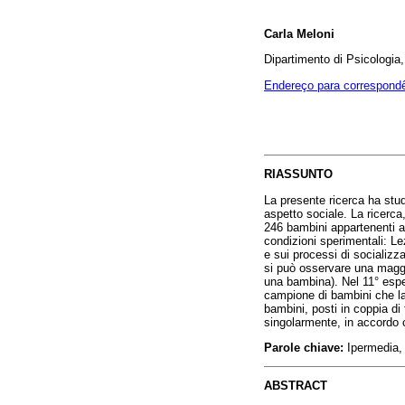
Carla Meloni
Dipartimento di Psicologia, 
Endereço para correspond
RIASSUNTO
La presente ricerca ha stu
aspetto sociale. La ricerca
246 bambini appartenenti al
condizioni sperimentali: L
e sui processi di socializza
si può osservare una maggio
una bambina). Nel 11° esp
campione di bambini che l
bambini, posti in coppia di
singolarmente, in accordo c
Parole chiave:
Ipermedia, 
ABSTRACT