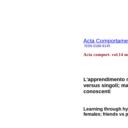
Acta Comportamen
ISSN
0188-8145
Acta comport. vol.14 n
L'apprendimento m
versus singoli; m
conoscenti
Learning through hy
females; friends vs 