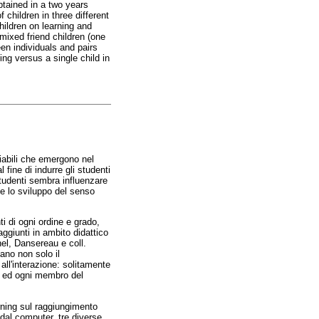
btained in a two years
 children in three different
hildren on learning and
mixed friend children (one
n individuals and pairs
ing versus a single child in
iabili che emergono nel
fine di indurre gli studenti
studenti sembra influenzare
 e lo sviluppo del senso
ti di ogni ordine e grado,
aggiunti in ambito didattico
nel, Dansereau e coll.
ano non solo il
all'interazione: solitamente
e, ed ogni membro del
ning sul raggiungimento
 dal computer, tre diverse