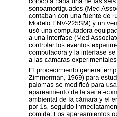
colocó a cada una de las sei
sonoamortiguados (Med Assoc
contaban con una fuente de r
Modelo ENV-225SM) y un ventil
usó una computadora equipad
a una interfase (Med Associa
controlar los eventos experime
computadora y la interfase s
a las cámaras experimentales
El procedimiento general empl
Zimmerman, 1969) para estudi
palomas se modificó para usar
apareamiento de la señal-comi
ambiental de la cámara y el e
por 1s, seguido inmediatament
comida. Los apareamientos o