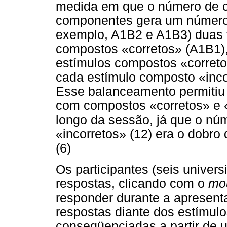
medida em que o número de c
componentes gera um número 
exemplo, A1B2 e A1B3) duas 
compostos «corretos» (A1B1), 
estímulos compostos «corret
cada estímulo composto «inco
Esse balanceamento permitiu
com compostos «corretos» e «
longo da sessão, já que o nú
«incorretos» (12) era o dobr
(6)
Os participantes (seis universi
respostas, clicando com o
mo
responder durante a apresent
respostas diante dos estímul
conseqüenciadas a partir de