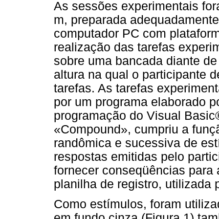
As sessões experimentais for
m, preparada adequadamente 
computador PC com plataforma
realização das tarefas experi
sobre uma bancada diante de
altura na qual o participante d
tarefas. As tarefas experimen
por um programa elaborado p
programação do Visual Basi
«Compound», cumpriu a função
randômica e sucessiva de estí
respostas emitidas pelo parti
fornecer conseqüências para 
planilha de registro, utilizada
Como estímulos, foram utiliza
em fundo cinza (Figura 1) tamb