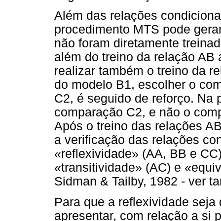
Além das relações condicionai
procedimento MTS pode gerar 
não foram diretamente treinad
além do treino da relação AB 
realizar também o treino da r
do modelo B1, escolher o co
C2, é seguido de reforço. Na
comparação C2, e não o compa
Após o treino das relações A
a verificação das relações c
«reflexividade» (AA, BB e CC)
«transitividade» (AC) e «equi
Sidman & Tailby, 1982 - ver 
Para que a reflexividade sej
apresentar, com relação a si 