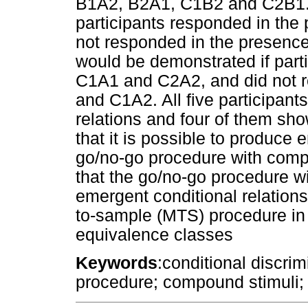
B1A2, B2A1, C1B2 and C2B1. T
participants responded in th
not responded in the presenc
would be demonstrated if part
C1A1 and C2A2, and did not 
and C1A2. All five participant
relations and four of them sh
that it is possible to produce 
go/no-go procedure with comp
that the go/no-go procedure w
emergent conditional relations
to-sample (MTS) procedure in 
equivalence classes
Keywords
:conditional discri
procedure; compound stimuli