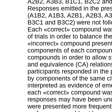
A2B2, A3B3, B1C1, B2C2 and 
Responses emitted in the pre
(A1B2, A1B3, A2B1, A2B3, A
B3C1 and B3C2) were not fo
Each «correct» compound was 
of trials in order to balance t
«incorrect» compound presented
components of each compoun
compounds in order to allow s
and equivalence (CA) relations
participants responded in th
by components of the same c
interpreted as evidence of eme
each «correct» compound was 
responses may have been unde
were presented more frequently