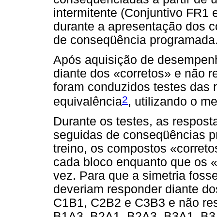
intermitente (Conjuntivo FR1
durante a apresentação dos c
de conseqüência programada
Após aquisição de desempenh
diante dos «corretos» e não r
foram conduzidos testes das re
2
equivalência
, utilizando o 
Durante os testes, as respost
seguidas de conseqüências 
treino, os compostos «corret
cada bloco enquanto que os 
vez. Para que a simetria foss
deveriam responder diante d
C1B1, C2B2 e C3B3 e não res
B1A3, B2A1, B2A3, B3A1, B3