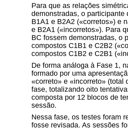
Para que as relações simétri
demonstradas, o participante 
B1A1 e B2A2 («corretos») e n
e B2A1 («incorretos»). Para q
BC fossem demonstradas, o par
compostos C1B1 e C2B2 («corr
compostos C1B2 e C2B1 («inco
De forma análoga à Fase 1, na
formado por uma apresentaçã
«correto» e «incorreto» (total
fase, totalizando oito tentativ
composta por 12 blocos de tent
sessão.
Nessa fase, os testes foram r
fosse revisada. As sessões f