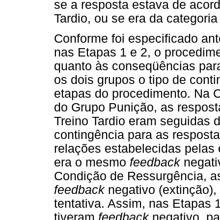
se a resposta estava de acord
Tardio, ou se era da categori
Conforme foi especificado ant
nas Etapas 1 e 2, o procedime
quanto às conseqüências para
os dois grupos o tipo de cont
etapas do procedimento. Na 
do Grupo Punição, as respos
Treino Tardio eram seguidas 
contingência para as respost
relações estabelecidas pelas
era o mesmo
feedback
negati
Condição de Ressurgência, a
feedback
negativo (extinção)
tentativa. Assim, nas Etapas
tiveram
feedback
negativo, pa