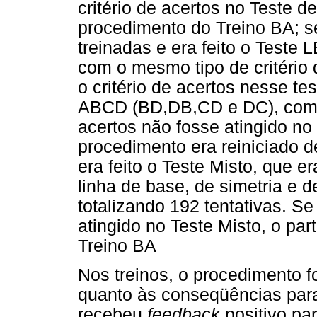
critério de acertos no Teste d
procedimento do Treino BA; s
treinadas e era feito o Test
com o mesmo tipo de critério d
o critério de acertos nesse te
ABCD (BD,DB,CD e DC), com 64
acertos não fosse atingido n
procedimento era reiniciado d
era feito o Teste Misto, que 
linha de base, de simetria e d
totalizando 192 tentativas. Se
atingido no Teste Misto, o par
Treino BA
Nos treinos, o procedimento fo
quanto às conseqüências par
recebeu
feedback
positivo pa