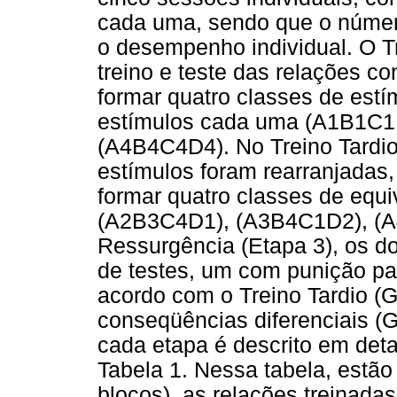
cada uma, sendo que o númer
o desempenho individual. O Tre
treino e teste das relações co
formar quatro classes de est
estímulos cada uma (A1B1C1
(A4B4C4D4). No Treino Tardio 
estímulos foram rearranjadas
formar quatro classes de equ
(A2B3C4D1), (A3B4C1D2), (A
Ressurgência (Etapa 3), os d
de testes, um com punição pa
acordo com o Treino Tardio (
conseqüências diferenciais (
cada etapa é descrito em deta
Tabela 1. Nessa tabela, estão
blocos), as relações treinada