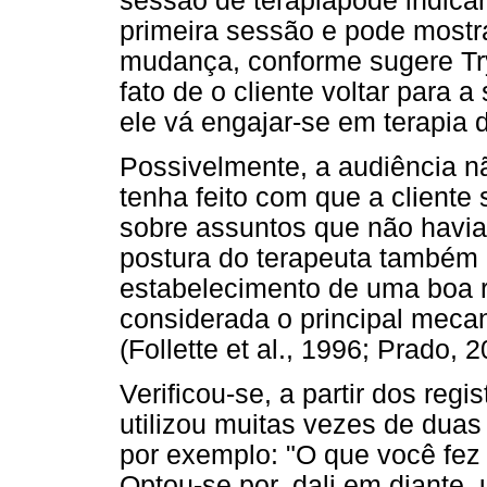
sessão de terapiapode indicar 
primeira sessão e pode mostra
mudança, conforme sugere Try
fato de o cliente voltar para 
ele vá engajar-se em terapia 
Possivelmente, a audiência nã
tenha feito com que a cliente 
sobre assuntos que não havia
postura do terapeuta também 
estabelecimento de uma boa re
considerada o principal mec
(Follette et al., 1996; Prado,
Verificou-se, a partir dos regi
utilizou muitas vezes de dua
por exemplo: "O que você fez e
Optou-se por, dali em diante,