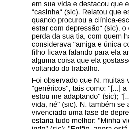
em sua vida e destacou que e
"casinha" (sic). Relatou que 
quando procurou a clínica-esc
estar com depressão" (sic), o q
perda da sua tia, com quem h
considerava "amiga e única c
filho ficava falando para ela 
alguma coisa que ela gostass
voltando do trabalho.
Foi observado que N. muitas 
"genéricos", tais como: "[...] a v
estou me adaptando" (sic); "[.
vida, né" (sic). N. também s
vivenciado uma fase de depre
estaria tudo melhor: "Minha v
indo" (sic); "Então, agora está