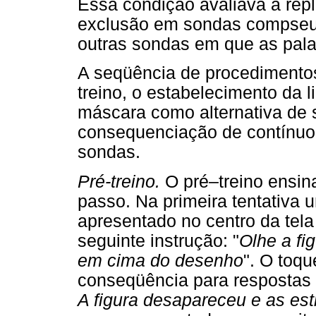
Essa condição avaliava a repl
exclusão em sondas compseud
outras sondas em que as pala
A seqüência de procedimentos 
treino, o estabelecimento da 
máscara como alternativa de
consequenciação de contínuo 
sondas.
Pré-treino.
O pré–treino ensin
passo. Na primeira tentativa
apresentado no centro da tela
seguinte instrução: "
Olhe a fi
em cima do desenho
". O toqu
conseqüência para respostas c
A figura desapareceu e as es