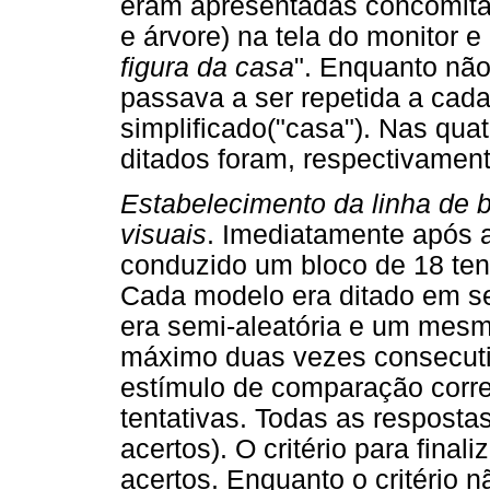
eram apresentadas concomitan
e árvore) na tela do monitor e 
figura da casa
". Enquanto não
passava a ser repetida a cad
simplificado("casa"). Nas qua
ditados foram, respectivament
Estabelecimento da linha de b
visuais
. Imediatamente após as
conduzido um bloco de 18 te
Cada modelo era ditado em sei
era semi-aleatória e um mesm
máximo duas vezes consecuti
estímulo de comparação corr
tentativas. Todas as respost
acertos). O critério para final
acertos. Enquanto o critério n