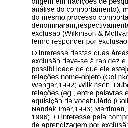
origem em tradições de pesqui
análise do comportamento), ma
do mesmo processo comporta
denominaram,respectivamente
exclusão (Wilkinson & McIlva
termo responder por exclusão
O interesse destas duas área
exclusão deve-se à rapidez e 
possibilidade de que ele est
relações nome-objeto (Golinko
Wenger,1992; Wilkinson, Dube
relações (eg., entre palavras
aquisição de vocabulário (Gol
Nandakumar,1996; Merriman, E
1996). O interesse pela comp
de aprendizagem por exclusão