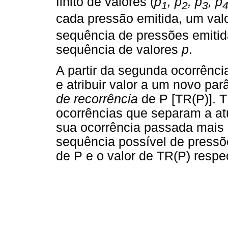
finito de valores (
p
, p
, p
, p
1
2
3
cada pressão emitida, um val
sequência de pressões emitid
sequência de valores
p
.
A partir da segunda ocorrência
e atribuir valor a um novo p
de recorrência
de P [TR(P)]. 
ocorrências que separam a atu
sua ocorrência passada mais 
sequência possível de pressõ
de P e o valor de TR(P) respe