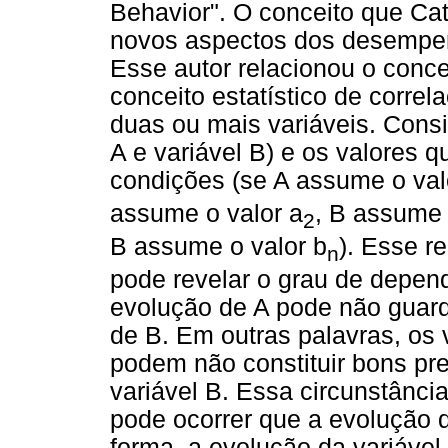
Behavior". O conceito que Cat
novos aspectos dos desempen
Esse autor relacionou o conc
conceito estatístico de correl
duas ou mais variáveis. Consi
A e variável B) e os valores
condições (se A assume o val
assume o valor a
, B assume 
2
B assume o valor b
). Esse r
n
pode revelar o grau de depend
evolução de A pode não guar
de B. Em outras palavras, os 
podem não constituir bons pr
variável B. Essa circunstânci
pode ocorrer que a evolução 
forma, a evolução da variável 