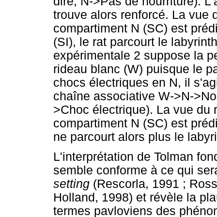
dire, N->Pas de nourriture). L'
trouve alors renforcé. La vue
compartiment N (SC) est prédic
(SI), le rat parcourt le labyri
expérimentale 2 suppose la pe
rideau blanc (W) puisque le p
chocs électriques en N, il s'ag
chaîne associative W->N->Nou
>Choc électrique). La vue du 
compartiment N (SC) est prédic
ne parcourt alors plus le labyr
L'interprétation de Tolman fo
semble conforme à ce qui sera
setting
(Rescorla, 1991 ; Ross
Holland, 1998) et révèle la pla
termes pavloviens des phénom