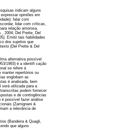
esquisas indicam alguns
, expressar opiniões em
dade); falar com
scordar, lidar com críticas,
 para relação amorosa,
., 2004; Del Prette, Del
). Emitir tais habilidades
ico dos sujeitos que
texto (Del Prette & Del
ma alternativa possível
53/1993) é a identifi cação
nal se refere à
m manter repertórios ou
ncias englobam as
stas é analisada, bem
será utilizada para a
 transcritas podem fornecer
spostas e de contingências
 é possível fazer análise
ncionais (Zamignani &
 rmam a relevância de
rios (Bandeira & Quagli,
 sendo que alguns