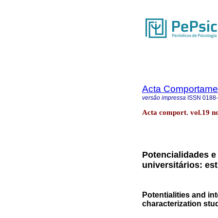
Acta Comportamen
versão impressa
ISSN
0188
Acta comport. vol.19 
Potencialidades e
universitários: es
Potentialities and in
characterization stu