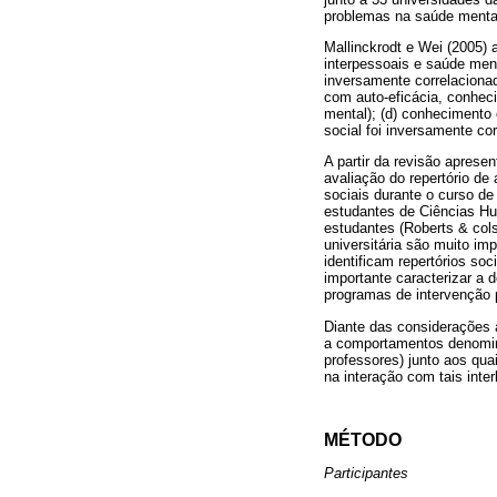
problemas na saúde menta
Mallinckrodt e Wei (2005) 
interpessoais e saúde ment
inversamente correlacionad
com auto-eficácia, conheci
mental); (d) conhecimento 
social foi inversamente co
A partir da revisão apres
avaliação do repertório de
sociais durante o curso de
estudantes de Ciências Hu
estudantes (Roberts & col
universitária são muito im
identificam repertórios s
importante caracterizar a
programas de intervenção 
Diante das considerações a
a comportamentos denominad
professores) junto aos qua
na interação com tais inter
MÉTODO
Participantes