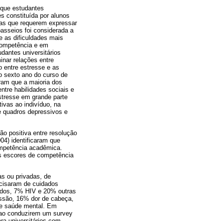
s que estudantes
s constituída por alunos
 as que requerem expressar
passeios foi considerada a
 as dificuldades mais
 competência e em
dantes universitários
inar relações entre
o entre estresse e as
o sexto ano do curso de
ram que a maioria dos
ntre habilidades sociais e
stresse em grande parte
ivas ao indivíduo, na
de quadros depressivos e
ão positiva entre resolução
4) identificaram que
competência acadêmica.
s escores de competência
as ou privadas, de
ecisaram de cuidados
iados, 7% HIV e 20% outras
essão, 16% dor de cabeça,
de saúde mental. Em
, ao conduzirem um survey
ra universitários com