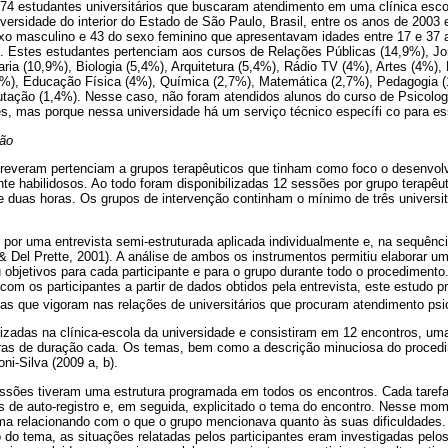
 74 estudantes universitários que buscaram atendimento em uma clínica esco
versidade do interior do Estado de São Paulo, Brasil, entre os anos de 2003
xo masculino e 43 do sexo feminino que apresentavam idades entre 17 e 37 a
8). Estes estudantes pertenciam aos cursos de Relações Públicas (14,9%), J
aria (10,9%), Biologia (5,4%), Arquitetura (5,4%), Rádio TV (4%), Artes (4%),
4%), Educação Física (4%), Química (2,7%), Matemática (2,7%), Pedagogia (
tação (1,4%). Nesse caso, não foram atendidos alunos do curso de Psicolo
, mas porque nessa universidade há um serviço técnico específi co para es
ção
reveram pertenciam a grupos terapêuticos que tinham como foco o desenvol
e habilidosos. Ao todo foram disponibilizadas 12 sessões por grupo terapêu
 duas horas. Os grupos de intervenção continham o mínimo de três universi
por uma entrevista semi-estruturada aplicada individualmente e, na sequênc
 & Del Prette, 2001). A análise de ambos os instrumentos permitiu elaborar u
u objetivos para cada participante e para o grupo durante todo o procediment
com os participantes a partir de dados obtidos pela entrevista, este estudo p
as que vigoram nas relações de universitários que procuram atendimento psi
lizadas na clínica-escola da universidade e consistiram em 12 encontros, u
as de duração cada. Os temas, bem como a descrição minuciosa do procedi
ni-Silva (2009 a, b).
essões tiveram uma estrutura programada em todos os encontros. Cada tarefa 
s de auto-registro e, em seguida, explicitado o tema do encontro. Nesse mo
ma relacionando com o que o grupo mencionava quanto às suas dificuldades
 do tema, as situações relatadas pelos participantes eram investigadas pelos