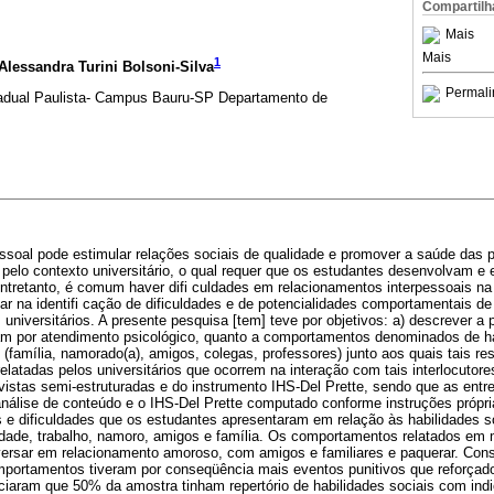
Compartilh
Mais
Mais
1
lessandra Turini Bolsoni-Silva
Permali
dual Paulista- Campus Bauru-SP Departamento de
ssoal pode estimular relações sociais de qualidade e promover a saúde das
s pelo contexto universitário, o qual requer que os estudantes desenvolvam
Entretanto, é comum haver difi culdades em relacionamentos interpessoais na
ar na identifi cação de dificuldades e de potencialidades comportamentais d
universitários. A presente pesquisa [tem] teve por objetivos: a) descrever a p
ram por atendimento psicológico, quanto a comportamentos denominados de hab
es (família, namorado(a), amigos, colegas, professores) junto aos quais tais re
latadas pelos universitários que ocorrem na interação com tais interlocutor
vistas semi-estruturadas e do instrumento IHS-Del Prette, sendo que as entr
análise de conteúdo e o IHS-Del Prette computado conforme instruções própri
 e dificuldades que os estudantes apresentaram em relação às habilidades s
ldade, trabalho, namoro, amigos e família. Os comportamentos relatados em 
nversar em relacionamento amoroso, com amigos e familiares e paquerar. Co
mportamentos tiveram por conseqüência mais eventos punitivos que reforçado
ciaram que 50% da amostra tinham repertório de habilidades sociais com ind