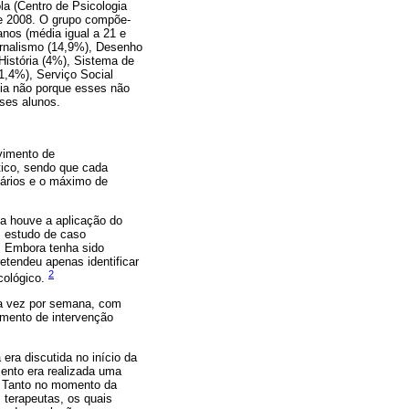
la (Centro de Psicologia
 e 2008. O grupo compõe-
nos (média igual a 21 e
ornalismo (14,9%), Desenho
 História (4%), Sistema de
1,4%), Serviço Social
gia não porque esses não
ses alunos.
vimento de
tico, sendo que cada
tários e o máximo de
ia houve a aplicação do
m estudo de caso
o. Embora tenha sido
retendeu apenas identificar
2
cológico.
ma vez por semana, com
mento de intervenção
era discutida no início da
mento era realizada uma
. Tanto no momento da
 terapeutas, os quais