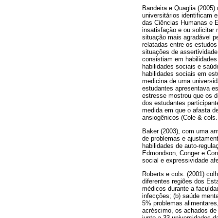
Bandeira e Quaglia (2005) 
universitários identificam
das Ciências Humanas e Ex
insatisfação e ou solicita
situação mais agradável p
relatadas entre os estudo
situações de assertividade
consistiam em habilidades 
habilidades sociais e saúd
habilidades sociais em es
medicina de uma universid
estudantes apresentava est
estresse mostrou que os d
dos estudantes participan
medida em que o afasta de 
ansiogênicos (Cole & cols.
Baker (2003), com uma amos
de problemas e ajustamen
habilidades de auto-regula
Edmondson, Conger e Conge
social e expressividade afe
Roberts e cols. (2001) col
diferentes regiões dos Es
médicos durante a faculda
infecções; (b) saúde ment
5% problemas alimentares
acréscimo, os achados de 
junto a 33 universidades d