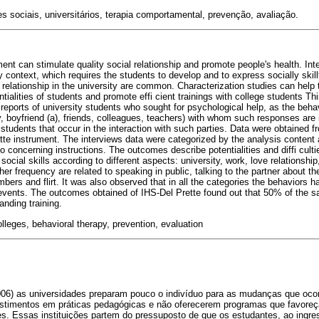
s sociais, universitários, terapia comportamental, prevenção, avaliação.
nt can stimulate quality social relationship and promote people's health. Inte
 context, which requires the students to develop and to express socially skil
al relationship in the university are common. Characterization studies can help th
ntialities of students and promote effi cient trainings with college students Th
reports of university students who sought for psychological help, as the behavio
ly, boyfriend (a), friends, colleagues, teachers) with whom such responses are 
tudents that occur in the interaction with such parties. Data were obtained f
tte instrument. The interviews data were categorized by the analysis content
concerning instructions. The outcomes describe potentialities and diffi culti
 social skills according to different aspects: university, work, love relationshi
her frequency are related to speaking in public, talking to the partner about th
mbers and flirt. It was also observed that in all the categories the behavior
 events. The outcomes obtained of IHS-Del Prette found out that 50% of the 
anding training.
olleges, behavioral therapy, prevention, evaluation
06) as universidades preparam pouco o indivíduo para as mudanças que oco
estimentos em práticas pedagógicas e não oferecerem programas que favore
es. Essas instituições partem do pressuposto de que os estudantes, ao ingr