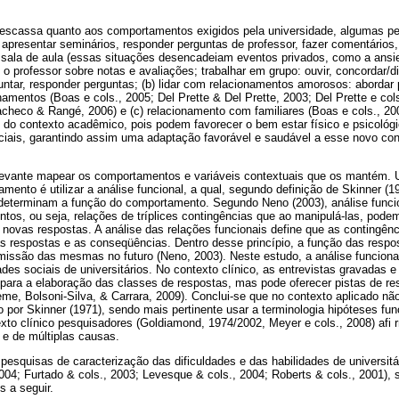
ja escassa quanto aos comportamentos exigidos pela universidade, algumas p
o: apresentar seminários, responder perguntas de professor, fazer comentários
 sala de aula (essas situações desencadeiam eventos privados, como a ansie
 o professor sobre notas e avaliações; trabalhar em grupo: ouvir, concordar/di
untar, responder perguntas; (b) lidar com relacionamentos amorosos: abordar
namentos (Boas e cols., 2005; Del Prette & Del Prette, 2003; Del Prette e cols
acheco & Rangé, 2006) e (c) relacionamento com familiares (Boas e cols., 2005
ro do contexto acadêmico, pois podem favorecer o bem estar físico e psicológ
ciais, garantindo assim uma adaptação favorável e saudável a esse novo con
elevante mapear os comportamentos e variáveis contextuais que os mantém. U
mento é utilizar a análise funcional, a qual, segundo definição de Skinner (19
 determinam a função do comportamento. Segundo Neno (2003), análise funcio
ntos, ou seja, relações de tríplices contingências que ao manipulá-las, pode
 novas respostas. A análise das relações funcionais define que as contingê
s respostas e as conseqüências. Dentro desse princípio, a função das respo
issão das mesmas no futuro (Neno, 2003). Neste estudo, a análise funcional 
ades sociais de universitários. No contexto clínico, as entrevistas gravadas e
 para a elaboração das classes de respostas, mas pode oferecer pistas de re
e, Bolsoni-Silva, & Carrara, 2009). Conclui-se que no contexto aplicado não
o por Skinner (1971), sendo mais pertinente usar a terminologia hipóteses fu
xto clínico pesquisadores (Goldiamond, 1974/2002, Meyer e cols., 2008) afi
s e de múltiplas causas.
 pesquisas de caracterização das dificuldades e das habilidades de universitá
2004; Furtado & cols., 2003; Levesque & cols., 2004; Roberts & cols., 2001),
 a seguir.