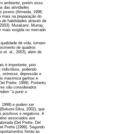
ovo ambiente, porém essa
as das atividades
s jovens (Almeida, 1998;
do mais na preparação do
o de habilidades através de
 2003). Murakami, Murray,
z mais exigida no mercado
qualidade de vida, tornam-
recimento de quadros
 et. al., 2003), além de
s é importante, pois
 indivíduos, podendo
s, estresse, depressão e
pois maximiza ganhos e
el Prette, 1999). Portanto,
ores são considerados
ndem "a punir o
e, 1999) e podem ser
(Bolsoni-Silva, 2002), que
 positivos e negativos. A
delos associados aos
aborada (Del Prette, Del
Del Prette (1999). Segundo
mportamentos frente às