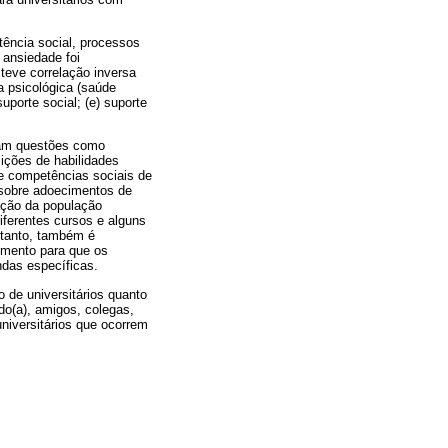
tência social, processos
 ansiedade foi
teve correlação inversa
a psicológica (saúde
porte social; (e) suporte
rdam questões como
sições de habilidades
de competências sociais de
 sobre adoecimentos de
ação da população
diferentes cursos e alguns
etanto, também é
imento para que os
das específicas.
 de universitários quanto
do(a), amigos, colegas,
universitários que ocorrem