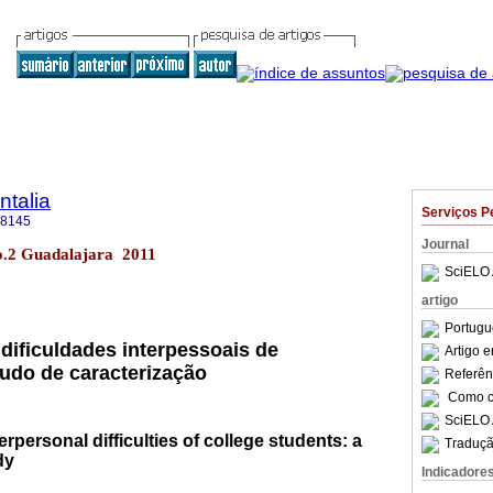
talia
Serviços P
-8145
Journal
no.2 Guadalajara 2011
SciELO 
artigo
Portugu
 dificuldades interpessoais de
Artigo 
tudo de caracterização
Referên
Como ci
SciELO 
terpersonal difficulties of college students: a
Traduçã
dy
Indicadore