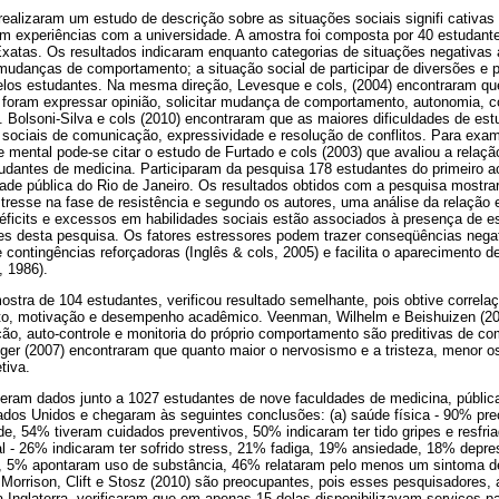
realizaram um estudo de descrição sobre as situações sociais signifi cativa
 em experiências com a universidade. A amostra foi composta por 40 estudante
atas. Os resultados indicaram enquanto categorias de situações negativas
r mudanças de comportamento; a situação social de participar de diversões e 
elos estudantes. Na mesma direção, Levesque e cols, (2004) encontraram que
s foram expressar opinião, solicitar mudança de comportamento, autonomia,
. Bolsoni-Silva e cols (2010) encontraram que as maiores dificuldades de estu
sociais de comunicação, expressividade e resolução de conflitos. Para exam
e mental pode-se citar o estudo de Furtado e cols (2003) que avaliou a relaçã
tudantes de medicina. Participaram da pesquisa 178 estudantes do primeiro a
ade pública do Rio de Janeiro. Os resultados obtidos com a pesquisa mostra
resse na fase de resistência e segundo os autores, uma análise da relação e
éficits e excessos em habilidades sociais estão associados à presença de e
tes desta pesquisa. Os fatores estressores podem trazer conseqüências negat
contingências reforçadoras (Inglês & cols, 2005) e facilita o aparecimento 
, 1986).
tra de 104 estudantes, verificou resultado semelhante, pois obtive correlaç
to, motivação e desempenho acadêmico. Veenman, Wilhelm e Beishuizen (200
ção, auto-controle e monitoria do próprio comportamento são preditivas de 
r (2007) encontraram que quanto maior o nervosismo e a tristeza, menor o
tiva.
heram dados junto a 1027 estudantes de nove faculdades de medicina, públic
tados Unidos e chegaram às seguintes conclusões: (a) saúde física - 90% pr
de, 54% tiveram cuidados preventivos, 50% indicaram ter tido gripes e resfr
al - 26% indicaram ter sofrido stress, 21% fadiga, 19% ansiedade, 18% depr
, 5% apontaram uso de substância, 46% relataram pelo menos um sintoma 
Morrison, Clift e Stosz (2010) são preocupantes, pois esses pesquisadores
a Inglaterra, verificaram que em apenas 15 delas disponibilizavam serviços pa