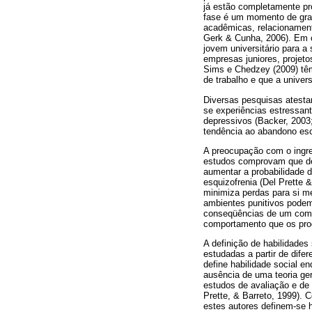
já estão completamente pr
fase é um momento de grand
acadêmicas, relacionament
Gerk & Cunha, 2006). Em c
jovem universitário para a
empresas juniores, projet
Sims e Chedzey (2009) tê
de trabalho e que a unive
Diversas pesquisas atesta
se experiências estressant
depressivos (Backer, 2003;
tendência ao abandono esc
A preocupação com o ingre
estudos comprovam que dé
aumentar a probabilidade d
esquizofrenia (Del Prette 
minimiza perdas para si me
ambientes punitivos podem
conseqüências de um compo
comportamento que os prod
A definição de habilidades
estudadas a partir de dife
define habilidade social 
ausência de uma teoria ge
estudos de avaliação e de 
Prette, & Barreto, 1999). 
estes autores definem-se 