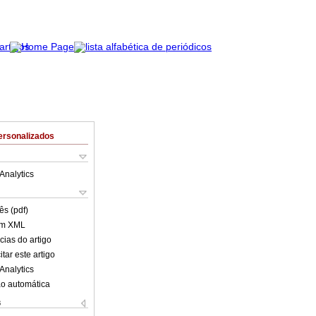
ersonalizados
Analytics
ês (pdf)
em XML
cias do artigo
tar este artigo
Analytics
o automática
s