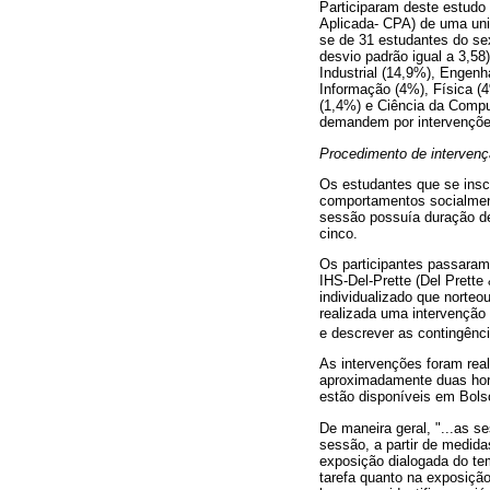
Participaram deste estudo
Aplicada- CPA) de uma uni
se de 31 estudantes do se
desvio padrão igual a 3,5
Industrial (14,9%), Engenh
Informação (4%), Física (
(1,4%) e Ciência da Compu
demandem por intervenções
Procedimento de interven
Os estudantes que se insc
comportamentos socialment
sessão possuía duração de
cinco.
Os participantes passaram 
IHS-Del-Prette (Del Prette
individualizado que norteo
realizada uma intervenção 
e descrever as contingênci
As intervenções foram rea
aproximadamente duas hor
estão disponíveis em Bolso
De maneira geral, "...as s
sessão, a partir de medida
exposição dialogada do te
tarefa quanto na exposição