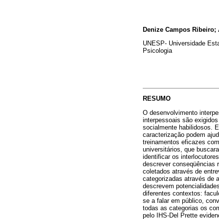
Denize Campos Ribeiro; A
UNESP- Universidade Esta
Psicologia
RESUMO
O desenvolvimento interpe
interpessoais são exigido
socialmente habilidosos. 
caracterização podem ajud
treinamentos eficazes com 
universitários, que busca
identificar os interlocutor
descrever conseqüências re
coletados através de entre
categorizadas através de 
descrevem potencialidades
diferentes contextos: facu
se a falar em público, co
todas as categorias os co
pelo IHS-Del Prette eviden