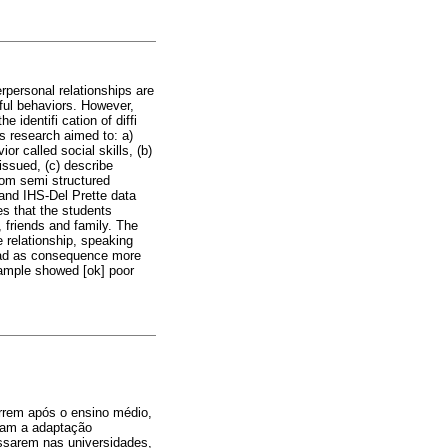
rpersonal relationships are
lful behaviors. However,
e identifi cation of diffi
is research aimed to: a)
r called social skills, (b)
issued, (c) describe
rom semi structured
 and IHS-Del Prette data
es that the students
p, friends and family. The
e relationship, speaking
s had as consequence more
sample showed [ok] poor
rrem após o ensino médio,
çam a adaptação
essarem nas universidades,