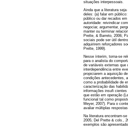
situações interpessoais.
Ainda que a literatura se
deles: (a) falar em públic
público ou dar recados em
autoridade: reivindicar com
negociar, argumentar, perg
manter ou terminar relacio
Prette, & Barreto, 2006; P
sociais pode ser útil dent
adquirirem reforçadores so
Prette, 1999).
Nesse ínterim, torna-se r
para o analista do comporta
de variáveis externas que
interdependência entre eve
propiciarem a aquisição de
condições antecedentes, a
como a probabilidade de em
caracterização das habilid
informações insufi cientes
que estão em operação (Lem
funcional tal como propost
Meyer, 2007). Para o conte
avaliar múltiplas resposta
Na literatura encontram-se
2005; Del Prette & cols., 
exemplos são apresentados