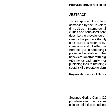
Palavras chave:
habilidade
ABSTRACT
The interpersonal developme
demanded by the university
diffi culties in interperson
culties and behavioral pote
describe the prevalence of 
identify the partners (fami
consequences reported by s
interviews and IHS-Del Pre
were computed according to 
presented in relation to the
behaviors reported with hig
with friends and family me
punishing than reinforcing
social skills repertoire dem
Keywords:
social skills, c
Segundo Gerk e Cunha (20
por oferecerem fracos inv
psicossocial dos estudant