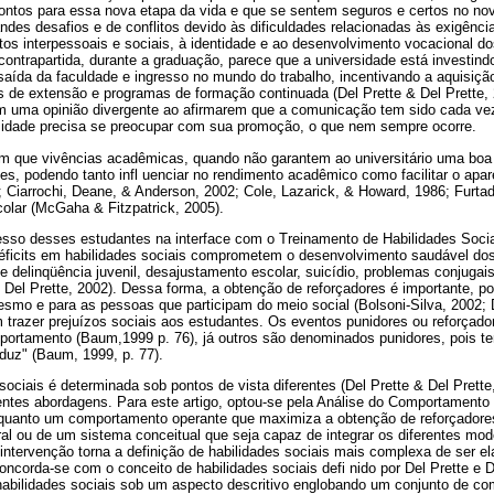
ontos para essa nova etapa da vida e que se sentem seguros e certos no n
es desafios e de conflitos devido às dificuldades relacionadas às exigênci
os interpessoais e sociais, à identidade e ao desenvolvimento vocacional do
ontrapartida, durante a graduação, parece que a universidade está investin
 saída da faculdade e ingresso no mundo do trabalho, incentivando a aquisiçã
os de extensão e programas de formação continuada (Del Prette & Del Prette,
m uma opinião divergente ao afirmarem que a comunicação tem sido cada ve
rsidade precisa se preocupar com sua promoção, o que nem sempre ocorre.
m que vivências acadêmicas, quando não garantem ao universitário uma boa 
es, podendo tanto infl uenciar no rendimento acadêmico como facilitar o apa
 Ciarrochi, Deane, & Anderson, 2002; Cole, Lazarick, & Howard, 1986; Furtado
olar (McGaha & Fitzpatrick, 2005).
sso desses estudantes na interface com o Treinamento de Habilidades Sociai
ficits em habilidades sociais comprometem o desenvolvimento saudável dos
e delinqüência juvenil, desajustamento escolar, suicídio, problemas conjugai
& Del Prette, 2002). Dessa forma, a obtenção de reforçadores é importante, 
smo e para as pessoas que participam do meio social (Bolsoni-Silva, 2002; D
 trazer prejuízos sociais aos estudantes. Os eventos punidores ou reforçad
rtamento (Baum,1999 p. 76), já outros são denominados punidores, pois te
uz" (Baum, 1999, p. 77).
 sociais é determinada sob pontos de vista diferentes (Del Prette & Del Prett
rentes abordagens. Para este artigo, optou-se pela Análise do Comportamento 
enquanto um comportamento operante que maximiza a obtenção de reforçadores
ral ou de um sistema conceitual que seja capaz de integrar os diferentes mo
intervenção torna a definição de habilidades sociais mais complexa de ser el
Concorda-se com o conceito de habilidades sociais defi nido por Del Prette e 
habilidades sociais sob um aspecto descritivo englobando um conjunto de co