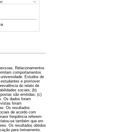
ar
nk
 pessoas. Relacionamentos
 e emitam comportamentos
 universidade. Estudos de
e estudantes e promover
revalência do relato de
ilidades sociais; (b)
spostas são emitidas; (c)
es. Os dados foram
evistas foram
as. Os resultados
ociais de acordo com
maior freqüência referem-
nstatou-se também que em
res. Os resultados obtidos
icação para treinamento.