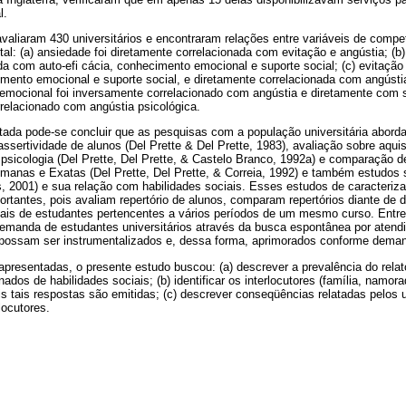
l.
avaliaram 430 universitários e encontraram relações entre variáveis de compe
al: (a) ansiedade foi diretamente correlacionada com evitação e angústia; (b)
a com auto-efi cácia, conhecimento emocional e suporte social; (c) evitação 
mento emocional e suporte social, e diretamente correlacionada com angústi
emocional foi inversamente correlacionado com angústia e diretamente com su
rrelacionado com angústia psicológica.
entada pode-se concluir que as pesquisas com a população universitária abo
 assertividade de alunos (Del Prette & Del Prette, 1983), avaliação sobre aqui
 psicologia (Del Prette, Del Prette, & Castelo Branco, 1992a) e comparação 
manas e Exatas (Del Prette, Del Prette, & Correia, 1992) e também estudos
s, 2001) e sua relação com habilidades sociais. Esses estudos de caracteriz
portantes, pois avaliam repertório de alunos, comparam repertórios diante de 
ociais de estudantes pertencentes a vários períodos de um mesmo curso. Entr
 demanda de estudantes universitários através da busca espontânea por atend
possam ser instrumentalizados e, dessa forma, aprimorados conforme deman
presentadas, o presente estudo buscou: (a) descrever a prevalência do relato
os de habilidades sociais; (b) identificar os interlocutores (família, namora
is tais respostas são emitidas; (c) descrever conseqüências relatadas pelos 
locutores.