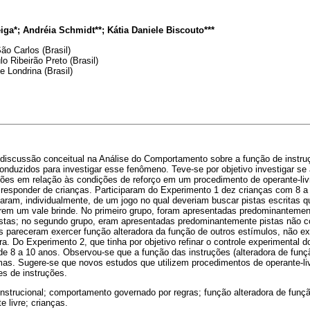
a*; Andréia Schmidt**; Kátia Daniele Biscouto***
ão Carlos (Brasil)
o Ribeirão Preto (Brasil)
e Londrina (Brasil)
iscussão conceitual na Análise do Comportamento sobre a função de instru
onduzidos para investigar esse fenômeno. Teve-se por objetivo investigar se
ões em relação às condições de reforço em um procedimento de operante-livr
 responder de crianças. Participaram do Experimento 1 dez crianças com 8 a 
param, individualmente, de um jogo no qual deveriam buscar pistas escritas 
arem um vale brinde. No primeiro grupo, foram apresentadas predominanteme
istas; no segundo grupo, eram apresentadas predominantemente pistas não 
s pareceram exercer função alteradora da função de outros estímulos, não e
ra. Do Experimento 2, que tinha por objetivo refinar o controle experimental 
 de 8 a 10 anos. Observou-se que a função das instruções (alteradora de fun
s. Sugere-se que novos estudos que utilizem procedimentos de operante-li
es de instruções.
instrucional; comportamento governado por regras; função alteradora de funçã
 livre; crianças.