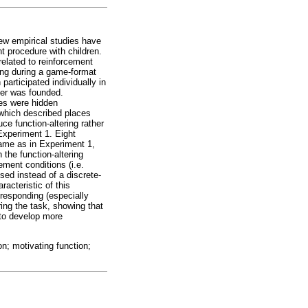
few empirical studies have
t procedure with children.
related to reinforcement
ding during a game-format
participated individually in
cher was founded.
ues were hidden
 which described places
ce function-altering rather
Experiment 1. Eight
same as in Experiment 1,
 the function-altering
ement conditions (i.e.
sed instead of a discrete-
racteristic of this
responding (especially
ring the task, showing that
 to develop more
on; motivating function;