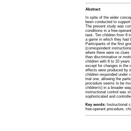
Abstract
In spite of the wider conc
been conducted to support 
The present study was cond
conditions in a free-operan
task. Ten children from 8 to
a game in which they had to
Participants of the first 
(correspondent instruction
where there were no clues (
than discriminative or mot
children with 8 to 10 year
except for changes in the c
effects were produced by in
children responded under co
trial one, allowing the part
procedure seems to be more
children's) in a broader wa
instructional control was s
sophisticated and controlle
Key words:
Instructional c
free-operant procedure; chi