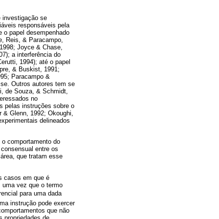
e investigação se
iáveis responsáveis pela
de o papel desempenhado
ue, Reis, & Paracampo,
 1998; Joyce & Chase,
); a interferência do
rutti, 1994); até o papel
re, & Buskist, 1991;
1995; Paracampo &
sse. Outros autores tem se
li, de Souza, & Schmidt,
teressados no
 pelas instruções sobre o
tr & Glenn, 1992; Okoughi,
experimentais delineados
re o comportamento do
é consensual entre os
área, que tratam esse
os casos em que é
, uma vez que o termo
erencial para uma dada
ma instrução pode exercer
s comportamentos que não
s propriedades de