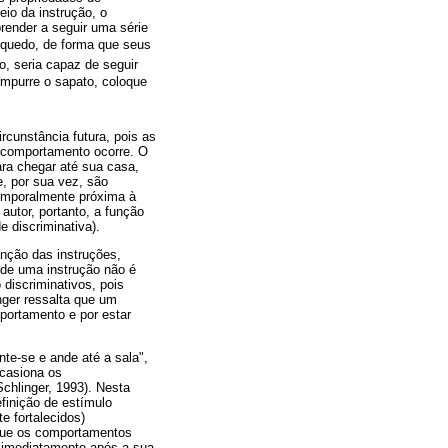
eio da instrução, o
render a seguir uma série
inquedo, de forma que seus
, seria capaz de seguir
mpurre o sapato, coloque
rcunstância futura, pois as
 comportamento ocorre. O
ra chegar até sua casa,
e, por sua vez, são
temporalmente próxima à
autor, portanto, a função
 discriminativa).
unção das instruções,
 de uma instrução não é
discriminativos, pois
nger ressalta que um
portamento e por estar
te-se e ande até a sala",
ocasiona os
chlinger, 1993). Nesta
finição de estímulo
 fortalecidos)
 que os comportamentos
s imediatamente após a sua