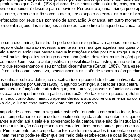
 produzem o que Cerutti (1989) chama de discriminação instruída, pois, por m
bre o responder é descrito para o ouvinte. Por exemplo, uma criança pode ap
ais como, coloque a mão sobre a mesa, tire o sapato da caixa, empurre o br
eforçados por seus pais por meio de aprovação. A criança, em outro momento
e recombinações das instruções anteriores, como tire o brinquedo da caixa, e
ue uma discriminação instruída pode se tornar significativa apenas em uma ci
strução é dada não são necessariamente as mesmas que aquelas nas quais o
elo autor: quando uma pessoa segue instruções dadas por uma amiga sua pa
e estímulos dispostos ao longo do caminho (antes descritos na instrução) qu
ão mude. Com isso, o autor justifica a possibilidade da instrução não estar 
 que representando o seu principal determinante (Cerutti, 1989). Para esse 
 é definida como evocativa, ocasionando a emissão de respostas (propriedade
sas críticas sobre a definição evocativa (com propriedade discriminativa) da f
presentados por Cerutti (1989). Segundo Schlinger, a característica central
s alterar a função de estímulos que, por sua vez, passam a funcionar como 
evocar o comportamento a partir da instrução. Ao fazer essa proposta, Schli
sificado como discriminativo apenas devido à sua ocorrência anterior ao com
 a ele, e ilustra esse ponto de vista com um exemplo.
mporta de acordo com a seguinte instrução "quando a campainha tocar, levan
de o comportamento, estando funcionalmente ligada a ele; no entanto, o que 
r-se e andar até a sala é a apresentação da campainha e não da instrução (S
a que a instrução não apresenta as características necessárias para que a de
da. Primeiramente, os comportamentos não foram evocados (momentaneamente
o, nem mesmo pode-se dizer que por meio dela estabeleceu-se ocasião para
irma o autor, a campainha é que os ocasionou (evocou), já que foram emitido