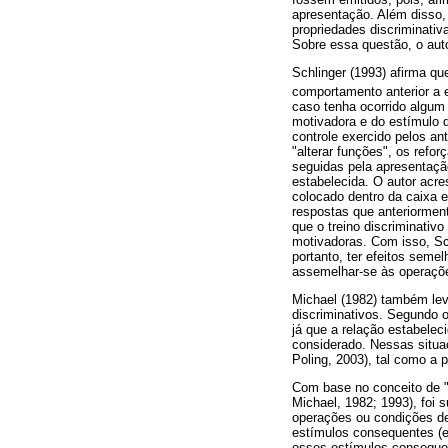
apresentação. Além disso, 
propriedades discriminativa
Sobre essa questão, o au
Schlinger (1993) afirma q
comportamento anterior a 
caso tenha ocorrido algum t
motivadora e do estímulo d
controle exercido pelos a
"alterar funções", os refo
seguidas pela apresentaçã
estabelecida. O autor acr
colocado dentro da caixa e
respostas que anteriorme
que o treino discriminativ
motivadoras. Com isso, Sc
portanto, ter efeitos seme
assemelhar-se às operaçõe
Michael (1982) também lev
discriminativos. Segundo 
já que a relação estabelec
considerado. Nessas situa
Poling, 2003), tal como a 
Com base no conceito de "
Michael, 1982; 1993), foi 
operações ou condições d
estímulos consequentes (ef
esses estímulos consequen