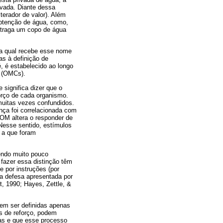
ivada. Diante dessa
terador de valor). Além
btenção de água, como,
 traga um copo de água
 a qual recebe esse nome
das à definição de
é, é estabelecido ao longo
s (OMCs).
significa dizer que o
orço de cada organismo.
muitas vezes confundidos.
nça foi correlacionada com
 OM altera o responder de
Nesse sentido, estímulos
 a que foram
sendo muito pouco
 fazer essa distinção têm
 por instruções (por
da defesa apresentada por
, 1990; Hayes, Zettle, &
vem ser definidas apenas
as de reforço, podem
s e que esse processo