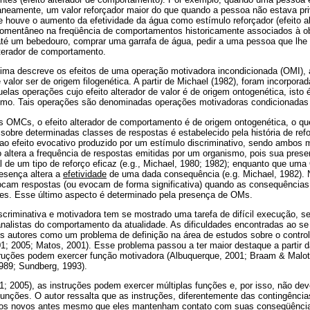
neamente, um valor reforçador maior do que quando a pessoa não estava pr
e houve o aumento da efetividade da água como estímulo reforçador (efeito al
momentâneo na freqüência de comportamentos historicamente associados à o
até um bebedouro, comprar uma garrafa de água, pedir a uma pessoa que lhe
lterador de comportamento.
ma descreve os efeitos de uma operação motivadora incondicionada (OMI),
e valor ser de origem filogenética. A partir de Michael (1982), foram incorpora
las operações cujo efeito alterador de valor é de origem ontogenética, isto 
ismo. Tais operações são denominadas operações motivadoras condicionada
 OMCs, o efeito alterador de comportamento é de origem ontogenética, o que 
sobre determinadas classes de respostas é estabelecido pela história de ref
ao efeito evocativo produzido por um estímulo discriminativo, sendo ambos 
 altera a frequência de respostas emitidas por um organismo, pois sua prese
l de um tipo de reforço eficaz (e.g., Michael, 1980; 1982); enquanto que uma
esença altera a
efetividade
de uma dada consequência (e.g. Michael, 1982). 
ocam respostas (ou evocam de forma significativa) quando as consequências
zes. Esse último aspecto é determinado pela presença de OMs.
scriminativa e motivadora tem se mostrado uma tarefa de difícil execução, 
analistas do comportamento da atualidade. As dificuldades encontradas ao se
s autores como um problema de definição na área de estudos sobre o controle
1; 2005; Matos, 2001). Esse problema passou a ter maior destaque a partir 
truções podem exercer função motivadora (Albuquerque, 2001; Braam & Malott
989; Sundberg, 1993).
; 2005), as instruções podem exercer múltiplas funções e, por isso, não de
unções. O autor ressalta que as instruções, diferentemente das contingênci
os novos antes mesmo que eles mantenham contato com suas conseqüência