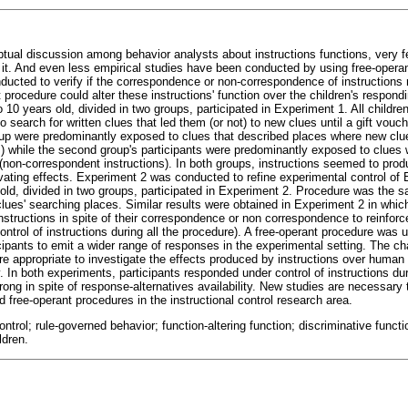
eptual discussion among behavior analysts about instructions functions, very 
it. And even less empirical studies have been conducted by using free-operan
ucted to verify if the correspondence or non-correspondence of instructions 
t procedure could alter these instructions' function over the children's respon
 10 years old, divided in two groups, participated in Experiment 1. All children 
 search for written clues that led them (or not) to new clues until a gift vou
group were predominantly exposed to clues that described places where new cl
s) while the second group's participants were predominantly exposed to clues
non-correspondent instructions). In both groups, instructions seemed to produ
ivating effects. Experiment 2 was conducted to refine experimental control of 
s old, divided in two groups, participated in Experiment 2. Procedure was the 
lues' searching places. Similar results were obtained in Experiment 2 in which
structions in spite of their correspondence or non correspondence to reinforc
ntrol of instructions during all the procedure). A free-operant procedure was u
icipants to emit a wider range of responses in the experimental setting. The cha
 appropriate to investigate the effects produced by instructions over human 
y. In both experiments, participants responded under control of instructions du
trong in spite of response-alternatives availability. New studies are necessary
d free-operant procedures in the instructional control research area.
ontrol; rule-governed behavior; function-altering function; discriminative functi
ldren.