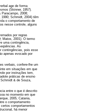
erbal age de forma
esmos (Skinner, 1957).
 & Paracampo, 2008;
, 1990; Schmidt, 2004) têm
trola o comportamento de
os nesse controle, alguns
ernados por regras
9; Matos, 2001). O termo
ve uma contingência,
seqüências. As
 contingências, pois esse
não apenas evocado por
tes verbais, confere-lhe um
inte em situações em que
ole por instruções tem,
adote práticas de ensino
; Schmidt & de Souza,
cia entre o que é descrito
pessoa no momento em que
erque, 2005; Catania,
ntre o comportamento
re certos comportamentos
rucional, há menor