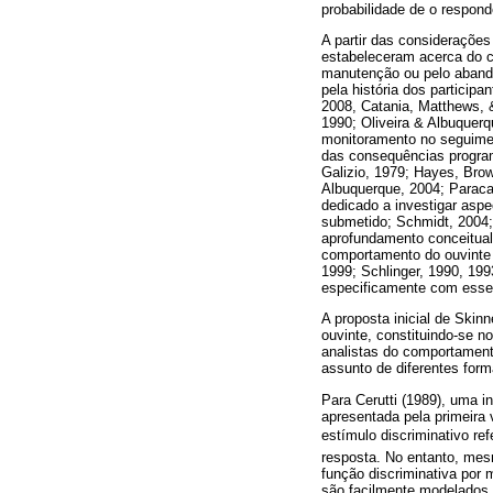
probabilidade de o respond
A partir das considerações
estabeleceram acerca do c
manutenção ou pelo aband
pela história dos particip
2008, Catania, Matthews, 
1990; Oliveira & Albuquerq
monitoramento no seguiment
das consequências program
Galizio, 1979; Hayes, Bro
Albuquerque, 2004; Paraca
dedicado a investigar aspe
submetido; Schmidt, 2004;
aprofundamento conceitual
comportamento do ouvinte (
1999; Schlinger, 1990, 199
especificamente com esse f
A proposta inicial de Skin
ouvinte, constituindo-se n
analistas do comportament
assunto de diferentes form
Para Cerutti (1989), uma 
apresentada pela primeira
estímulo discriminativo 
resposta. No entanto, mes
função discriminativa por
são facilmente modelados 