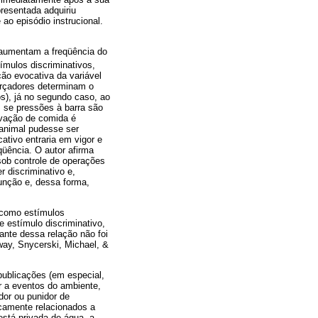
presentada adquiriu
 ao episódio instrucional.
 aumentam a freqüência do
ímulos discriminativos,
ção evocativa da variável
forçadores determinam o
s), já no segundo caso, ao
, se pressões à barra são
ivação de comida é
 animal pudesse ser
ativo entraria em vigor e
ência. O autor afirma
sob controle de operações
 discriminativo e,
função e, dessa forma,
 como estímulos
 estímulo discriminativo,
ante dessa relação não foi
ay, Snycerski, Michael, &
publicações (em especial,
ir a eventos do ambiente,
or ou punidor de
icamente relacionados a
stá privada de água, a