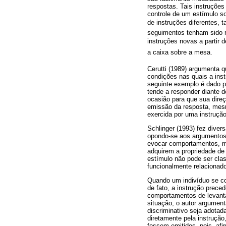
respostas. Tais instruções
controle de um estímulo so
de instruções diferentes, t
seguimentos tenham sido r
instruções novas a partir d
a caixa sobre a mesa.
Cerutti (1989) argumenta q
condições nas quais a in
seguinte exemplo é dado p
tende a responder diante d
ocasião para que sua direç
emissão da resposta, mesmo
exercida por uma instrução
Schlinger (1993) fez diver
opondo-se aos argumentos a
evocar comportamentos, ma
adquirem a propriedade de 
estímulo não pode ser clas
funcionalmente relacionado
Quando um indivíduo se co
de fato, a instrução prece
comportamentos de levanta
situação, o autor argument
discriminativo seja adota
diretamente pela instruçã
fossem emitidos, pois, af