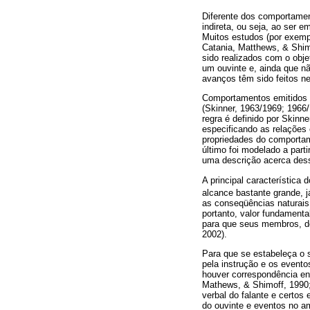
Diferente dos comportame
indireta, ou seja, ao ser 
Muitos estudos (por exemp
Catania, Matthews, & Shim
sido realizados com o obj
um ouvinte e, ainda que n
avanços têm sido feitos ne
Comportamentos emitidos 
(Skinner, 1963/1969; 1966
regra é definido por Skin
especificando as relações
propriedades do comportam
último foi modelado a par
uma descrição acerca dess
A principal característica 
alcance bastante grande, 
as conseqüências naturais 
portanto, valor fundament
para que seus membros, de
2002).
Para que se estabeleça o s
pela instrução e os event
houver correspondência ent
Mathews, & Shimoff, 1990;
verbal do falante e certo
do ouvinte e eventos no a