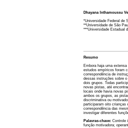
Dhayana Inthamoussu Veig
*Universidade Federal de S
**Universidade de São Paul
***Universidade Estadual d
Resumo
Embora haja uma extensa d
estudos empíricos foram c
correspondência de instruç
dessas instruções sobre o
dois grupos. Todas partici
novas pistas, até encontr
locais onde havia novas p
ambos os grupos, as pista
discriminativa ou motivado
participaram oito crianças
correspondência das mesma
investigar diferentes funçõ
Palavras-chave:
Controle 
função motivadora; operante