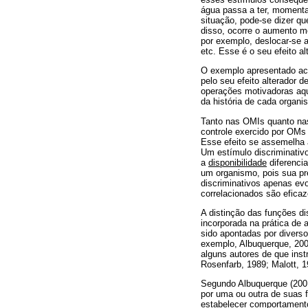
água passa a ter, momenta
situação, pode-se dizer qu
disso, ocorre o aumento 
por exemplo, deslocar-se 
etc. Esse é o seu efeito a
O exemplo apresentado aci
pelo seu efeito alterador d
operações motivadoras aque
da história de cada organ
Tanto nas OMIs quanto nas
controle exercido por OMs 
Esse efeito se assemelha 
Um estímulo discriminativo
a
disponibilidade
diferencia
um organismo, pois sua pr
discriminativos apenas ev
correlacionados são efica
A distinção das funções di
incorporada na prática de 
sido apontadas por diverso
exemplo, Albuquerque, 200
alguns autores de que ins
Rosenfarb, 1989; Malott, 1
Segundo Albuquerque (2001
por uma ou outra de suas f
estabelecer comportament