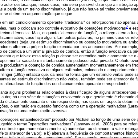
o autor destaca que, nesse caso, não seria possível dizer que a instrução a
s a partir de um treino discriminativo, já que não houve tal treino previamente
tor se detém na argumentação que segue.
ue em um condicionamento operante "tradicional" os reforçadores não apenas
2
eles, mas o colocam sob controle evocativo de operações motivadoras
e est
reino diferencial. Mas, enquanto "alterador de função", o reforço altera a fun
iscriminativo, caso haja algum. Em outras palavras, no primeiro caso os re
ntecedentes (seja um estímulo discriminativo ou operação motivadora ou ambo
rçadores alteram a própria função exercida por tais antecedentes. Por exemplo
o de comida a um animal privado de comida, então a função evocativa da pr
escenta que talvez essa relação pudesse ser entendida mais claramente se o
xperimental saciado e instantaneamente pudesse estar privado. O efeito evoc
nte produziram a obtenção de comida aumentariam momentaneamente em freqü
o altera a função evocativa de alguns estímulos, colocando o comportamento 
hlinger (1993) enfatiza que, da mesma forma que um estímulo verbal pode ser
lhantes ao estímulo discriminativo não verbal, também pode ser alterador de 
s alteradoras de função dos condicionamentos operante e respondente.
anta alguns problemas relacionados à classificação de alguns antecedentes
o autor, há uma série de situações envolvendo o que geralmente é chamado de
ida é claramente operante e não respondente, nas quais um aspecto determin
ções, o estímulo em questão funciona como uma operação motivadora (Laraw
privação ou uma estimulação aversiva.
operações estabelecedoras" proposto por Michael ao longo de uma série de 
sugerido o termo "operações motivadoras" (Laraway et al., 2003) para se refer
e estímulo que momentaneamente: a) aumentam ou diminuem o valor reforçad
eito alterador de valor); e b) alteram a frequência de comportamentos histor
tes (efeito alterador de comportamento). Por exemplo, quando uma pessoa e