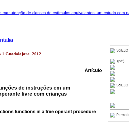
talia
SciELO 
no.1 Guadalajara 2012
(pdf)
Artículo
SciELO 
funções de instruções em um
perante livre com crianças
uctions functions in a free operant procedure
Permali