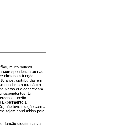
ções, muito poucos
 a correspondência ou não
e alteraria a função
10 anos, distribuídas em
que conduziam (ou não) a
nte pistas que descreviam
correspondentes. Em
xercendo função
do Experimento 1,
ção) não teve relação com a
vre sejam conduzidos para
o; função discriminativa;