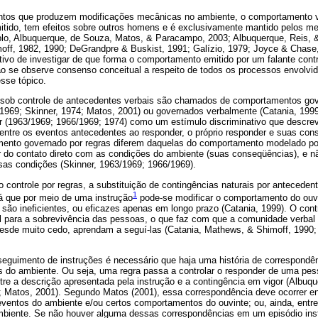
ntos que produzem modificações mecânicas no ambiente, o comportamento v
emitido, tem efeitos sobre outros homens e é exclusivamente mantido pelos m
lo, Albuquerque, de Souza, Matos, & Paracampo, 2003; Albuquerque, Reis,
off, 1982, 1990; DeGrandpre & Buskist, 1991; Galízio, 1979; Joyce & Chase
etivo de investigar de que forma o comportamento emitido por um falante con
ão se observe consenso conceitual a respeito de todos os processos envolvid
sse tópico.
sob controle de antecedentes verbais são chamados de comportamentos gov
/1969; Skinner, 1974; Matos, 2001) ou governados verbalmente (Catania, 199
ner (1963/1969; 1966/1969; 1974) como um estímulo discriminativo que descre
 entre os eventos antecedentes ao responder, o próprio responder e suas con
ento governado por regras diferem daquelas do comportamento modelado por
tir do contato direto com as condições do ambiente (suas conseqüências), e 
as condições (Skinner, 1963/1969; 1966/1969).
do controle por regras, a substituição de contingências naturais por anteceden
1
já que por meio de uma instrução
pode-se modificar o comportamento do ouv
são ineficientes, ou eficazes apenas em longo prazo (Catania, 1999). O contr
al para a sobrevivência das pessoas, o que faz com que a comunidade verbal 
sde muito cedo, aprendam a seguí-las (Catania, Mathews, & Shimoff, 1990
eguimento de instruções é necessário que haja uma história de correspondên
os do ambiente. Ou seja, uma regra passa a controlar o responder de uma 
re a descrição apresentada pela instrução e a contingência em vigor (Albuqu
 Matos, 2001). Segundo Matos (2001), essa correspondência deve ocorrer e
s eventos do ambiente e/ou certos comportamentos do ouvinte; ou, ainda, ent
mbiente. Se não houver alguma dessas correspondências em um episódio inst