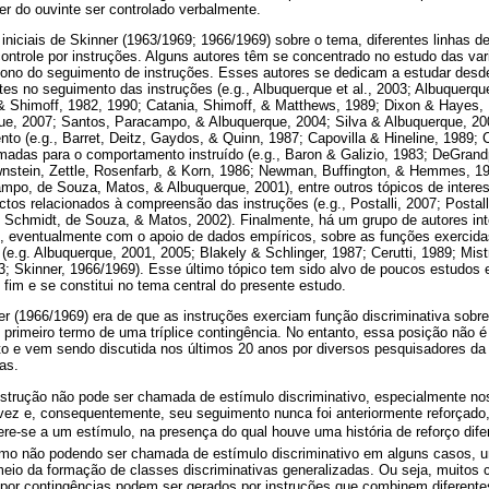
er do ouvinte ser controlado verbalmente.
 iniciais de Skinner (1963/1969; 1966/1969) sobre o tema, diferentes linhas d
ontrole por instruções. Alguns autores têm se concentrado no estudo das var
ono do seguimento de instruções. Esses autores se dedicam a estudar des
antes no seguimento das instruções (e.g., Albuquerque et al., 2003; Albuquerq
& Shimoff, 1982, 1990; Catania, Shimoff, & Matthews, 1989; Dixon & Hayes,
ue, 2007; Santos, Paracampo, & Albuquerque, 2004; Silva & Albuquerque, 2007
o (e.g., Barret, Deitz, Gaydos, & Quinn, 1987; Capovilla & Hineline, 1989; Ce
adas para o comportamento instruído (e.g., Baron & Galizio, 1983; DeGrandp
wnstein, Zettle, Rosenfarb, & Korn, 1986; Newman, Buffington, & Hemmes, 
mpo, de Souza, Matos, & Albuquerque, 2001), entre outros tópicos de intere
ctos relacionados à compreensão das instruções (e.g., Postalli, 2007; Postal
 Schmidt, de Souza, & Matos, 2002). Finalmente, há um grupo de autores in
, eventualmente com o apoio de dados empíricos, sobre as funções exercidas
e.g. Albuquerque, 2001, 2005; Blakely & Schlinger, 1987; Cerutti, 1989; Mis
3; Skinner, 1966/1969). Esse último tópico tem sido alvo de poucos estudos 
im e se constitui no tema central do presente estudo.
ner (1966/1969) era de que as instruções exerciam função discriminativa sob
o primeiro termo de uma tríplice contingência. No entanto, essa posição não 
o e vem sendo discutida nos últimos 20 anos por diversos pesquisadores da 
as.
instrução não pode ser chamada de estímulo discriminativo, especialmente n
 vez e, consequentemente, seu seguimento nunca foi anteriormente reforçado
refere-se a um estímulo, na presença do qual houve uma história de reforço dif
mo não podendo ser chamada de estímulo discriminativo em alguns casos, u
 meio da formação de classes discriminativas generalizadas. Ou seja, muito
por contingências podem ser gerados por instruções que combinem diferente