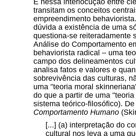
É nessa interlocução entre ciê
transitam os conceitos centrai
empreendimento behaviorista.
dúvida a existência de uma sól
questiona-se reiteradamente s
Análise do Comportamento em 
behaviorista radical – uma te
campo dos delineamentos cult
analisa fatos e valores e qua
sobrevivência das culturas, n
uma "teoria moral skinneriana
do que a partir de uma "teoria
sistema teórico-filosófico). D
Comportamento Humano
(Ski
[...] (a) interpretação do 
cultural nos leva a uma q