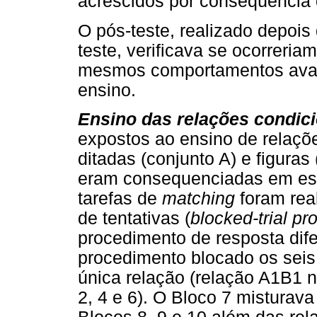
acrescidos por conseqüência 
O pós-teste, realizado depois 
teste, verificava se ocorrer
mesmos comportamentos aval
ensino.
Ensino das relações condic
expostos ao ensino de relaçõe
ditadas (conjunto A) e figuras
eram consequenciadas em esq
tarefas de
matching
foram rea
de tentativas (
blocked-trial pr
procedimento de resposta dif
procedimento blocado os sei
única relação (relação A1B1 n
2, 4 e 6). O Bloco 7 misturav