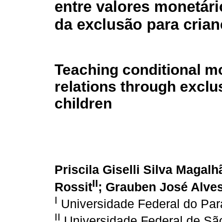
entre valores monetár
da exclusão para cria
Teaching conditional m
relations through exclu
children
Priscila Giselli Silva Magal
II
Rossit
; Grauben José Alve
I
Universidade Federal do Par
II
Universidade Federal de Sã