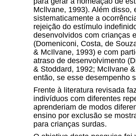
para gerar a nomeação de estí
Mcllvane, 1993). Além disso,
sistematicamente a ocorrênci
rejeição do estímulo indefini
desenvolvidos com crianças em
(Domeniconi, Costa, de Souza
& McIlvane, 1993) e com part
atraso de desenvolvimento (Di
& Stoddard, 1992; McIlvane &
então, se esse desempenho se
Frente à literatura revisada fa
indivíduos com diferentes rep
aprenderiam de modos diferen
ensino por exclusão se mostra
para crianças surdas.