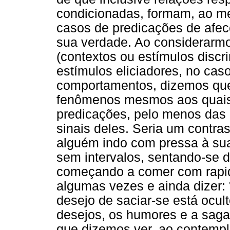
condicionadas, formam, ao m
casos de predicações de afec
sua verdade. Ao considerarmo
(contextos ou estímulos discr
estímulos eliciadores, no cas
comportamentos, dizemos que
fenômenos mesmos aos quai
predicações, pelo menos das c
sinais deles. Seria um contra
alguém indo com pressa à su
sem intervalos, sentando-se 
começando a comer com rapid
algumas vezes e ainda dizer
desejo de saciar-se está ocu
desejos, os humores e a sag
que dizemos ver, ao contempl