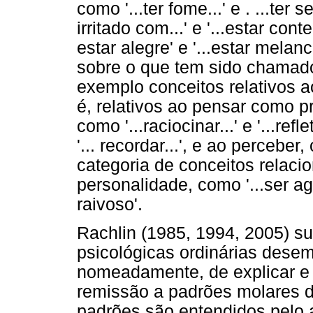
como '...ter fome...' e . ...ter 
irritado com...' e '...estar con
estar alegre' e '...estar melan
sobre o que tem sido chamado
exemplo conceitos relativos a
é, relativos ao pensar como p
como '...raciocinar...' e '...refle
'... recordar...', e ao perceber, c
categoria de conceitos relaci
personalidade, como '...ser agre
raivoso'.
Rachlin (1985, 1994, 2005) s
psicológicas ordinárias dese
nomeadamente, de explicar e 
remissão a padrões molares 
padrões são entendidos pelo 