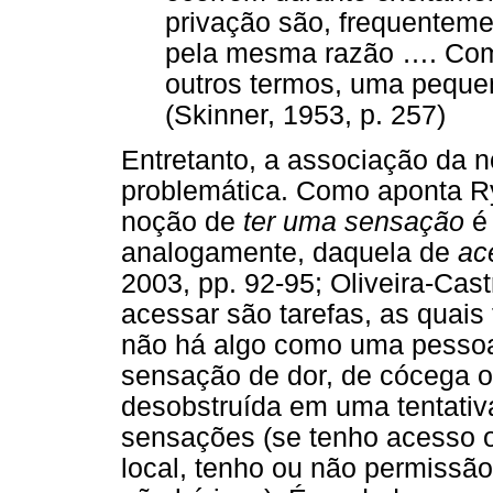
privação são, frequenteme
pela mesma razão …. Com 
outros termos, uma peque
(Skinner, 1953, p. 257)
Entretanto, a associação da 
problemática. Como aponta Ryl
noção de
ter uma sensação
é 
analogamente, daquela de
ac
2003, pp. 92-95; Oliveira-Cast
acessar são tarefas, as quais
não há algo como uma pessoa 
sensação de dor, de cócega ou
desobstruída em uma tentativ
sensações (se tenho acesso o
local, tenho ou não permissã