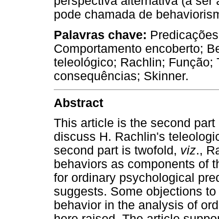
perspectiva alternativa (a ser
pode chamada de behaviorismo
Palavras chave:
Predicações
Comportamento encoberto; Be
teleológico; Rachlin; Função;
consequências; Skinner.
Abstract
This article is the second part
discuss H. Rachlin's teleologi
second part is twofold,
viz
., R
behaviors as components of the
for ordinary psychological pre
suggests. Some objections to 
behavior in the analysis of or
here raised. The article suppo