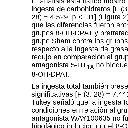
El análisis estadístico mostró 
ingesta de carbohidratos [F (3,
28) = 4.529; p < .01] (Figura 
que las diferencias fueron en
grupos 8-OH-DPAT y pretratado
grupo Sham contra los grupo
respecto a la ingesta de gras
redujo en comparación al grup
antagonista 5-HT
no bloqueó
1A
8-OH-DPAT.
La ingesta total también prese
significativas [F (3, 28) = 7.4
Tukey señaló que la ingesta t
condiciones en relación al gr
antagonista WAY100635 no fue 
hipofágico inducido por el 8-