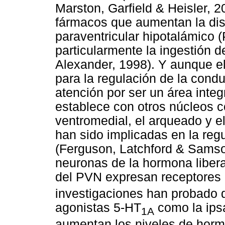
Marston, Garfield & Heisler, 
fármacos que aumentan la dis
paraventricular hipotalámico 
particularmente la ingestión d
Alexander, 1998). Y aunque e
para la regulación de la condu
atención por ser un área inte
establece con otros núcleos co
ventromedial, el arqueado y 
han sido implicadas en la re
(Ferguson, Latchford & Samso
neuronas de la hormona liber
del PVN expresan receptores
investigaciones han probado 
agonistas 5-HT
como la ips
1A
aumentan los niveles de horm