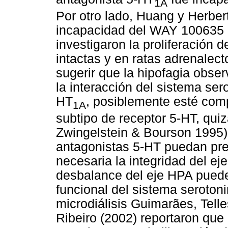
1A
Por otro lado, Huang y Herber
incapacidad del WAY 100635 p
investigaron la proliferación 
intactas y en ratas adrenalec
sugerir que la hipofagia obs
la interacción del sistema ser
HT
, posiblemente esté comp
1A
subtipo de receptor 5-HT, quizá
Zwingelstein & Bourson 1995)
antagonistas 5-HT puedan prev
necesaria la integridad del ej
desbalance del eje HPA puede
funcional del sistema seroton
microdiálisis Guimarães, Tell
Ribeiro (2002) reportaron que