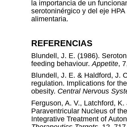
la importancia de un funcion
serotoninérgico y del eje HPA 
alimentaria.
REFERENCIAS
Blundell, J. E. (1986). Seroto
feeding behaviour.
Appetite
, 
Blundell, J. E. & Haldford, J. 
regulation. Implications for t
obesity.
Central Nervous Sys
Ferguson, A. V., Latchford, K
Paraventricular Nucleus of th
Integrative Treatment of Auto
Therapeutics Targets
, 12, 71