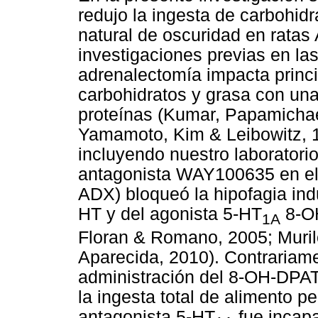
redujo la ingesta de carbohidra
natural de oscuridad en ratas
investigaciones previas en la
adrenalectomía impacta princi
carbohidratos y grasa con una
proteínas (Kumar, Papamichae
Yamamoto, Kim & Leibowitz, 1
incluyendo nuestro laboratorio
antagonista WAY100635 en el 
ADX) bloqueó la hipofagia indu
HT y del agonista 5-HT
8-OH
1A
Floran & Romano, 2005; Muril
Aparecida, 2010). Contrariame
administración del 8-OH-DPAT 
la ingesta total de alimento pe
antagonista 5-HT
fue incapa