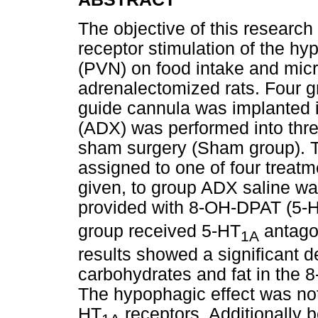
The objective of this research
receptor stimulation of the hy
(PVN) on food intake and micro
adrenalectomized rats. Four g
guide cannula was implanted 
(ADX) was performed into thre
sham surgery (Sham group). T
assigned to one of four treat
given, to group ADX saline w
provided with 8-OH-DPAT (5-
group received 5-HT
antago
1A
results showed a significant d
carbohydrates and fat in the
The hypophagic effect was not
HT
receptors. Additionally 