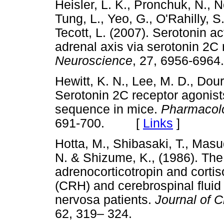
Heisler, L. K., Pronchuk, N., N
Tung, L., Yeo, G., O'Rahilly, S
Tecott, L. (2007). Serotonin ac
adrenal axis via serotonin 2C 
Neuroscience
, 27, 6956-6
Hewitt, K. N., Lee, M. D., Douri
Serotonin 2C receptor agonis
sequence in mice.
Pharmacolo
691-700. [
Links
]
Hotta, M., Shibasaki, T., Masu
N. & Shizume, K., (1986). Th
adrenocorticotropin and cortis
(CRH) and cerebrospinal flui
nervosa patients.
Journal of 
62, 319– 324.