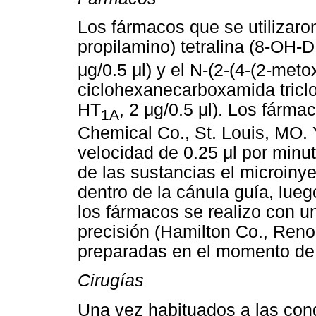
Los fármacos que se utilizaron 
propilamino) tetralina (8-OH-
μg/0.5 μl) y el N-(2-(4-(2-metoxi
ciclohexanecarboxamida tricl
HT
, 2 μg/0.5 μl). Los fárm
1A
Chemical Co., St. Louis, MO.
velocidad de 0.25 μl por minu
de las sustancias el microiny
dentro de la cánula guía, lueg
los fármacos se realizo con una
precisión (Hamilton Co., Reno
preparadas en el momento de 
Cirugías
Una vez habituados a las cond