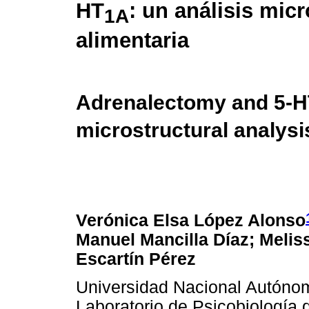
HT
: un análisis mic
1A
alimentaria
Adrenalectomy and 5-H
microstructural analysi
Verónica Elsa López Alonso
Manuel Mancilla Díaz; Melis
Escartín Pérez
Universidad Nacional Autóno
Laboratorio de Psicobiología 