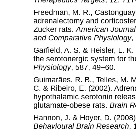
Freedman, M. R., Castonguay, T
adrenalectomy and corticoste
Zucker rats.
American Journal 
and Comparative Physiology
,
Garfield, A. S. & Heisler, L. K
the serotonergic system for th
Physiology
, 587, 49–60.
Guimarães, R. B., Telles, M. M
C. & Ribeiro, E. (2002). Adre
hypothalamic serotonin relea
glutamate-obese rats.
Brain R
Hannon, J. & Hoyer, D. (2008)
Behavioural Brain Research
,