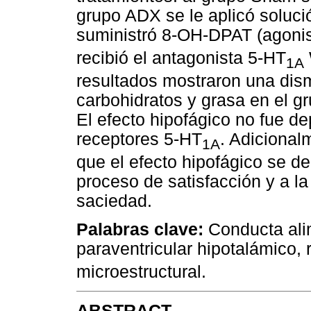
grupo ADX se le aplicó soluci
suministró 8-OH-DPAT (agoni
recibió el antagonista 5-HT
1A
resultados mostraron una dismi
carbohidratos y grasa en el g
El efecto hipofágico no fue de
receptores 5-HT
. Adicional
1A
que el efecto hipofágico se de
proceso de satisfacción y a l
saciedad.
Palabras clave:
Conducta alim
paraventricular hipotalámico,
microestructural.
ABSTRACT