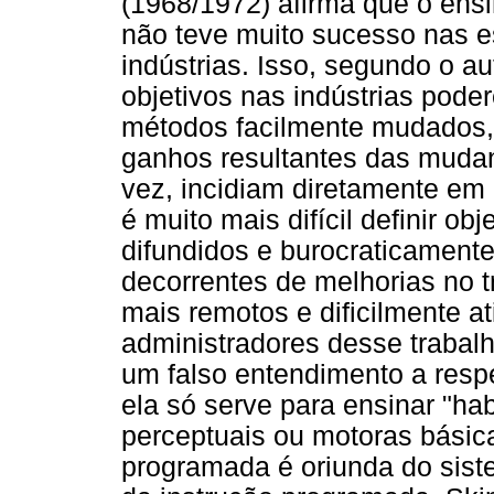
(1968/1972) afirma que o ens
não teve muito sucesso nas es
indústrias. Isso, segundo o a
objetivos nas indústrias pode
métodos facilmente mudados, 
ganhos resultantes das muda
vez, incidiam diretamente em 
é muito mais difícil definir o
difundidos e burocraticament
decorrentes de melhorias no 
mais remotos e dificilmente a
administradores desse trabal
um falso entendimento a resp
ela só serve para ensinar "ha
perceptuais ou motoras básic
programada é oriunda do sist