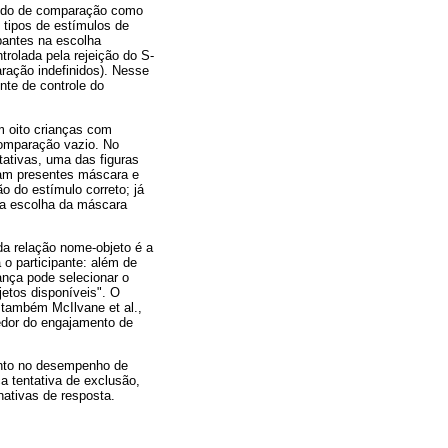
inido de comparação como
 tipos de estímulos de
cipantes na escolha
trolada pela rejeição do S-
aração indefinidos). Nesse
onte de controle do
 oito crianças com
omparação vazio. No
tativas, uma das figuras
vam presentes máscara e
o do estímulo correto; já
 a escolha da máscara
a relação nome-objeto é a
 o participante: além de
ança pode selecionar o
etos disponíveis". O
 também McIlvane et al.,
cedor do engajamento de
 tanto no desempenho de
 tentativa de exclusão,
ativas de resposta.