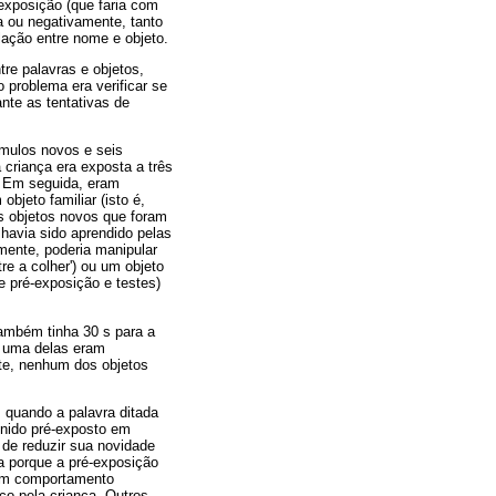
exposição (que faria com
va ou negativamente, tanto
lação entre nome e objeto.
tre palavras e objetos,
 problema era verificar se
ante as tentativas de
ímulos novos e seis
 criança era exposta a três
o. Em seguida, eram
bjeto familiar (isto é,
os objetos novos que foram
havia sido aprendido pelas
lmente, poderia manipular
re a colher') ou um objeto
e pré-exposição e testes)
também tinha 30 s para a
a uma delas eram
ste, nenhum dos objetos
, quando a palavra ditada
finido pré-exposto em
 de reduzir sua novidade
ia porque a pré-exposição
a um comportamento
ico pela criança. Outros