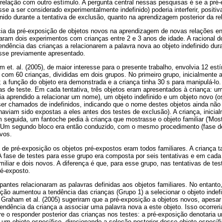
relação com outro estímulo. A pergunta central nessas pesquisas é se a pré-
e a ser considerado experimentalmente indefinido) poderia interferir, positi
inido durante a tentativa de exclusão, quanto na aprendizagem posterior da re
ência da pré-exposição de objetos novos na aprendizagem de novas relações en
zaram dois experimentos com crianças entre 2 e 3 anos de idade. A racional do
tendência das crianças a relacionarem a palavra nova ao objeto indefinido dur
osse previamente apresentado.
et. al. (2005), de maior interesse para o presente trabalho, envolvia 12 est
o com 60 crianças, divididas em dois grupos. No primeiro grupo, inicialmente a
 a função do objeto era demonstrada e a criança tinha 30 s para manipulá-l
as de teste. Em cada tentativa, três objetos eram apresentados à criança: um o
avia aprendido a relacionar um nome), um objeto indefinido e um objeto novo (
er chamados de indefinidos, indicando que o nome destes objetos ainda não 
haviam sido expostas a eles antes dos testes de exclusão). A criança, inicia
 seguida, um fantoche pedia à criança que mostrasse o objeto familiar ('Most
'). Um segundo bloco era então conduzido, com o mesmo procedimento (fase d
vos.
de pré-exposição os objetos pré-expostos eram todos familiares. A criança 
A fase de testes para esse grupo era composta por seis tentativas e em cad
iliar e dois novos. A diferença é que, para esse grupo, nas tentativas de te
ré-exposto.
ipantes relacionaram as palavras definidas aos objetos familiares. No entanto
sição aumentou a tendência das crianças (Grupo 1) a selecionar o objeto inde
 Graham et al. (2005) sugeriram que a pré-exposição a objetos novos, apesar
tendência da criança a associar uma palavra nova a este objeto. Isso ocorrer
bre o responder posterior das crianças nos testes: a pré-exposição denotari
e um objeto específico, direcionando a seleção posterior desse objeto específ