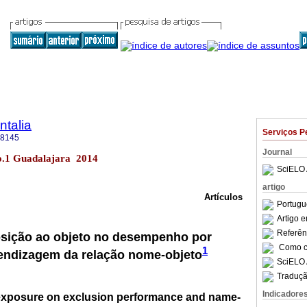
talia
Serviços P
-8145
Journal
no.1 Guadalajara 2014
SciELO 
artigo
Artículos
Portugu
Artigo 
Referên
osição ao objeto no desempenho por
Como ci
1
rendizagem da relação nome-objeto
SciELO 
Traduçã
Indicadore
e-exposure on exclusion performance and name-