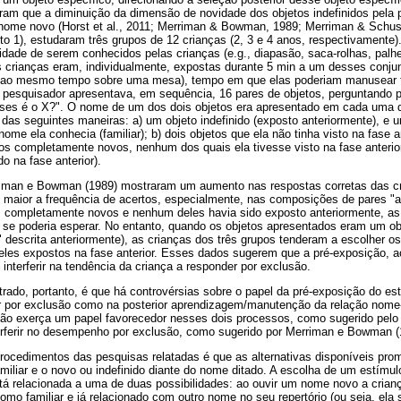
iram que a diminuição da dimensão de novidade dos objetos indefinidos pela 
 nome novo (Horst et al., 2011; Merriman & Bowman, 1989; Merriman & Schust
 1), estudaram três grupos de 12 crianças (2, 3 e 4 anos, respectivamente)
idade de serem conhecidos pelas crianças (e.g., diapasão, saca-rolhas, palhe
s crianças eram, individualmente, expostas durante 5 min a um desses conjun
 ao mesmo tempo sobre uma mesa), tempo em que elas poderiam manusear tai
 pesquisador apresentava, em sequência, 16 pares de objetos, perguntando p
ses é o X?". O nome de um dos dois objetos era apresentado em cada uma 
das seguintes maneiras: a) um objeto indefinido (exposto anteriormente), e u
nome ela conhecia (familiar); b) dois objetos que ela não tinha visto na fase 
jetos completamente novos, nenhum dos quais ela tivesse visto na fase anterio
do na fase anterior).
riman e Bowman (1989) mostraram um aumento nas respostas corretas das c
, maior a frequência de acertos, especialmente, nas composições de pares "a
 completamente novos e nenhum deles havia sido exposto anteriormente, as
se poderia esperar. No entanto, quando os objetos apresentados eram um ob
d" descrita anteriormente), as crianças dos três grupos tenderam a escolher 
les expostos na fase anterior. Esses dados sugerem que a pré-exposição, a
 interferir na tendência da criança a responder por exclusão.
trado, portanto, é que há controvérsias sobre o papel da pré-exposição do est
 por exclusão como na posterior aprendizagem/manutenção da relação nome-o
ção exerça um papel favorecedor nesses dois processos, como sugerido pelo
terferir no desempenho por exclusão, como sugerido por Merriman e Bowman (19
procedimentos das pesquisas relatadas é que as alternativas disponíveis p
amiliar e o novo ou indefinido diante do nome ditado. A escolha de um estímulo
relacionada a uma de duas possibilidades: ao ouvir um nome novo a crianç
omo familiar e já relacionado com outro nome no seu repertório (ou seja, ela 