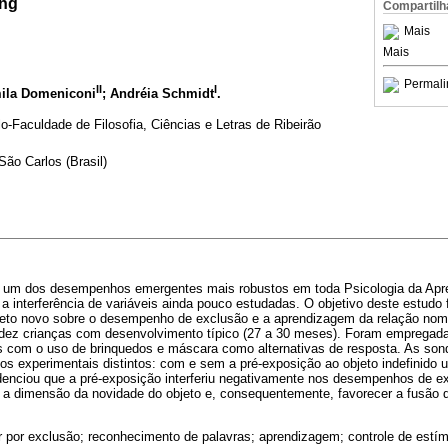
ing
Compartilh
Mais
Mais
Permali
II
I
mila Domeniconi
; Andréia Schmidt
.
-Faculdade de Filosofia, Ciências e Letras de Ribeirão
ão Carlos (Brasil)
o um dos desempenhos emergentes mais robustos em toda Psicologia da Apr
a interferência de variáveis ainda pouco estudadas. O objetivo deste estudo fo
jeto novo sobre o desempenho de exclusão e a aprendizagem da relação nom
 dez crianças com desenvolvimento típico (27 a 30 meses). Foram empregada
ais com o uso de brinquedos e máscara como alternativas de resposta. As so
os experimentais distintos: com e sem a pré-exposição ao objeto indefinido u
idenciou que a pré-exposição interferiu negativamente nos desempenhos de e
r a dimensão da novidade do objeto e, consequentemente, favorecer a fusão 
 por exclusão; reconhecimento de palavras; aprendizagem; controle de estím