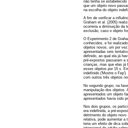
não tenha se estabelecido 
que um objeto novo passass
na escolha do objeto indef
A fim de verificar a influ
Graham et al. (2005) reali
ocorreria a diminuição da 
exclusão, caso o objeto f
O Experimento 2 de Graham 
conhecidos, e foi realizad
objetos novos, um por vez;
apresentadas seis tentativ
definido, ao qual ela já h
pré-expostos passaram a s
crianças, mas que elas já 
esses objetos por 15 s. Em
indefinido ('Mostre o Fep
com outros três objetos no
No segundo grupo, na fase 
manipulação dos objetos. 
apresentados um objeto fam
apresentados havia sido p
Nos dois grupos, os partic
era indefinida, a pré-expo
detrimento do objeto novo.
relativa, pode aumentar a 
teria um efeito de dica so
intencional do adulto sobr