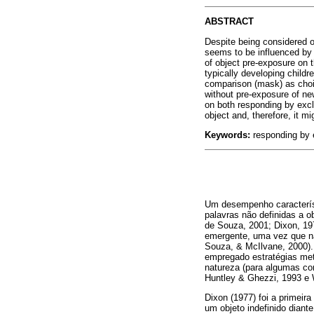
ABSTRACT
Despite being considered 
seems to be influenced by v
of object pre-exposure on t
typically developing child
comparison (mask) as choic
without pre-exposure of ne
on both responding by excl
object and, therefore, it m
Keywords:
responding by e
Um desempenho característ
palavras não definidas a o
de Souza, 2001; Dixon, 19
emergente, uma vez que não
Souza, & McIlvane, 2000).
empregado estratégias met
natureza (para algumas co
Huntley & Ghezzi, 1993 e 
Dixon (1977) foi a primei
um objeto indefinido diant