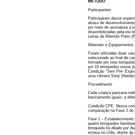
MÉTODO
Participantes
Participaram desse experi
atraso de desenvolvimento.
por meio de assinatura a 
disponibilizadas pela esco
Letras de Ribeirão Preto (
Materiais e Equipamentos
Foram utilizadas duas cai
selecionado ao final de ca
formado por sete brinquedo
por 15 brinquedos novos (s
Condição "Sem Pré- Expos
uma câmera Sony (Handyca
Procedimento
Cada criança passava ind
basicamente iguais; a dife
Condição
CPE: Nessa condiç
comparação na Fase 2 do 
Fase 1 – Estabelecimento 
quatro brinquedos familiar
brinquedo foi ditado por d
estava no chão, diante da 