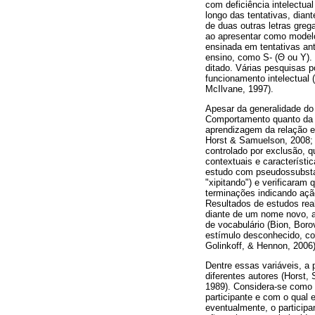
com deficiência intelectual
longo das tentativas, dian
de duas outras letras greg
ao apresentar como modelo
ensinada em tentativas ant
ensino, como S- (Θ ou Y). 
ditado. Várias pesquisas p
funcionamento intelectual 
McIlvane, 1997).
Apesar da generalidade do
Comportamento quanto da P
aprendizagem da relação e
Horst & Samuelson, 2008; 
controlado por exclusão, q
contextuais e característi
estudo com pseudossubstant
"xipitando") e verificara
terminações indicando açã
Resultados de estudos rea
diante de um nome novo, ap
de vocabulário (Bion, Boro
estímulo desconhecido, com
Golinkoff, & Hennon, 2006)
Dentre essas variáveis, a 
diferentes autores (Horst
1989). Considera-se como 
participante e com o qual 
eventualmente, o participa