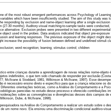
one of the most robust emergent performances across Psychology of Learning
ariables which have been insufficiently studied. The aim of this study was to
he responding by exclusion and name-object learning after a single exclusion t
ren (27-30 months). Auditory-visual matching-to-sample tasks were conducted,
e alternative. Exclusion probes were presented in two different experimental 
w object used in the probes. Data analysis indicated that object pre-exposure
usion and learning responses. The previous exposure of the object might dec
ight increase the possibility of fusion between defined and undefined stimuli c
xclusion; word recognition; learning; stimulus control; children
ico entre crianças durante a aprendizagem de novas relações nome-objeto é 
bjetos indefinidos, o que tem sido chamado de responder por exclusão (Costa
77; McIlvane & Stoddard, 1981; Wilkinson & McIlvane, 1997). Esse desempe
 é necessário ensino direto e específico para que a criança relacione os do
 Diferentes orientações teóricas, como a Análise do Comportamento e a Psico
odológicas parecidas no estudo desse processo e oferecido contribuições im
nsiderações sobre as convergências e divergências desses dois campos de e
Wilkinson, Dube, & McIlvane, 1998).
ra pesquisadora na Análise do Comportamento a realizar um estudo sobre o d
e de um nome novo. Ela ensinou uma discriminação condicional auditivo-visu