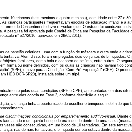
mento 10 crianças (seis meninas e quatro meninos), com idade entre 27 e 30
 As crianças participantes frequentavam escolas de educação infantil e a au
um Termo de Consentimento Livre e Esclarecido. O estudo foi conduzido indi
la. A pesquisa foi aprovada pelo Comitê de Ética em Pesquisa da Faculdade d
Protocolo nº 527/2010, aprovado em 29/03/2011).
xas de papelão coloridas, uma com a função de máscara e outra onde a crian
da tentativa. Além disso, foram empregados dois conjuntos de brinquedos. O 
s/objetos familiares, como bola e cachorro de pelúcia, entre outros. O segu
em forma ou nome definidos, com os quais as crianças não haviam tido conta
ição" (SPE), e nove para a Condição "Com Pré-Exposição" (CPE). O procedi
m HDD DCR-SR20), instalada sobre um tripé.
ividualmente pelas duas condições (SPE e CPE), apresentadas em dias dife
rença entre elas ocorria na Fase 2, conforme descrição a seguir.
ão, a criança tinha a oportunidade de escolher o brinquedo indefinido que f
procedimento.
de discriminações condicionais por emparelhamento auditivo-visual
. Diante 
es lado a lado e um quinto brinquedo era inserido dentro de uma caixa (másc
uas vezes não consecutivas, em um bloco de 10 tentativas. Em sete tentativas
criança; nas demais tentativas, o brinquedo correto estava dentro da máscar