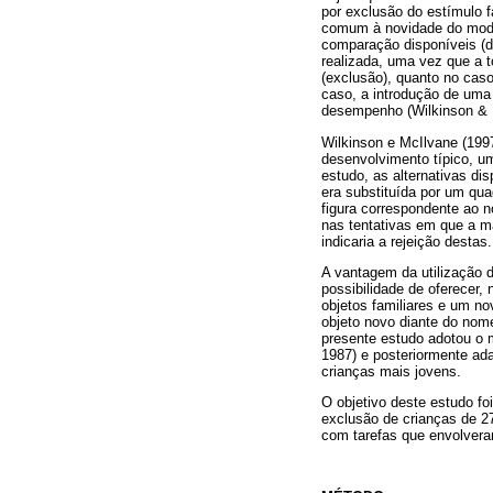
por exclusão do estímulo 
comum à novidade do model
comparação disponíveis (defi
realizada, uma vez que a t
(exclusão), quanto no caso
caso, a introdução de uma t
desempenho (Wilkinson & 
Wilkinson e McIlvane (199
desenvolvimento típico, 
estudo, as alternativas di
era substituída por um qu
figura correspondente ao n
nas tentativas em que a m
indicaria a rejeição destas.
A vantagem da utilização 
possibilidade de oferecer,
objetos familiares e um n
objeto novo diante do nom
presente estudo adotou o 
1987) e posteriormente ada
crianças mais jovens.
O objetivo deste estudo foi
exclusão de crianças de 2
com tarefas que envolvera