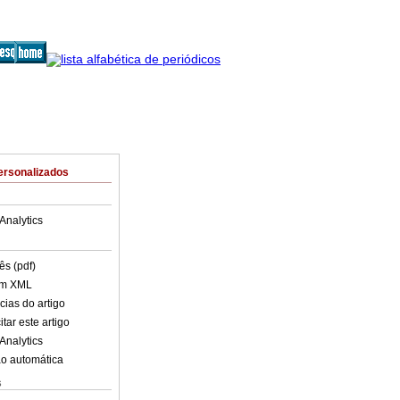
ersonalizados
Analytics
ês (pdf)
em XML
cias do artigo
tar este artigo
Analytics
o automática
s