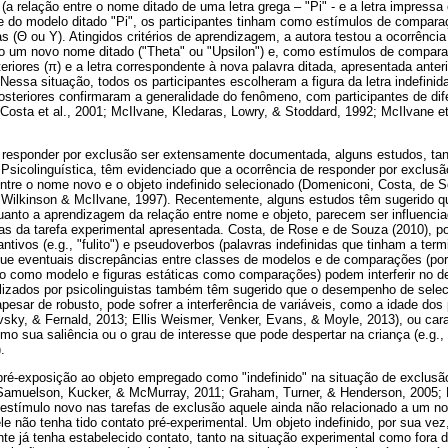
 (a relação entre o nome ditado de uma letra grega – "Pi" - e a letra impressa
te do modelo ditado "Pi", os participantes tinham como estímulos de compara
as (Θ ou Y). Atingidos critérios de aprendizagem, a autora testou a ocorrênci
 um novo nome ditado ("Theta" ou "Upsilon") e, como estímulos de comparaçã
eriores (π) e a letra correspondente à nova palavra ditada, apresentada anter
Nessa situação, todos os participantes escolheram a figura da letra indefini
osteriores confirmaram a generalidade do fenômeno, com participantes de dif
(Costa et al., 2001; McIlvane, Kledaras, Lowry, & Stoddard, 1992; McIlvane et
 responder por exclusão ser extensamente documentada, alguns estudos, tan
sicolinguística, têm evidenciado que a ocorrência de responder por exclusã
ntre o nome novo e o objeto indefinido selecionado (Domeniconi, Costa, de 
Wilkinson & McIlvane, 1997). Recentemente, alguns estudos têm sugerido 
uanto a aprendizagem da relação entre nome e objeto, parecem ser influencia
cas da tarefa experimental apresentada. Costa, de Rose e de Souza (2010), p
ivos (e.g., "fulito") e pseudoverbos (palavras indefinidas que tinham a term
m que eventuais discrepâncias entre classes de modelos e de comparações (p
o como modelo e figuras estáticas como comparações) podem interferir no 
lizados por psicolinguistas também têm sugerido que o desempenho de selec
esar de robusto, pode sofrer a interferência de variáveis, como a idade dos p
vsky, & Fernald, 2013; Ellis Weismer, Venker, Evans, & Moyle, 2013), ou cara
o sua saliência ou o grau de interesse que pode despertar na criança (e.g.,
.
pré-exposição ao objeto empregado como "indefinido" na situação de exclusã
, Samuelson, Kucker, & McMurray, 2011; Graham, Turner, & Henderson, 2005
estímulo novo nas tarefas de exclusão aquele ainda não relacionado a um no
ele não tenha tido contato pré-experimental. Um objeto indefinido, por sua vez
nte já tenha estabelecido contato, tanto na situação experimental como fora 