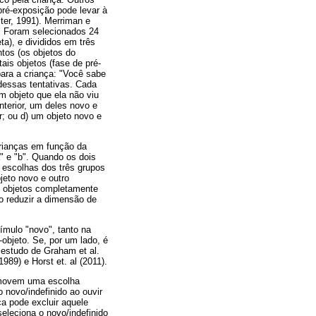
pré-exposição pode levar à
er, 1991). Merriman e
. Foram selecionados 24
ta), e divididos em três
tos (os objetos do
s objetos (fase de pré-
ara a criança: "Você sabe
dessas tentativas. Cada
m objeto que ela não viu
anterior, um deles novo e
r; ou d) um objeto novo e
rianças em função da
" e "b". Quando os dois
 escolhas dos três grupos
jeto novo e outro
os objetos completamente
o reduzir a dimensão de
ímulo "novo", tanto na
bjeto. Se, por um lado, é
 estudo de Graham et al.
89) e Horst et. al (2011).
romovem uma escolha
 novo/indefinido ao ouvir
a pode excluir aquele
seleciona o novo/indefinido