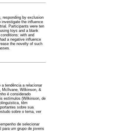
, responding by exclusion
 investigate the influence
rial. Participants were ten
 using toys and a blank
conditions: with and
 had a negative influence
rease the novelty of such
lasses
.
a tendência a relacionar
, McIlvane, Wilkinson, &
nho é considerado
is estímulos (Wilkinson, de
linguística, têm
portantes sobre sua
studo sobre o tema, ver
esempenho de selecionar
al para um grupo de jovens