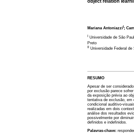
object relation learn
I
Mariana Antoniazzi
; Ca
I
Universidade de São Paulo
Preto
II
Universidade Federal de S
RESUMO
Apesar de ser considerad
por exclusão parece sofrer 
da exposição prévia ao ob
tentativa de exclusão, em
condicional auditivo-visu
realizadas em dois context
análise dos resultados ev
possivelmente por diminui
definidos e indefinidos.
Palavras-chave:
responder