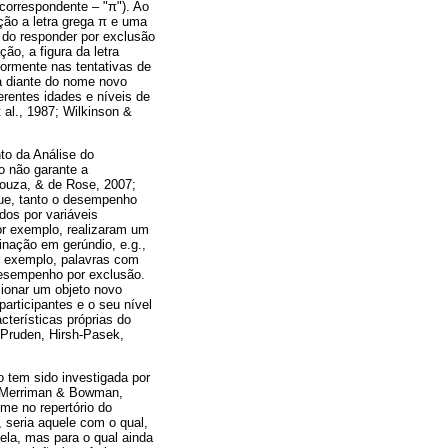
 correspondente – "π"). Ao
ção a letra grega π e uma
a do responder por exclusão
o, a figura da letra
iormente nas tentativas de
da diante do nome novo
erentes idades e níveis de
 al., 1987; Wilkinson &
to da Análise do
o não garante a
Souza, & de Rose, 2007;
que, tanto o desempenho
dos por variáveis
or exemplo, realizaram um
inação em gerúndio, e.g.,
or exemplo, palavras com
desempenho por exclusão.
ionar um objeto novo
articipantes e o seu nível
cterísticas próprias do
 Pruden, Hirsh-Pasek,
o tem sido investigada por
; Merriman & Bowman,
me no repertório do
, seria aquele com o qual,
dela, mas para o qual ainda