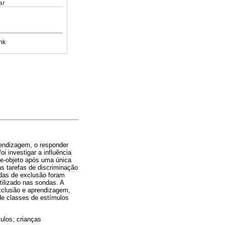
ar
nk
endizagem, o responder
i investigar a influência
e-objeto após uma única
s tarefas de discriminação
ndas de exclusão foram
tilizado nas sondas. A
xclusão e aprendizagem,
de classes de estímulos
ulos; crianças