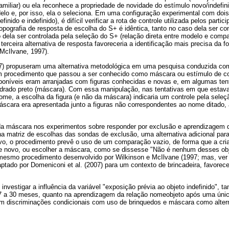
familiar) ou ela reconhece a propriedade de novidade do estímulo novo/indef
o e, por isso, ela o seleciona. Em uma configuração experimental com dois
nido e indefinido), é difícil verificar a rota de controle utilizada pelos parti
opografia de resposta de escolha do S+ é idêntica, tanto no caso dela ser con
 dela ser controlada pela seleção do S+ (relação direta entre modelo e comp
erceira alternativa de resposta favoreceria a identificação mais precisa da f
McIlvane, 1997).
7) propuseram uma alternativa metodológica em uma pesquisa conduzida com
um procedimento que passou a ser conhecido como máscara ou estímulo de c
sponíveis eram arranjadas com figuras conhecidas e novas e, em algumas ten
adrado preto (máscara). Com essa manipulação, nas tentativas em que esta
ome, a escolha da figura (e não da máscara) indicaria um controle pela seleçã
áscara era apresentada junto a figuras não correspondentes ao nome ditado,
da máscara nos experimentos sobre responder por exclusão e aprendizagem d
 na matriz de escolhas das sondas de exclusão, uma alternativa adicional para
ovo, o procedimento prevê o uso de um comparação vazio, de forma que a cri
e novo, ou escolher a máscara, como se dissesse "Não é nenhum desses obj
mesmo procedimento desenvolvido por Wilkinson e McIlvane (1997; mas, ver
ptado por Domeniconi et al. (2007) para um contexto de brincadeira, favore
 investigar a influência da variável "exposição prévia ao objeto indefinido",
7 a 30 meses, quanto na aprendizagem da relação nomeobjeto após uma única
m discriminações condicionais com uso de brinquedos e máscara como altern