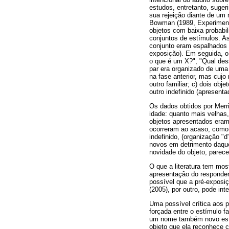
estudos, entretanto, suger
sua rejeição diante de um
Bowman (1989, Experimento
objetos com baixa probabil
conjuntos de estímulos. A
conjunto eram espalhados
exposição). Em seguida, o
o que é um X?", "Qual des
par era organizado de uma 
na fase anterior, mas cujo 
outro familiar; c) dois ob
outro indefinido (apresenta
Os dados obtidos por Mer
idade: quanto mais velhas
objetos apresentados eram
ocorreram ao acaso, como 
indefinido, (organização "
novos em detrimento daque
novidade do objeto, parece
O que a literatura tem mos
apresentação do responder
possível que a pré-exposi
(2005), por outro, pode in
Uma possível crítica aos 
forçada entre o estímulo f
um nome também novo está 
objeto que ela reconhece c