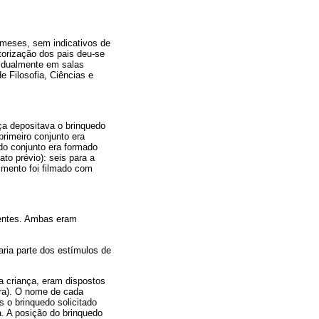
 meses, sem indicativos de
torização dos pais deu-se
vidualmente em salas
e Filosofia, Ciências e
ça depositava o brinquedo
primeiro conjunto era
ndo conjunto era formado
to prévio): seis para a
mento foi filmado com
rentes. Ambas eram
aria parte dos estímulos de
da criança, eram dispostos
ara). O nome de cada
 o brinquedo solicitado
a. A posição do brinquedo