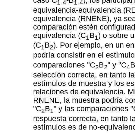
caso C
-B
), los particip
1-4
1-4
equivalencia-equivalencia (R
equivalencia (RNENE), ya sea
comparación estén configurad
equivalencia (C
B
) o sobre 
1
1
(C
B
). Por ejemplo, en un e
1
2
podría consistir en el estímu
comparaciones "C
B
" y "C
2
2
4
selección correcta, en tanto la
estímulos de muestra y los e
relaciones de equivalencia. M
RNENE, la muestra podría con
"C
B
" y las comparaciones 
2
1
respuesta correcta, en tanto l
estímulos es de no-equivalenc