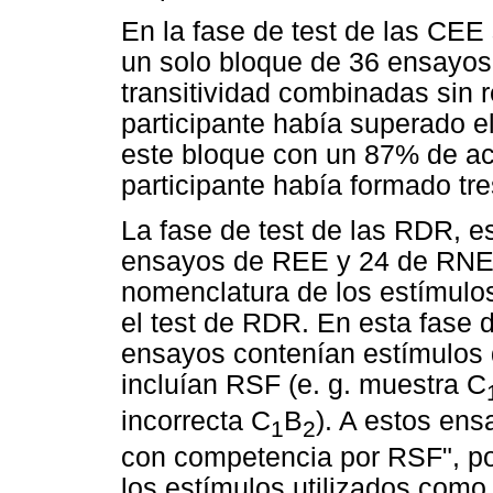
En la fase de test de las CEE
un solo bloque de 36 ensayos 
transitividad combinadas sin 
participante había superado el
este bloque con un 87% de acie
participante había formado t
La fase de test de las RDR, e
ensayos de REE y 24 de RNEN
nomenclatura de los estímulo
el test de RDR. En esta fase 
ensayos contenían estímulos 
incluían RSF (e. g. muestra C
incorrecta C
B
). A estos en
1
2
con competencia por RSF", po
los estímulos utilizados como