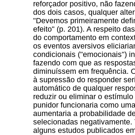
reforçador positivo, não faze
dos dois casos, qualquer alte
"Devemos primeiramente defin
efeito" (p. 201). A respeito d
do comportamento em context
os eventos aversivos eliciari
condicionais ("emocionais") 
fazendo com que as respostas
diminuíssem em frequência. O
à supressão do responder ser
automático de qualquer respos
reduzir ou eliminar o estímul
punidor funcionaria como um
aumentaria a probabilidade d
selecionadas negativamente. Ta
alguns estudos publicados em