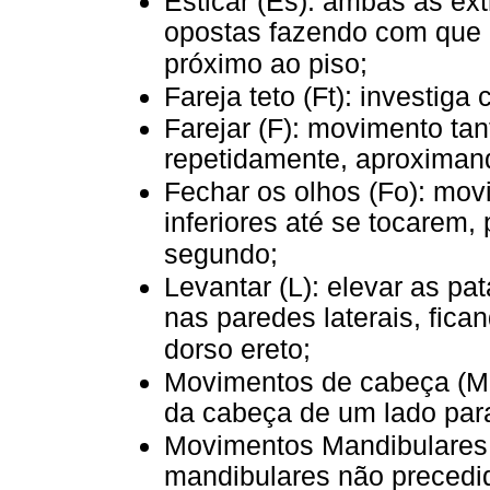
Esticar (Es): ambas as ex
opostas fazendo com que a
próximo ao piso;
Fareja teto (Ft): investiga
Farejar (F): movimento tan
repetidamente, aproximand
Fechar os olhos (Fo): mov
inferiores até se tocarem
segundo;
Levantar (L): elevar as pa
nas paredes laterais, fica
dorso ereto;
Movimentos de cabeça (Mc
da cabeça de um lado par
Movimentos Mandibulares
mandibulares não precedi