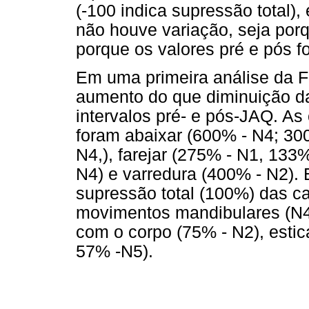
(-100 indica supressão total)
não houve variação, seja porq
porque os valores pré e pós f
Em uma primeira análise da F
aumento do que diminuição d
intervalos pré- e pós-JAQ. A
foram abaixar (600% - N4; 30
N4,), farejar (275% - N1, 133
N4) e varredura (400% - N2). 
supressão total (100%) das cat
movimentos mandibulares (N4)
com o corpo (75% - N2), estic
57% -N5).