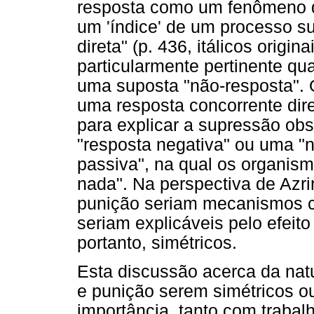
resposta como um fenômeno q
um 'índice' de um processo s
direta" (p. 436, itálicos origi
particularmente pertinente qu
uma suposta "não-resposta". 
uma resposta concorrente dir
para explicar a supressão ob
"resposta negativa" ou uma "
passiva", na qual os organis
nada". Na perspectiva de Azri
punição seriam mecanismos c
seriam explicáveis pelo efeit
portanto, simétricos.
Esta discussão acerca da nat
e punição serem simétricos 
importância, tanto com trabal