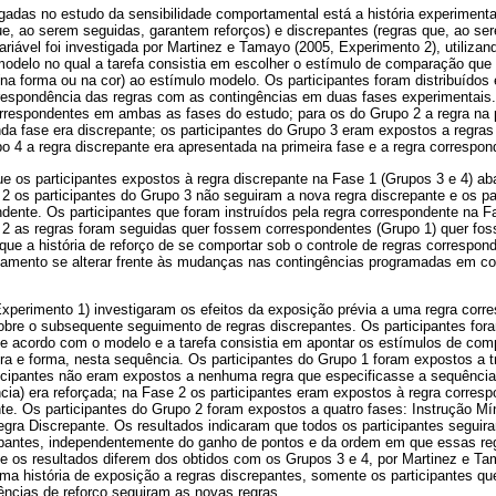
igadas no estudo da sensibilidade comportamental está a história experiment
ue, ao serem seguidas, garantem reforços) e discrepantes (regras que, ao se
ariável foi investigada por Martinez e Tamayo (2005, Experimento 2), utiliz
delo no qual a tarefa consistia em escolher o estímulo de comparação que er
 (na forma ou na cor) ao estímulo modelo. Os participantes foram distribuído
respondência das regras com as contingências em duas fases experimentais. 
rrespondentes em ambas as fases do estudo; para os do Grupo 2 a regra na p
da fase era discrepante; os participantes do Grupo 3 eram expostos a regr
o 4 a regra discrepante era apresentada na primeira fase e a regra correspo
e os participantes expostos à regra discrepante na Fase 1 (Grupos 3 e 4) a
2 os participantes do Grupo 3 não seguiram a nova regra discrepante e os pa
dente. Os participantes que foram instruídos pela regra correspondente na F
 2 as regras foram seguidas quer fossem correspondentes (Grupo 1) quer fo
que a história de reforço de se comportar sob o controle de regras correspon
tamento se alterar frente às mudanças nas contingências programadas em co
Experimento 1) investigaram os efeitos da exposição prévia a uma regra corr
sobre o subsequente seguimento de regras discrepantes. Os participantes fo
e acordo com o modelo e a tarefa consistia em apontar os estímulos de com
ra e forma, nesta sequência. Os participantes do Grupo 1 foram expostos a t
ticipantes não eram expostos a nenhuma regra que especificasse a sequência
ia) era reforçada; na Fase 2 os participantes eram expostos à regra corres
te. Os participantes do Grupo 2 foram expostos a quatro fases: Instrução M
gra Discrepante. Os resultados indicaram que todos os participantes seguira
epantes, independentemente do ganho de pontos e da ordem em que essas re
ue os resultados diferem dos obtidos com os Grupos 3 e 4, por Martinez e Ta
a história de exposição a regras discrepantes, somente os participantes qu
ências de reforço seguiram as novas regras.