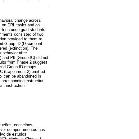
ehavioral change across
les on DRL tasks and on
irteen undergrad students
riments consisted of two
ion provided to them to
nd Group ID (Discrepant
red (extinction). The
s behavior after
) and P9 (Group IC) did not
esults from Phase 2 suggest
 and Group ID groups.
IC (Experiment 2) emitted
rol can be abandoned in
corresponding instruction
nt instruction.
.
ruções, conselhos,
crever comportamentos nas
lvo de estudos
 1979; Madden, Chase, &