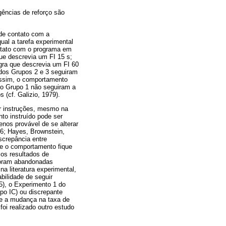
gências de reforço são
 de contato com a
ual a tarefa experimental
ontato com o programa em
que descrevia um FI 15 s;
gra que descrevia um FI 60
 dos Grupos 2 e 3 seguiram
 assim, o comportamento
 do Grupo 1 não seguiram a
 (cf. Galizio, 1979).
or instruções, mesmo na
to instruído pode ser
nos provável de se alterar
6; Hayes, Brownstein,
iscrepância entre
ue o comportamento fique
 os resultados de
 foram abandonadas
 literatura experimental,
bilidade de seguir
5), o Experimento 1 do
upo IC) ou discrepante
re a mudança na taxa de
foi realizado outro estudo