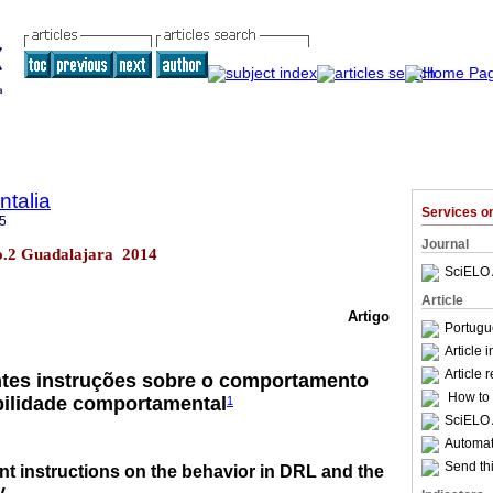
talia
Services 
5
Journal
no.2 Guadalajara 2014
SciELO 
Article
Artigo
Portugu
Article 
Article 
entes instruções sobre o comportamento
How to c
bilidade comportamental
1
SciELO 
Automati
Send thi
ent instructions on the behavior in DRL and the
y