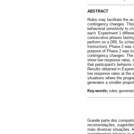
ABSTRACT
Rules may facilitate the a
contingency changes. This 
behavioral sensitivity to 
each. Experiment 1 differe
consecutive phases lasting
perform on a DRL 5s sched
Instruction). Phase 2 was 
purpose of Phase 2 was to d
contingency changes. The E
show low response rates, w
that participant's behavio
Results obtained in Experi
low response rates at the s
situations where the progr
generates a smaller proport
Key-words:
rules governed 
Grande parte dos comporta
recomendações, sugestões, 
mais diversas situações. 
experimentais básicos (e.