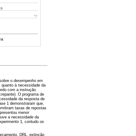
ks
nk
ras sobre o desempenho em
m quanto à necessidade da
ordo com a instrução
screpante). O programa de
ecessidade da resposta de
Fase 1 demonstraram que,
emitiram taxas de repostas
apresentou menor
ouve a necessidade da
xperimento 1, contudo os
orçamento, DRL, extinção