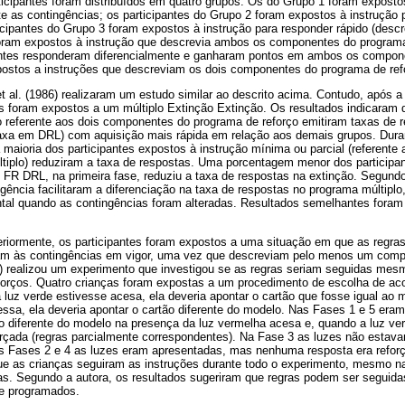
ticipantes foram distribuídos em quatro grupos. Os do Grupo 1 foram exposto
e as contingências; os participantes do Grupo 2 foram expostos à instrução 
icipantes do Grupo 3 foram expostos à instrução para responder rápido (descr
foram expostos à instrução que descrevia ambos os componentes do programa
pantes responderam diferencialmente e ganharam pontos em ambos os compon
stos a instruções que descreviam os dois componentes do programa de refo
 al. (1986) realizaram um estudo similar ao descrito acima. Contudo, após a
s foram expostos a um múltiplo Extinção Extinção. Os resultados indicaram 
o referente aos dois componentes do programa de reforço emitiram taxas de r
taxa em DRL) com aquisição mais rápida em relação aos demais grupos. Duran
 maioria dos participantes expostos à instrução mínima ou parcial (referen
ltiplo) reduziram a taxa de respostas. Uma porcentagem menor dos participa
 FR DRL, na primeira fase, reduziu a taxa de respostas na extinção. Segundo
gência facilitaram a diferenciação na taxa de respostas no programa múltipl
tal quando as contingências foram alteradas. Resultados semelhantes foram 
eriormente, os participantes foram expostos a uma situação em que as regra
iam às contingências em vigor, uma vez que descreviam pelo menos um com
) realizou um experimento que investigou se as regras seriam seguidas mes
reforços. Quatro crianças foram expostas a um procedimento de escolha de ac
 luz verde estivesse acesa, ela deveria apontar o cartão que fosse igual ao
ssa, ela deveria apontar o cartão diferente do modelo. Nas Fases 1 e 5 era
 diferente do modelo na presença da luz vermelha acesa e, quando a luz ve
rçada (regras parcialmente correspondentes). Na Fase 3 as luzes não esta
as Fases 2 e 4 as luzes eram apresentadas, mas nenhuma resposta era reforç
ue as crianças seguiram as instruções durante todo o experimento, mesmo n
s. Segundo a autora, os resultados sugeriram que regras podem ser seguid
te programados.