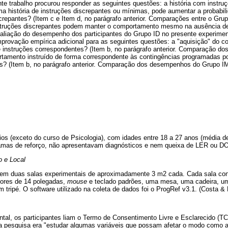
te trabalho procurou responder as seguintes questões: a história com instru
história de instruções discrepantes ou mínimas, pode aumentar a probabili
repantes? (Item c e Item d, no parágrafo anterior. Comparações entre o Grup
struções discrepantes podem manter o comportamento mesmo na ausência de 
Avaliação do desempenho dos participantes do Grupo ID no presente experimen
provação empírica adicional para as seguintes questões: a "aquisição" do
de instruções correspondentes? (Item b, no parágrafo anterior. Comparação 
rtamento instruído de forma correspondente às contingências programadas p
? (Item b, no parágrafo anterior. Comparação dos desempenhos do Grupo IM
rios (exceto do curso de Psicologia), com idades entre 18 a 27 anos (média 
amas de reforço, não apresentavam diagnósticos e nem queixa de LER ou D
o e Local
u em duas salas experimentais de aproximadamente 3 m2 cada. Cada sala co
cores de 14 polegadas,
mouse
e teclado padrões, uma mesa, uma cadeira, um
 tripé. O software utilizado na coleta de dados foi o ProgRef v3.1. (Costa &
al, os participantes liam o Termo de Consentimento Livre e Esclarecido (TC
da pesquisa era "estudar algumas variáveis que possam afetar o modo como