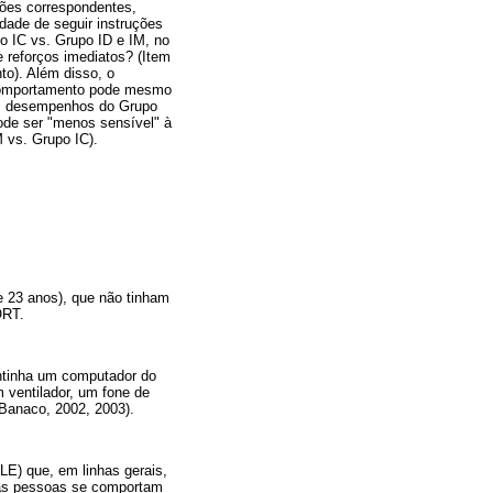
ções correspondentes,
dade de seguir instruções
o IC vs. Grupo ID e IM, no
reforços imediatos? (Item
to). Além disso, o
 comportamento pode mesmo
dos desempenhos do Grupo
ode ser "menos sensível" à
 vs. Grupo IC).
de 23 anos), que não tinham
ORT.
ntinha um computador do
 ventilador, um fone de
 Banaco, 2002, 2003).
LE) que, em linhas gerais,
 as pessoas se comportam