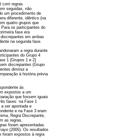
al com regras
rem seguidas, não
ando um procedimento de
a diferente, idêntico (na
s em quatro grupos que
Para os participantes do
rimeira fase era
as discrepantes em ambas
ndente na segunda fase.
bandonaram a regra durante
rticipantes do Grupo 4
ase 1 (Grupos 1 e 2)
ssem discrepantes (Grupo
dentes diminui a
mparação à história prévia
espondente às
ram expostos a um
paração que fossem iguais
rês fases: na Fase 1
 a ser apontada e
pondente e na Fase 3 eram
ínima, Regra Discrepante,
m as regras,
gras foram apresentadas.
mayo (2005). Os resultados
e foram expostos à regra