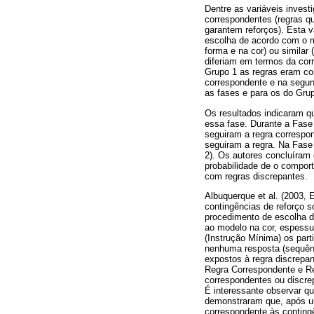
Dentre as variáveis invest
correspondentes (regras q
garantem reforços). Esta v
escolha de acordo com o mo
forma e na cor) ou similar
diferiam em termos da cor
Grupo 1 as regras eram co
correspondente e na segun
as fases e para os do Grup
Os resultados indicaram qu
essa fase. Durante a Fase 
seguiram a regra correspon
seguiram a regra. Na Fase
2). Os autores concluíram 
probabilidade de o compor
com regras discrepantes.
Albuquerque et al. (2003, 
contingências de reforço 
procedimento de escolha d
ao modelo na cor, espessu
(Instrução Mínima) os par
nenhuma resposta (sequênc
expostos à regra discrepan
Regra Correspondente e Re
correspondentes ou discr
É interessante observar q
demonstraram que, após um
correspondente às conting