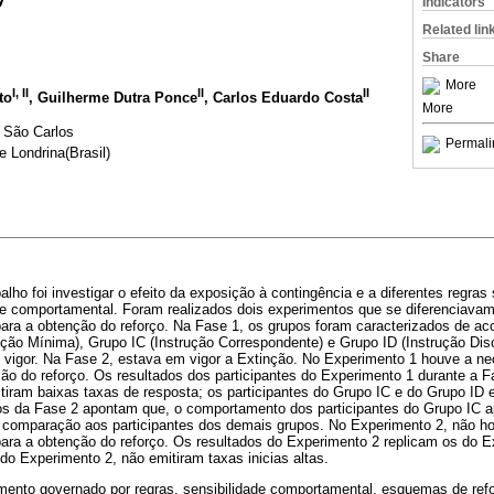
Indicators
Related lin
Share
More
I, II
II
II
to
, Guilherme Dutra Ponce
, Carlos Eduardo Costa
More
 São Carlos
Permali
 Londrina(Brasil)
balho foi investigar o efeito da exposição à contingência e a diferentes reg
de comportamental. Foram realizados dois experimentos que se diferenciava
ra a obtenção do reforço. Na Fase 1, os grupos foram caracterizados de ac
ução Mínima), Grupo IC (Instrução Correspondente) e Grupo ID (Instrução Di
 vigor. Na Fase 2, estava em vigor a Extinção. No Experimento 1 houve a n
o do reforço. Os resultados dos participantes do Experimento 1 durante a 
itiram baixas taxas de resposta; os participantes do Grupo IC e do Grupo ID 
dos da Fase 2 apontam que, o comportamento dos participantes do Grupo IC 
comparação aos participantes dos demais grupos. No Experimento 2, não h
ra a obtenção do reforço. Os resultados do Experimento 2 replicam os do E
 do Experimento 2, não emitiram taxas inicias altas.
ento governado por regras, sensibilidade comportamental, esquemas de ref