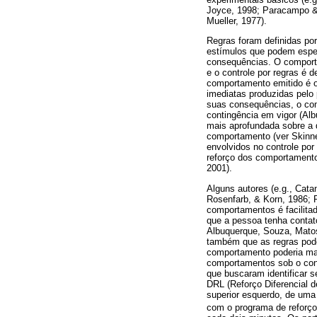
Joyce, 1998; Paracampo & 
Mueller, 1977).
Regras foram definidas por
estímulos que podem espec
consequências. O comport
e o controle por regras é 
comportamento emitido é o
imediatas produzidas pelo
suas consequências, o com
contingência em vigor (Al
mais aprofundada sobre a d
comportamento (ver Skinne
envolvidos no controle por
reforço dos comportamento
2001).
Alguns autores (e.g., Cata
Rosenfarb, & Korn, 1986; 
comportamentos é facilita
que a pessoa tenha contat
Albuquerque, Souza, Matos
também que as regras pode
comportamento poderia mant
comportamentos sob o contr
que buscaram identificar s
DRL (Reforço Diferencial d
superior esquerdo, de uma 
com o programa de reforç