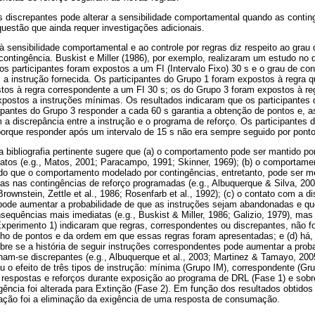
 discrepantes pode alterar a sensibilidade comportamental quando as contin
uestão que ainda requer investigações adicionais.
 à sensibilidade comportamental e ao controle por regras diz respeito ao grau
 contingência. Buskist e Miller (1986), por exemplo, realizaram um estudo no q
os participantes foram expostos a um FI (Intervalo Fixo) 30 s e o grau de c
 a instrução fornecida. Os participantes do Grupo 1 foram expostos à regra 
tos à regra correspondente a um FI 30 s; os do Grupo 3 foram expostos à re
xpostos a instruções mínimas. Os resultados indicaram que os participantes
cipantes do Grupo 3 responder a cada 60 s garantia a obtenção de pontos e,
a discrepância entre a instrução e o programa de reforço. Os participantes
orque responder após um intervalo de 15 s não era sempre seguido por pontos
bibliografia pertinente sugere que (a) o comportamento pode ser mantido p
atos (e.g., Matos, 2001; Paracampo, 1991; Skinner, 1969); (b) o comportamen
do que o comportamento modelado por contingências, entretanto, pode ser me
nas contingências de reforço programadas (e.g., Albuquerque & Silva, 200
rownstein, Zettle et al., 1986; Rosenfarb et al., 1992); (c) o contato com a d
 pode aumentar a probabilidade de que as instruções sejam abandonadas e q
sequências mais imediatas (e.g., Buskist & Miller, 1986; Galizio, 1979), mas
 Experimento 1) indicaram que regras, correspondentes ou discrepantes, não
o de pontos e da ordem em que essas regras foram apresentadas; e (d) há, na
bre se a história de seguir instruções correspondentes pode aumentar a proba
nam-se discrepantes (e.g., Albuquerque et al., 2003; Martinez & Tamayo, 200
ou o efeito de três tipos de instrução: mínima (Grupo IM), correspondente (Gr
e respostas e reforços durante exposição ao programa de DRL (Fase 1) e sob
ência foi alterada para Extinção (Fase 2). Em função dos resultados obtidos 
eração foi a eliminação da exigência de uma resposta de consumação.