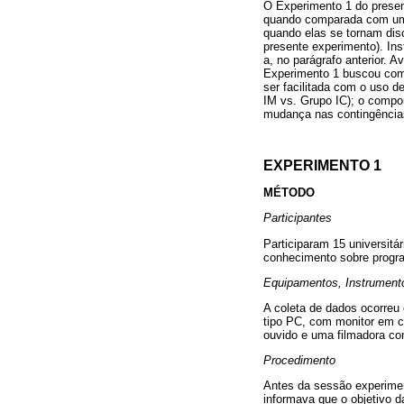
O Experimento 1 do presen
quando comparada com uma 
quando elas se tornam disc
presente experimento). In
a, no parágrafo anterior. 
Experimento 1 buscou com
ser facilitada com o uso 
IM vs. Grupo IC); o compo
mudança nas contingências
EXPERIMENTO 1
MÉTODO
Participantes
Participaram 15 universitá
conhecimento sobre progr
Equipamentos, Instrument
A coleta de dados ocorre
tipo PC, com monitor em 
ouvido e uma filmadora com
Procedimento
Antes da sessão experiment
informava que o objetivo 