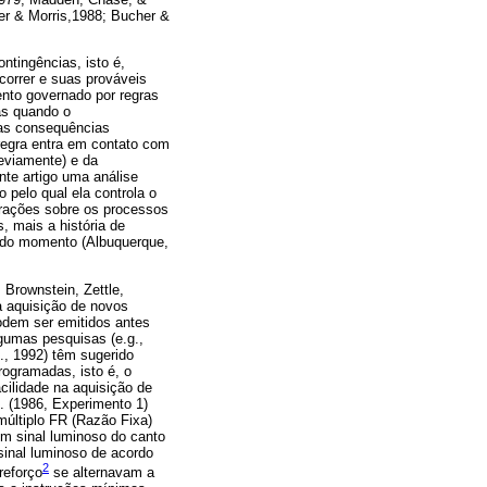
er & Morris,1988; Bucher &
ntingências, isto é,
correr e suas prováveis
nto governado por regras
as quando o
 as consequências
regra entra em contato com
eviamente) e da
te artigo uma análise
 pelo qual ela controla o
erações sobre os processos
, mais a história de
nado momento (Albuquerque,
 Brownstein, Zettle,
a aquisição de novos
odem ser emitidos antes
gumas pesquisas (e.g.,
., 1992) têm sugerido
ogramadas, isto é, o
cilidade na aquisição de
. (1986, Experimento 1)
múltiplo FR (Razão Fixa)
um sinal luminoso do canto
sinal luminoso de acordo
2
reforço
se alternavam a