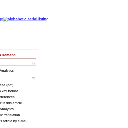
on Demand
Analytics
ese (pdf)
in xml format
references
ite this article
Analytics
c translation
s article by e-mail