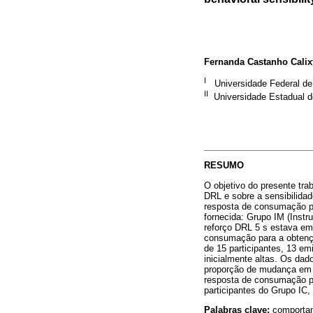
Fernanda Castanho Calix
I
Universidade Federal de
II
Universidade Estadual de
RESUMO
O objetivo do presente tra
DRL e sobre a sensibilida
resposta de consumação pa
fornecida: Grupo IM (Instr
reforço DRL 5 s estava em
consumação para a obtençã
de 15 participantes, 13 em
inicialmente altas. Os da
proporção de mudança em 
resposta de consumação pa
participantes do Grupo IC,
Palabras clave:
comportam