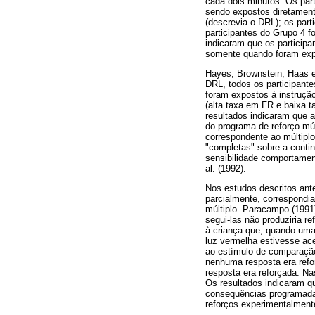
cada dois minutos. Os par
sendo expostos diretament
(descrevia o DRL); os part
participantes do Grupo 4 
indicaram que os partici
somente quando foram expo
Hayes, Brownstein, Haas et
DRL, todos os participante
foram expostos à instruçã
(alta taxa em FR e baixa 
resultados indicaram que a
do programa de reforço mú
correspondente ao múltiplo
"completas" sobre a contin
sensibilidade comportamen
al. (1992).
Nos estudos descritos ant
parcialmente, correspond
múltiplo. Paracampo (1991
segui-las não produziria 
à criança que, quando uma
luz vermelha estivesse ace
ao estímulo de comparação
nenhuma resposta era refo
resposta era reforçada. N
Os resultados indicaram q
consequências programada
reforços experimentalmen