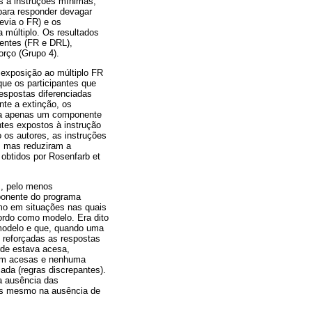
s a instruções mínimas,
para responder devagar
evia o FR) e os
 múltiplo. Os resultados
entes (FR e DRL),
rço (Grupo 4).
 exposição ao múltiplo FR
que os participantes que
espostas diferenciadas
te a extinção, os
te a apenas um componente
ntes expostos à instrução
 os autores, as instruções
o, mas reduziram a
obtidos por Rosenfarb et
s, pelo menos
ponente do programa
mo em situações nas quais
ordo como modelo. Era dito
 modelo e que, quando uma
m reforçadas as respostas
rde estava acesa,
vam acesas e nenhuma
ada (regras discrepantes).
a ausência das
as mesmo na ausência de