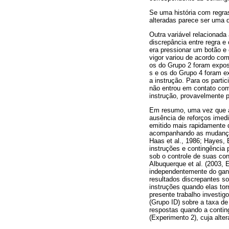
Se uma história com regras
alteradas parece ser uma q
Outra variável relacionada
discrepância entre regra e
era pressionar um botão e 
vigor variou de acordo com
os do Grupo 2 foram expos
s e os do Grupo 4 foram e
a instrução. Para os parti
não entrou em contato com 
instrução, provavelmente p
Em resumo, uma vez que a 
ausência de reforços imedi
emitido mais rapidamente 
acompanhando as mudanças 
Haas et al., 1986; Hayes, B
instruções e contingência
sob o controle de suas con
Albuquerque et al. (2003,
independentemente do ganh
resultados discrepantes so
instruções quando elas tor
presente trabalho investig
(Grupo ID) sobre a taxa d
respostas quando a conting
(Experimento 2), cuja alt