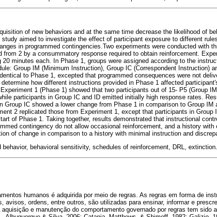
cquisition of new behaviors and at the same time decrease the likelihood of b
study aimed to investigate the effect of participant exposure to different ru
changes in programmed contingencies.Two experiments were conducted with th
d from 2 by a consummatory response required to obtain reinforcement. Expe
 20 minutes each. In Phase 1, groups were assigned according to the instruct
ule: Group IM (Minimum Instruction), Group IC (Correspondent Instruction) a
identical to Phase 1, excepted that programmed consequences were not delive
etermine how different instructions provided in Phase 1 affected participant'
xperiment 1 (Phase 1) showed that two participants out of 15- P5 (Group IM
hile participants in Group IC and ID emitted initially high response rates. R
r in Group IC showed a lower change from Phase 1 in comparison to Group IM
ment 2 replicated those from Experiment 1, except that participants in Group 
tart of Phase 1. Taking together, results demonstrated that instructional cont
ammed contingency do not allow occasional reinforcement, and a history with 
ion of change in comparison to a history with minimal instruction and discrepa
behavior, behavioral sensitivity, schedules of reinforcement, DRL, extinction
mentos humanos é adquirida por meio de regras. As regras em forma de inst
avisos, ordens, entre outros, são utilizadas para ensinar, informar e pres
A aquisição e manutenção do comportamento governado por regras tem sido a
g., Albuquerque & Silva, 2006; Catania, Matthews, & Shimoff, 1982; Galizio,