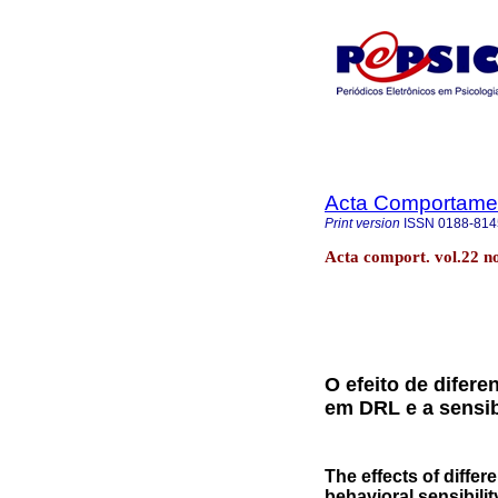
Acta Comportamen
Print version
ISSN
0188-814
Acta comport. vol.22 
O efeito de difer
em DRL e a sensi
The effects of differ
behavioral sensibilit