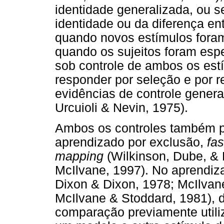
identidade generalizada, ou s
identidade ou da diferença e
quando novos estímulos foram
quando os sujeitos foram esp
sob controle de ambos os est
responder por seleção e por r
evidências de controle general
Urcuioli & Nevin, 1975).
Ambos os controles também p
aprendizado por exclusão,
fa
mapping
(Wilkinson, Dube, & 
McIlvane, 1997). No aprendiza
Dixon & Dixon, 1978; McIlvan
McIlvane & Stoddard, 1981), 
comparação previamente utiliz