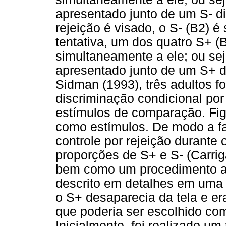
apresentado junto de um S- di
rejeição é visado, o S- (B2) 
tentativa, um dos quatro S+ 
simultaneamente a ele; ou seja
apresentado junto de um S+ d
Sidman (1993), três adultos f
discriminação condicional po
estímulos de comparação. Fig
como estímulos. De modo a fa
controle por rejeição durante o
proporções de S+ e S- (Carrig
bem como um procedimento adi
descrito em detalhes em uma 
o S+ desaparecia da tela e er
que poderia ser escolhido co
Inicialmente, foi realizado u