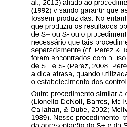
al., 2012) aliado ao procedim
(1992) visando garantir que a
fossem produzidas. No entanto
que produziu os resultados o
de S+ ou S- ou o procedimento
necessário que tais procedime
separadamente (cf. Perez & T
foram encontrados com o uso 
de S+ e S- (Perez, 2008; Pere
a dica atrasa, quando utilizad
o estabelecimento dos contro
Outro procedimento similar à 
(Lionello-DeNolf, Barros, McI
Callahan, & Dube, 2002; McIl
1989). Nesse procedimento, t
da apresentação do S+ e do S