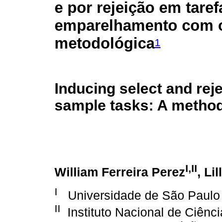
e por rejeição em taref
emparelhamento com o
metodológica
1
Inducing select and reje
sample tasks: A method
I,II
William Ferreira Perez
, Li
I
Universidade de São Paulo
II
Instituto Nacional de Ciênci