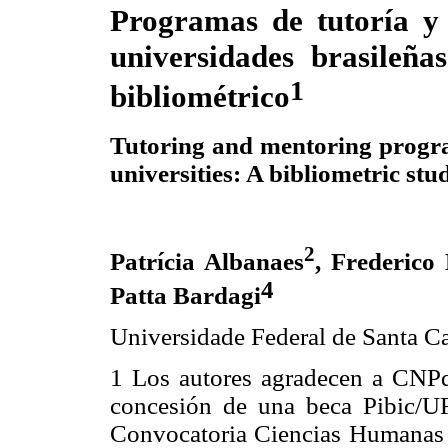
Programas de tutoría y
universidades brasileña
1
bibliométrico
Tutoring and mentoring progra
universities: A bibliometric stu
2
Patrícia Albanaes
, Frederico
4
Patta Bardagi
Universidade Federal de Santa Ca
1
Los autores agradecen a CNPq 
concesión de una beca Pibic/UF
Convocatoria Ciencias Human