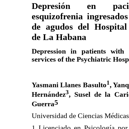
Depresión en paci
esquizofrenia ingresados
de agudos del Hospital 
de La Habana
Depression in patients with 
services of the Psychiatric Hos
1
Yasmani Llanes Basulto
, Yan
3
Hernández
, Susel de la Car
5
Guerra
Universidad de Ciencias Médica
1
Licenciado en Psicología por