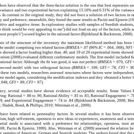
ors have observed that the three-factor solution is the one that best represents und
 variance and two experiential factors explaining 15.16% and 6.31% of the varianc
 In contrast to the original study, they did not force a solution of two factors in 
y and preference; meanwhile, they found the same results as Pacini and Epstein (199
sitive and negative items. In exploratory studies with samples of Swedish students,
o think would be very appealing to me") did not load on any of the factors, while
most people’s") scored higher in the rational factor (Björklund & Backstrom, 2008).
ysis of the structure of the inventory the maximum likelihood method has been 
 the model comprising two related factors (
RMSEA
= .07 (90%
IC
= .064, .068),
NFI
=
ms showed a factor loading higher than .40, and 19 of 20 experiential items showed
trom (2008) evaluated different confirmatory models. The first model included four
rational factor. Although the fit was good, it was not perfect (
RMSEA
= .070,
GFI
=
a second model with two orthogonal factors (
RMSEA
= .109,
GFI
= .78,
CFI
= .9
 these two models, researchers assessed structures where factors were independent,
irst model again, considering the modification indexes and they obtained a better f
 .048,
GFI
= .89,
CFI
= .97).
ency, several studies have shown evidence of acceptable results. Some Values 
owing: Rational = .86 to .90, Rational Ability = .81 to .83, Rational Engagement = .78
 .79, and Experiential Engagement = .74 to .84 (Björklund & Bäckstrom, 2008; Hod
; Sladek, Bond, & Phillips, 2010; Witteman et al., 2009).
have been related to personality factors. In several studies it has been observ
ism, high self-esteem, openness to new ideas or experiences, awareness and a sens
ntial mode is associated with a preference for relationships, openness, trust 
8; Pacini & Epstein, 1999). Also, Witteman et al. (2009) assessed the relation 
ng samples of American, German and Spanish students. The authors found that the 