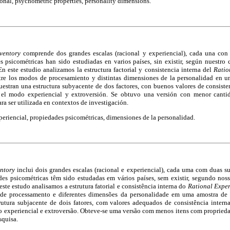
ional, psychometric properties, personality dimensions.
ventory
comprende dos grandes escalas (racional y experiencial), cada una con 
s psicométricas han sido estudiadas en varios países, sin existir, según nuestro
 este estudio analizamos la estructura factorial y consistencia interna del
Ratio
tre los modos de procesamiento y distintas dimensiones de la personalidad en un
estran una estructura subyacente de dos factores, con buenos valores de consiste
e el modo experiencial y extroversión. Se obtuvo una versión con menor cant
ra ser utilizada en contextos de investigación.
periencial, propiedades psicométricas, dimensiones de la personalidad.
entory
inclui dois grandes escalas (racional e experiencial), cada uma com duas su
ades psicométricas têm sido estudadas em vários países, sem existir, segundo no
ste estudo analisamos a estrutura fatorial e consistência interna do
Rational Exper
 de processamento e diferentes dimensões da personalidade em uma amostra de 
utura subjacente de dois fatores, com valores adequados de consistência inter
do experiencial e extroversão. Obteve-se uma versão com menos itens com propried
squisa.