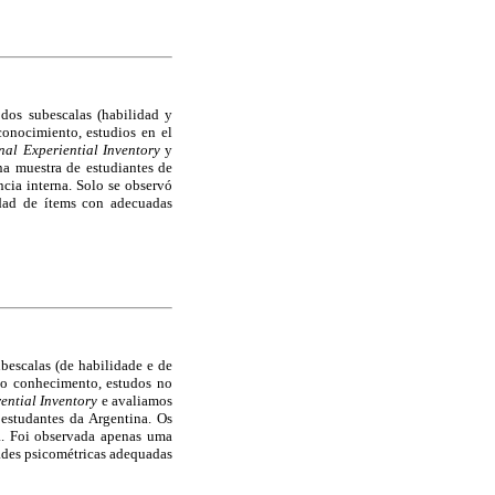
dos subescalas (habilidad y
 conocimiento, estudios en el
nal Experiential Inventory
y
a muestra de estudiantes­ de
ncia interna. Solo se observó
idad de ítems con adecuadas
bescalas (de habilidade e de
sso conhecimento, estudos no
ential Inventory
e avaliamos
estudantes da Argentina. Os
na. Foi observada apenas uma
ades psicométricas adequadas