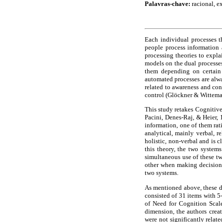
Palavras-chave:
racional, e
Each individual processes 
people process information 
processing theories to expla
models on the dual processes
them depending on certain 
automated processes are alway
related to awareness and con
control (Glöckner & Wittema
This study retakes Cognitive
Pacini, Denes-Raj, & Heier, 
information, one of them rati
analytical, mainly verbal, r
holistic, non-verbal and is c
this theory, the two systems
simultaneous use of these t
other when making decisions.
two systems.
As mentioned above, these di
consisted of 31 items with 5
of Need for Cognition Scale
dimension, the authors creat
were not significantly relat