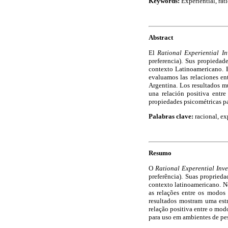
Keywords:
Experiential, rat
Abstract
El
Rational Experiential In
preferencia). Sus propiedade
contexto Latinoamericano. En
evaluamos las relaciones en
Argentina. Los resultados mu
una relación positiva entr
propiedades psicométricas pa
Palabras clave:
racional, ex
Resumo
O
Rational Experential Inv
preferência). Suas propried
contexto latinoamericano. Ne
as relações entre os modos
resultados mostram uma estr
relação positiva entre o mo
para uso em ambientes de pe