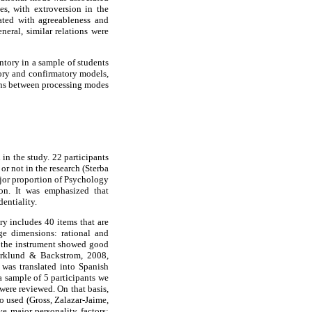
s, with extroversion in the
ated with agreeableness and
eral, similar relations were
ntory in a sample of students
tory and confirmatory models,
tions between processing modes
n the study. 22 participants
r not in the research (Sterba
ajor proportion of Psychology
ion. It was emphasized that
entiality.
y includes 40 items that are
rge dimensions: rational and
n, the instrument showed good
jörklund & Backstrom, 2008,
 was translated into Spanish
a sample of 5 participants we
were reviewed. On that basis,
o used (Gross, Zalazar-Jaime,
e major personality factors: