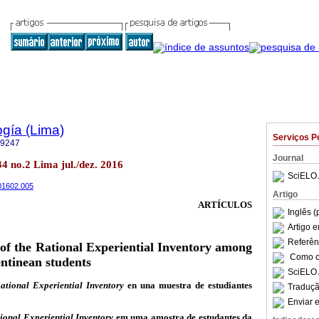
ogía (Lima)
Serviços P
-9247
Journal
34 no.2 Lima jul./dez. 2016
SciELO 
201602.005
Artigo
ARTÍCULOS
Inglês (
Artigo 
Referên
of the Rational Experiential Inventory among
Como ci
ntinean students
SciELO 
ational Experiential Inventory
en una muestra de estudiantes
Traduçã
Enviar e
ional Experiential Inventory
em uma amostra de estudantes da