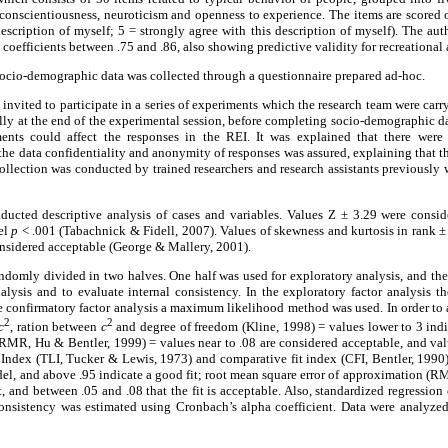
 conscientiousness, neuroticism and openness to experience. The items are scored o
escription of myself; 5 = strongly agree with this description of myself). The auth
coefficients between .75 and .86, also showing predictive validity for recreational a
socio-demographic data was collected through a questionnaire prepared ad-hoc.
 invited to participate in a series of experiments which the research team were car
lly at the end of the experimental session, before completing socio-demographic da
ents could affect the responses in the REI. It was explained that there were
 the data confidentiality and anonymity of responses was assured, explaining that t
collection was conducted by trained researchers and research assistants previousl
nducted descriptive analysis of cases and variables. Values Z ± 3.29 were consid
vel
p
< .001 (Tabachnick & Fidell, 2007). Values of skewness and kurtosis in rank ±
onsidered acceptable (George & Mallery, 2001).
domly divided in two halves. One half was used for exploratory analysis, and the
alysis and to evaluate internal consistency. In the exploratory factor analysis 
confirmatory factor analysis a maximum likelihood method was used. In order to a
2
2
c
, ration between
c
and degree of freedom (Kline, 1998) = values lower to 3 indi
RMR, Hu & Bentler, 1999) = values near to .08 are considered acceptable, and val
 Index (TLI, Tucker & Lewis, 1973) and comparative fit index (CFI, Bentler, 1990)
del, and above .95 indicate a good fit; root mean square error of approximation (R
, and between .05 and .08 that the fit is acceptable. Also, standardized regression 
consistency was estimated using Cronbach’s alpha coefficient. Data were analyzed 