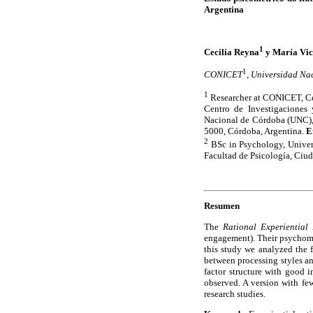
Argentina
1
Cecilia Reyna
y María Vic
1
CONICET
, Universidad Na
1
Researcher at CONICET, Cen
Centro de Investigaciones 
Nacional de Córdoba (UNC),
5000, Córdoba, Argentina.
E
2
BSc in Psychology, Univer
Facultad de Psicología, Ciud
Resumen
The
Rational Experiential 
engagement). Their psychomet
this study we analyzed the f
between processing styles an
factor structure with good i
observed. A version with few
research studies.