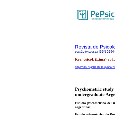
Revista de Psicol
versão impressa
ISSN
0254
Rev. psicol. (Lima) vol.
https://doi.org/10.18800/psico.
Psychometric study 
undergraduate Arge
Estudio psicométrico del
R
argentinos
Estudo psicométrico do
Rat