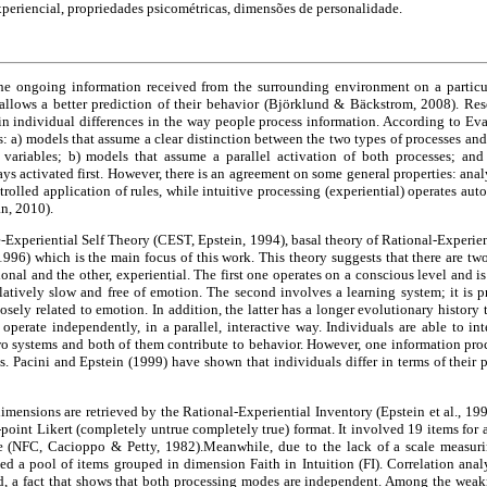
xperiencial, propriedades psicométricas, dimensões de personalidade.
the ongoing information received from the surrounding environment on a partic
allows a better prediction of their behavior (Björklund & Bäckstrom, 2008). Res
in individual differences in the way people process information. According to Evan
: a) models that assume a clear distinction between the two types of processes and 
variables; b) models that assume a parallel activation of both processes; and
s activated first. However, there is an agreement on some general properties: analy
trolled application of rules, while intuitive processing (experiential) operates aut
n, 2010).
-Experiential Self Theory (CEST, Epstein, 1994), basal theory of Rational-Experien
1996) which is the main focus of this work. This theory suggests that there are two
onal and the other, experiential. The first one operates on a conscious level and is
elatively slow and free of emotion. The second involves a learning system; it is p
losely related to emotion. In addition, the latter has a longer evolutionary history
 operate independently, in a parallel, interactive way. Individuals are able to in
wo systems and both of them contribute to behavior. However, one information pro
 Pacini and Epstein (1999) have shown that individuals differ in terms of their pr
mensions are retrieved by the Rational-Experiential Inventory (Epstein et al., 199
-point Likert (completely untrue completely true) format. It involved 19 items for 
 (NFC, Cacioppo & Petty, 1982).Meanwhile, due to the lack of a scale measurin
ed a pool of items grouped in dimension Faith in Intuition (FI). Correlation analy
ed, a fact that shows that both processing modes are independent. Among the weakn