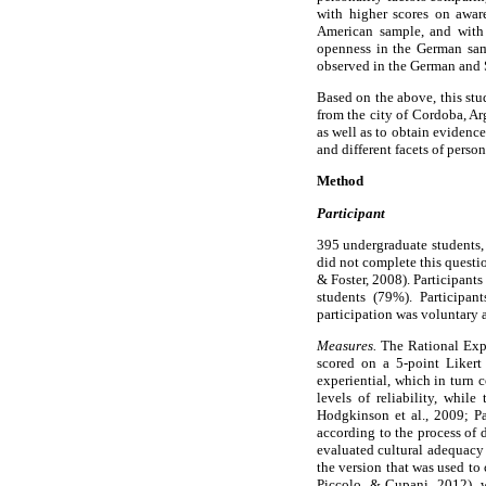
with higher scores on awar
American sample, and with 
openness in the German samp
observed in the German and 
Based on the above, this stu
from the city of Cordoba, Ar
as well as to obtain evidence
and different facets of person
Method
Participant
395 undergraduate students,
did not complete this questi
& Foster, 2008). Participant
students (79%). Participan
participation was voluntary 
Measures.
The Rational Expe
scored on a 5-point Likert 
experiential, which in turn 
levels of reliability, whi
Hodgkinson et al., 2009; Pa
according to the process of 
evaluated cultural adequacy 
the version that was used to
Piccolo, & Cupani, 2012), w