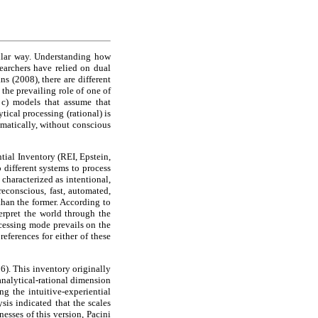
ular way. Understanding how
earchers have relied on dual
s (2008), there are different
the prevailing role of one of
 c) models that assume that
tical processing (rational) is
omatically, without conscious
tial Inventory (REI, Epstein,
 different systems to process
 characterized as intentional,
reconscious, fast, automated,
 than the former. According to
terpret the world through the
cessing mode prevails on the
eferences for either of these
6). This inventory originally
analytical-rational dimension
g the intuitive-experiential
sis indicated that the scales
esses of this version, Pacini