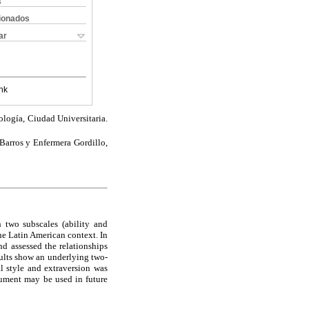
s
cionados
ar
nk
ología, Ciudad Universitaria.
arros y Enfermera Gordillo,
h two subscales (ability and
he Latin American context. In
nd assessed the relationships
sults show an underlying two-
al style and extraversion was
trument may be used in future