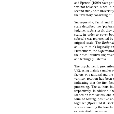
and Epstein (1999) have point
was not balanced, since 14 o
second study with university
the inventory consisting of 1
Subsequently, Pacini and Ep
scale described the "preferen
judgments. As a result, they 
scale, in order to cover bo
subscale was represented by
original scale. The
Rationa
ability to think logically a
Furthermore, the
Experientia
their own intuitive impressi
and feelings (10 items).
The psychometric properties 
UK), using mainly samples of
factors, one rational and the
varimax rotation has been u
indicating that the first fa
processing. The authors fo
respectively. In addition, t
loaded on two factors, one b
form of writing, positive a
together (Björklund & Back
when examining the four-fact
experiential dimensions.