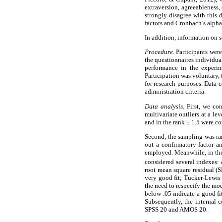
extraversion, agreeableness,
strongly disagree with this d
factors and Cronbach’s alpha 
In addition, information on 
Procedure.
Participants were
the questionnaires individua
performance in the experim
Participation was voluntary,
for research purposes. Data 
administration criteria.
Data analysis
. First, we co
multivariate outliers at a le
and in the rank ± 1.5 were c
Second, the sampling was ran
out a confirmatory factor an
employed. Meanwhile, in the 
considered several indexes:
root mean square residual (S
very good fit; Tucker-Lewis
the need to respecify the mo
below .05 indicate a good fit
Subsequently, the internal 
SPSS 20 and AMOS 20.