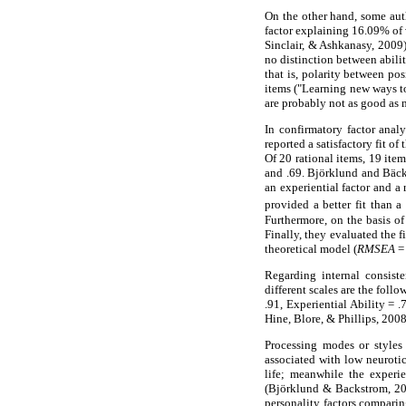
On the other hand, some auth
factor explaining 16.09% of
Sinclair, & Ashkanasy, 2009).
no distinction between abilit
that is, polarity between po
items ("Learning new ways t
are probably not as good as 
In confirmatory factor anal
reported a satisfactory fit of
Of 20 rational items, 19 ite
and .69. Björklund and Bäcks
an experiential factor and a 
provided a better fit than 
Furthermore, on the basis of
Finally, they evaluated the f
theoretical model (
RMSEA
=
Regarding internal consist
different scales are the foll
.91, Experiential Ability =
Hine, Blore, & Phillips, 2008
Processing modes or styles 
associated with low neurotic
life; meanwhile the experie
(Björklund & Backstrom, 200
personality factors compari