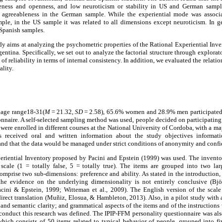
eness and openness, and low neuroticism or stability in US and German sample
agreeableness in the German sample. While the experiential mode was associ
le, in the US sample it was related to all dimensions except neuroticism. In gen
Spanish samples.
dy aims at analyzing the psychometric properties of the Rational Experiential Inve
gentina. Specifically, we set out to analyze the factorial structure through explora
 of reliability in terms of internal consistency. In addition, we evaluated the rela
ality.
 age range18-31(
M
= 21.32,
SD
= 2.58), 65.6% women and 28.9% men participated i
onnaire. A self-selected sampling method was used, people decided on participating o
s were enrolled in different courses at the National University of Cordoba, with a m
ts received oral and written information about the study objectives informat
and that the data would be managed under strict conditions of anonymity and confid
riential Inventory proposed by Pacini and Epstein (1999) was used. The inventor
scale (1 = totally false, 5 = totally true). The items are grouped into two la
comprise two sub-dimensions: preference and ability. As stated in the introductio
le the evidence on the underlying dimensionality is not entirely conclusive (B
cini & Epstein, 1999; Witteman et al., 2009). The English version of the scale
direct translation (Muñiz, Elosua, & Hambleton, 2013). Also, in a pilot study with 
and semantic clarity; and grammatical aspects of the items and of the instructions 
 conduct this research was defined. The IPIP-FFM personality questionnaire was als
hich consists of 50 items related to typical behavior of people, grouped into fiv