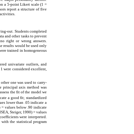
n a 5-point Likert scale (1 =
ors report a structure of five
ctivities.
rying-out. Students completed
ta and other tasks to prevent
 no right or wrong answers.
he results would be used only
y were trained in homogeneous
ered univariate outliers, and
 1 were considered excellent,
 other one was used to carry-
the principal axis method was
ssess the fit of the model we
cate a good fit; standardized
ues lower than .05 indicate a
 = values below .90 indicate
MSEA, Steiger, 1990) = values
coefficients were interpreted.
with the statistical program