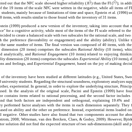
ed out that the NFC scale showed higher reliability (.87) than the FI (77); in addi
f the 19 items of the scale NFC were written in the negative, while all items of FI 
 students, mainly because of limitations of time and space, Epstein et al. (1996) u
0 items, with results similar to those found with the inventory of 31 items.
stein (1999) produced a new version of the inventory, taking into account that 
ce" for a cognitive activity, while most of the items of the FI scale referred to the 
decided to create a balanced scale with two subscales for the rational scale, and two 
th the preference (favorability or engagement) and the ability (ability). Unlike 
 the same number of items. The final version was composed of 40 items, with the
l
dimension (20 items) comprises the subscales
Rational Ability
(10 items), whic
nd analytically, and
Rational Engagement
(10 items) related to enjoying thinking
lity
dimension (20 items) comprises the subscales
Experiential Ability
(10 items), d
ons and feelings, and
Experiential Engagement
, based on the joy of making decis
of the inventory have been studied at different latitudes (e.g., United States, Swe
 university students. Regarding the structural soundness, exploratory analyzes su
 other, experiential. In general, in order to explore the underlying structure, Prin
sed. In the analysis of the original scale, Pacini and Epstein (1999) have fou
ctor contains items related to rational processing, and the second factor includes 
und that both factors are independent and orthogonal, explaining 19.4% and 
hey performed factor analyses with the items in each dimension separately. They 
ased on ability and the other on preference. Instead, experiential items loaded on t
nd negative. Other studies have also found that two components account for abo
strom, 2008; Witteman, van den Bercken, Claes, & Godoy, 2009). However, Björ
or solution did not find the expected structure of two sub-dimensions (skill and pr