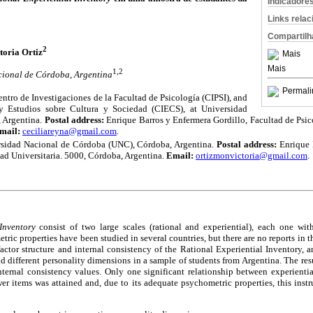
Indicadore
Links rela
Compartilh
2
toria Ortiz
Mais
Mais
1,2
cional de Córdoba, Argentina
Permali
tro de Investigaciones de la Facultad de Psicología (CIPSI), and
y Estudios sobre Cultura y Sociedad (CIECS), at Universidad
 Argentina.
Postal address:
Enrique Barros y Enfermera Gordillo, Facultad de Psic
mail:
ceciliareyna@gmail.com
.
sidad Nacional de Córdoba (UNC), Córdoba, Argentina.
Postal address:
Enrique B
ad Universitaria. 5000, Córdoba, Argentina.
Email:
ortizmonvictoria@gmail.com
.
Inventory
consist of two large scales (rational and experiential), each one wit
ric properties have been studied in several countries, but there are no reports in t
actor structure and internal consistency of the Rational Experiential Inventory, a
d different personality dimensions in a sample of students from Argentina. The re
nternal consistency values. Only one significant relationship between experienti
er items was attained and, due to its adequate psychometric properties, this ins