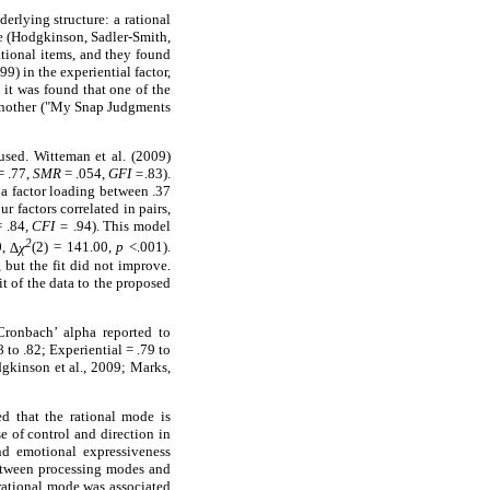
erlying structure: a rational
e (Hodgkinson, Sadler-Smith,
rational items, and they found
9) in the experiential factor,
 it was found that one of the
 another ("My Snap Judgments
used. Witteman et al. (2009)
 .77,
SMR
= .054,
GFI =
.83).
 a factor loading between .37
 factors correlated in pairs,
 .84,
CFI =
.94). This model
2
0,
∆χ
(2) = 141.00,
p
<.001).
 but the fit did not improve.
it of the data to the proposed
Cronbach’ alpha reported to
 to .82; Experiential = .79 to
gkinson et al., 2009; Marks,
ed that the rational mode is
e of control and direction in
and emotional expressiveness
between processing modes and
rational mode was associated