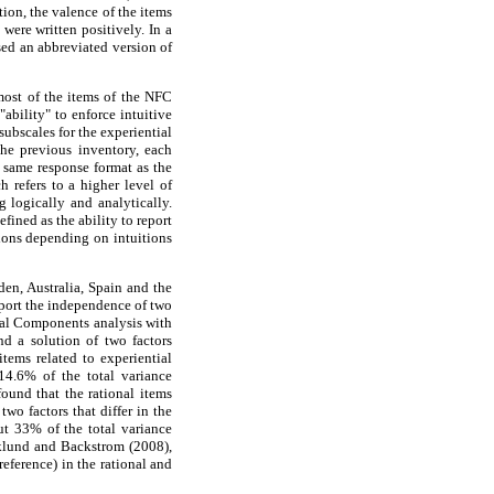
tion, the valence of the items
were written positively. In a
sed an abbreviated version of
most of the items of the NFC
"ability" to enforce intuitive
subscales for the experiential
the previous inventory, each
 same response format as the
h refers to a higher level of
 logically and analytically.
efined as the ability to report
ions depending on intuitions
den, Australia, Spain and the
pport the independence of two
cipal Components analysis with
nd a solution of two factors
items related to experiential
14.6% of the total variance
found that the rational items
wo factors that differ in the
ut 33% of the total variance
klund and Backstrom (2008),
eference) in the rational and