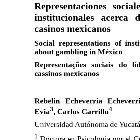
Representaciones social
institucionales acerca 
casinos mexicanos
Social representations of insti
about gambling in México
Representações sociais do lí
cassinos mexicanos
Rebelín Echeverría Echeverr
3
4
Evia
, Carlos Carrillo
Universidad Autónoma de Yucat
1
Doctora en Psicología por el Ce