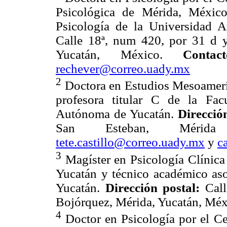
Psicológica de Mérida, México
Psicología de la Universidad
Calle 18ª, num 420, por 31 d
Yucatán, México.
Contact
rechever@correo.uady.mx
2
Doctora en Estudios Mesoameri
profesora titular C de la Fac
Autónoma de Yucatán.
Dirección
San Esteban, Mérid
tete.castillo@correo.uady.mx
y
c
3
Magíster en Psicología Clínica
Yucatán y técnico académico as
Yucatán.
Dirección postal:
Call
Bojórquez, Mérida, Yucatán, Mé
4
Doctor en Psicología por el Ce