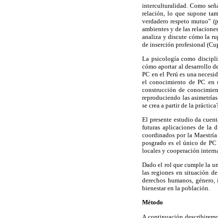
interculturalidad. Como seña
relación, lo que supone tam
verdadero respeto mutuo" (p
ambientes y de las relacione
analiza y discute cómo la ru
de inserción profesional (C
La psicología como discipli
cómo aportar al desarrollo de
PC en el Perú es una neces
el conocimiento de PC en 
construcción de conocimient
reproduciendo las asimetrías
se crea a partir de la práctica
El presente estudio da cuent
futuras aplicaciones de la 
coordinados por la Maestría
posgrado es el único de PC 
locales y cooperación inter
Dado el rol que cumple la un
las regiones en situación d
derechos humanos, género, i
bienestar en la población.
Método
A continuación describiremo