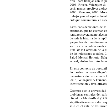
nivel para trabajar con la
2006; Rivera, Velázquez & M
están menos proclives a ofrec
2004; Montero, 2006; Morale
trabajo para el equipo local
enfoque comunitario, en espe
Estas consideraciones de la
excluidas, que no cuentan co
regiones severamente afecta
de toda la historia de la re
ya que las víctimas fueron e
sectores de la población de e
Final de la Comisión de la V
de las relaciones sociales.
Salud Mental Honorio Delga
sexual, violencia contra la m
En este contexto de posconfl
las cuales incluyen diagnó
reconstrucción de memoria hi
2015; Velázquez & Fernández,
identificación y revalorizaci
Creemos que la universidad t
problemas centrales del paí
citando a Martín-Baró (198
significativamente a dar res
solo en el aula de las univ