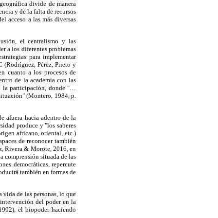
y geográfica divide de manera
cia y de la falta de recursos
el acceso a las más diversas
usión, el centralismo y las
er a los diferentes problemas
strategias para implementar
 (Rodríguez, Pérez, Prieto y
 en cuanto a los procesos de
entro de la academia con las
n la participación, donde "…
situación" (Montero, 1984, p.
e afuera hacia adentro de la
rsidad produce y "los saberes
igen africano, oriental, etc.)
capaces de reconocer también
ez, Rivera & Morote, 2016, en
na comprensión situada de las
ones democráticas, repercute
roducirá también en formas de
a vida de las personas, lo que
 intervención del poder en la
(1992), el biopoder haciendo