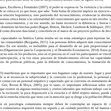
uez, Escribens y Fernández (2007), el poder se expresa en "la violencia y la colo
de se coloca el yo que tiene, que sabe. Toda forma de relación implica un ejercicio 
a relación hegemónica, sino partiendo del reconocimiento, evidenciar la alteridad
stura crítica frente a la colonialidad del conocimiento que opera en tres niveles: sa
sus conocimientos, y en ese sentido, no basta reconocer la diferencia y buscar v
 a disminuir las brechas poder (Kagan, Burton, Duckett, Lawthom & Siddiquee, 2011
dad como discurso funcional y concebirla en el marco de un proyecto político de de
 capacidades en América Latina resulta ser un tema estratégico para repensar las
 de las comunidades (Reygadas, 2011). Las personas deben adquirir más conocimient
ades. En ese sentido, es ineludible para el desarrollo de un país proporcionar
des (Organización para la Cooperación y el Desarrollo Económicos, 2014). Estos pr
r no solo en los productos, sino en el proceso en el cual los participantes se vinc
articipación; a la vez estos procesos de fortalecimiento elevan las capacidad
ón de políticas públicas, para la difusión de conocimientos, la formación de
05) manifiestan que es importante que nos hagamos cargo de nuestro lugar y posic
le si se reconocen la subjetividad y la conexión con lo profesional, lo personal 
e contar con un personal empático y capacitado que se convierta en instrumento de
z Gen, Rivera & Moya, 2005); por lo tanto, es importante reflexionar sobre có
ue existen en algunas instituciones y centros laborales que realizan trabajo con 
 la exclusión, la poca disposición a la escucha o el débil respeto mutuo, puede 
da la estrecha relación que tiene con la atención que se dirige a la población (Mor
ón en psicología comunitaria siempre deben de contemplar un espacio de c
ores comunitarios requieren tener un soporte y un cuidado periódico de tal manera