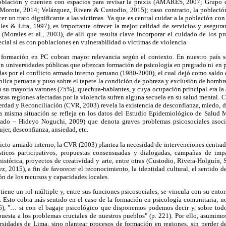
 población y cuenten con espacios para revisar la praxis (AMARES, 2007; Grupo 
orote, 2014; Velázquez, Rivera & Custodio, 2015); caso contrario, la población 
er un trato dignificante a las víctimas. Ya que es central cuidar a la población con
s & Lira, 1997), es importante ofrecer la mejor calidad de servicios y asegura
 (Morales et al., 2003), de allí que resulta clave incorporar el cuidado de los p
cial si es con poblaciones en vulnerabilidad o víctimas de violencia.
 formación en PC cobran mayor relevancia según el contexto. En nuestro país s
n universidades públicas que ofrezcan formación de psicología en pregrado ni en p
das por el conflicto armado interno peruano (1980-2000), el cual dejó como saldo
pública peruana y puso sobre el tapete la condición de pobreza y exclusión de hombre
n su mayoría varones (75%), quechua-hablantes, y cuya ocupación principal era la
stas regiones afectadas por la violencia sufren alguna secuela en su salud mental. C
erdad y Reconciliación (CVR, 2003) revela la existencia de desconfianza, miedo, d
 La misma situación se refleja en los datos del Estudio Epidemiológico de Salud M
do – Hideyo Noguchi, 2009) que denota graves problemas psicosociales asociad
ujer, desconfianza, ansiedad, etc.
icto armado interno, la CVR (2003) plantea la necesidad de intervenciones centra
sticos participativos, propuestas consensuadas y dialogadas, campañas de impa
stórica, proyectos de creatividad y arte, entre otras (Custodio, Rivera-Holguín,
 2015), a fin de favorecer el reconocimiento, la identidad cultural, el sentido d
ón de los recursos y capacidades locales.
iene un rol múltiple y, entre sus funciones psicosociales, se vincula con su entor
s. Esto cobra más sentido en el caso de la formación en psicología comunitaria; n
6), "… si con el bagaje psicológico que disponemos podemos decir y, sobre todo
puesta a los problemas cruciales de nuestros pueblos" (p. 221). Por ello, asumim
ersidades de Lima, sino plantear procesos de formación en regiones, sin perder de