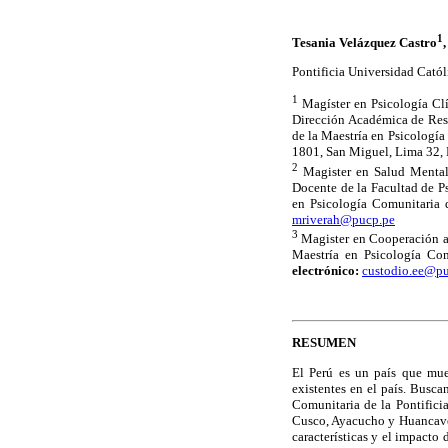
1
Tesania Velázquez Castro
Pontificia Universidad Catól
1
Magíster en Psicología Clí
Dirección Académica de Res
de la Maestría en Psicologí
1801, San Miguel, Lima 32, 
2
Magister en Salud Mental 
Docente de la Facultad de P
en Psicología Comunitaria
mriverah@pucp.pe
3
Magister en Cooperación al
Maestría en Psicología Co
electrónico:
custodio.ee@p
RESUMEN
El Perú es un país que mue
existentes en el país. Busc
Comunitaria de la Pontifici
Cusco, Ayacucho y Huancaveli
características y el impacto