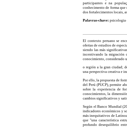
participantes e na popula
conhecimento de forma que n
dos fortalecimentos locais, 
Palavras-chave:
psicologia 
El contexto peruano se enc
ofertas de estudios de especi
siendo las más significativa
incentivando la migración d
conocimiento, considerado u
o región a la gran ciudad; d
una perspectiva creativa e i
Por ello, la propuesta de fo
del Perú (PUCP), permite abo
sobre la experiencia de fo
conocimientos, la dimensión
cambios significativos y sati
Según el Banco Mundial (201
indicadores económicos y so
más inequitativos de Latino
que "una característica est
profundo desequilibrio ent