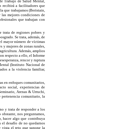
de Trabajo de Salud Mental,
recibirá a facilitadores que
 la que trabajamos (Beristain,
r las mejores condiciones de
rofesionales que trabajan con
e trata de regiones pobres y
osgrado. Se trata, además, de
 el mayor número de víctimas
s y mujeres de zonas rurales,
 agricultura. Además, amplios
on respecto a ello, el Informe
esesperanza, rencor y ruptura
ental (Instituto Nacional de
os a la violencia familiar,
das en enfoques comunitarios,
cto social, experiencias de
 Seminario, Arenas & Urruchi,
e pertenencia comunitario, la
no y trata de responder a los
o obstante, nos preguntamos,
, hacer algo que contribuya
os el desafío de no quedarnos
 vista el reto que supone la