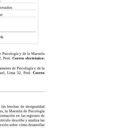
s
cionados
ar
nk
 Psicología y de la Maestría
2, Perú.
Correo electrónico:
amento de Psicología y de la
uel, Lima 32, Perú.
Correo
 las brechas de desigualdad
s, la Maestría de Psicología
formación en las regiones de
tículo describe y analiza las
lexión sobre cómo desarrollar