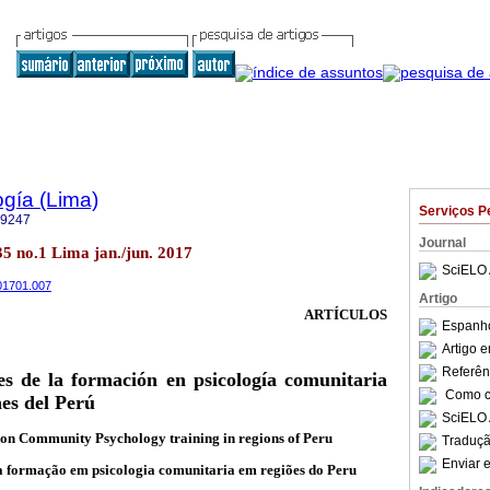
ogía (Lima)
Serviços P
-9247
Journal
.35 no.1 Lima jan./jun. 2017
SciELO 
201701.007
Artigo
ARTÍCULOS
Espanho
Artigo 
Referên
es de la formación en psicología comunitaria
Como ci
es del Perú
SciELO 
 on Community Psychology training in regions of Peru
Traduçã
Enviar e
da formação em psicologia comunitaria em regiões do Peru