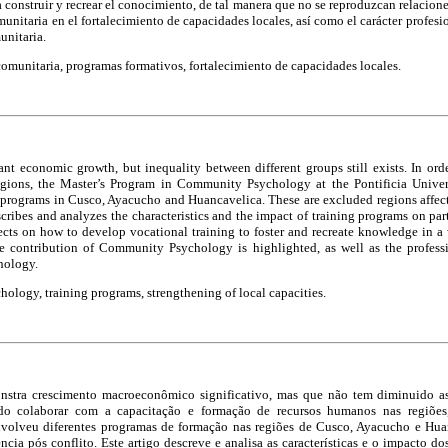
a construir y recrear el conocimiento, de tal manera que no se reproduzcan relacio
munitaria en el fortalecimiento de capacidades locales, así como el carácter profesio
unitaria.
omunitaria, programas formativos, fortalecimiento de capacidades locales.
nt economic growth, but inequality between different groups still exists. In ord
regions, the Master’s Program in Community Psychology at the Pontificia Univer
g programs in Cusco, Ayacucho and Huancavelica. These are excluded regions affect
escribes and analyzes the characteristics and the impact of training programs on pa
flects on how to develop vocational training to foster and recreate knowledge in 
e contribution of Community Psychology is highlighted, as well as the professi
hology.
logy, training programs, strengthening of local capacities.
stra crescimento macroeconômico significativo, mas que não tem diminuido as
ndo colaborar com a capacitação e formação de recursos humanos nas regiões
olveu diferentes programas de formação nas regiões de Cusco, Ayacucho e Huan
ncia pós conflito. Este artigo descreve e analisa as características e o impacto 