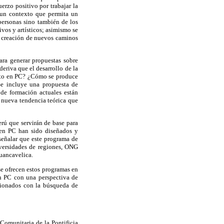
erzo positivo por trabajar la
n un contexto que permita un
personas sino también de los
vos y artísticos; asimismo se
la creación de nuevos caminos
ara generar propuestas sobre
deriva que el desarrollo de la
nto en PC? ¿Cómo se produce
e incluye una propuesta de
 de formación actuales están
a nueva tendencia teórica que
erú que servirán de base para
n en PC han sido diseñados y
señalar que este programa de
iversidades de regiones, ONG
uancavelica.
se ofrecen estos programas en
en PC con una perspectiva de
acionados con la búsqueda de
Comunitaria de la Pontificia