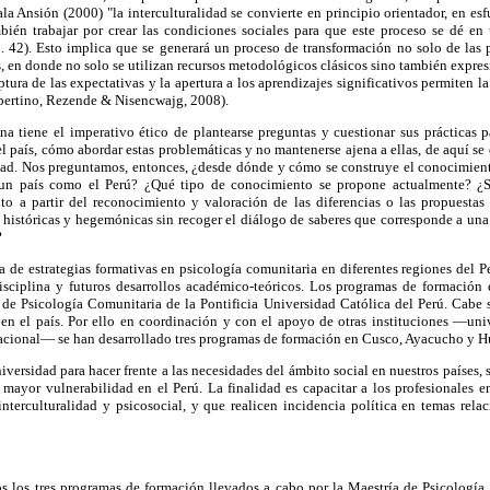
la Ansión (2000) "la interculturalidad se convierte en principio orientador, en esfu
bién trabajar por crear las condiciones sociales para que este proceso se dé e
. 42). Esto implica que se generará un proceso de transformación no solo de las 
s, en donde no solo se utilizan recursos metodológicos clásicos sino también expresi
ptura de las expectativas y la apertura a los aprendizajes significativos permiten 
upertino, Rezende & Nisencwajg, 2008).
na tiene el imperativo ético de plantearse preguntas y cuestionar sus prácticas p
l país, cómo abordar estas problemáticas y no mantenerse ajena a ellas, de aquí se 
idad. Nos preguntamos, entonces, ¿desde dónde y cómo se construye el conocimie
un país como el Perú? ¿Qué tipo de conocimiento se propone actualmente? ¿S
o a partir del reconocimiento y valoración de las diferencias o las propuestas
 históricas y hegemónicas sin recoger el diálogo de saberes que corresponde a un
?
a de estrategias formativas en psicología comunitaria en diferentes regiones del P
disciplina y futuros desarrollos académico-teóricos. Los programas de formació
 de Psicología Comunitaria de la Pontificia Universidad Católica del Perú. Cabe 
en el país. Por ello en coordinación y con el apoyo de otras instituciones —un
nacional— se han desarrollado tres programas de formación en Cusco, Ayacucho y H
iversidad para hacer frente a las necesidades del ámbito social en nuestros países, 
e mayor vulnerabilidad en el Perú. La finalidad es capacitar a los profesionales 
nterculturalidad y psicosocial, y que realicen incidencia política en temas rel
s los tres programas de formación llevados a cabo por la Maestría de Psicología 