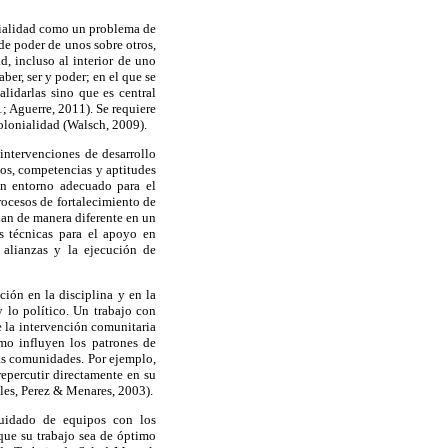
nialidad como un problema de
de poder de unos sobre otros,
, incluso al interior de uno
ber, ser y poder; en el que se
alidarlas sino que es central
; Aguerre, 2011). Se requiere
colonialidad (Walsch, 2009).
 intervenciones de desarrollo
os, competencias y aptitudes
 un entorno adecuado para el
ocesos de fortalecimiento de
ulan de manera diferente en un
es técnicas para el apoyo en
 alianzas y la ejecución de
ión en la disciplina y en la
y lo político. Un trabajo con
 la intervención comunitaria
mo influyen los patrones de
las comunidades. Por ejemplo,
repercutir directamente en su
ales, Perez & Menares, 2003).
uidado de equipos con los
 que su trabajo sea de óptimo