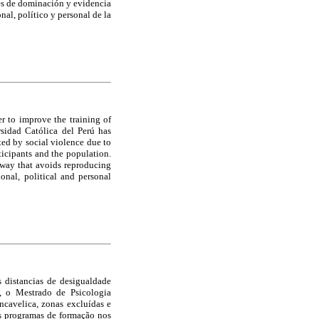
nes de dominación y evidencia
nal, político y personal de la
er to improve the training of
sidad Católica del Perú has
ed by social violence due to
rticipants and the population.
a way that avoids reproducing
onal, political and personal
 distancias de desigualdade
, o Mestrado de Psicologia
cavelica, zonas excluídas e
dos programas de formação nos