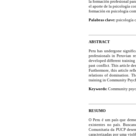
la formación profesional par
el aporte de la psicología co
formación en psicología com
Palabras clave:
psicología c
ABSTRACT
Peru has undergone significa
professionals in Peruvian 
developed different trainin
past conflict. This article d
Furthermore, this article re
relations of domination. Th
training in Community Psyc
Keywords:
Community psycho
RESUMO
O Peru é um país que demon
existentes no país. Busca
Comunitaria da PUCP desenv
caracterizadas por uma violê