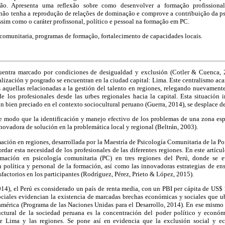
ção. Apresenta uma reflexão sobre como desenvolver a formação profissional 
ão tenha a reprodução de relações de dominação e comprove a contribuição da ps
assim como o caráter profissonal, político e pessoal na formação em PC.
comunitaria, programas de formação, fortalecimento de capacidades locais.
uentra marcado por condiciones de desigualdad y exclusión (Cotler & Cuenca, 2
alización y posgrado se encuentran en la ciudad capital: Lima. Este centralismo acar
s aquellas relacionadas a la gestión del talento en regiones, relegando nuevamente 
e los profesionales desde las urbes regionales hacia la capital. Esta situación 
n bien preciado en el contexto sociocultural peruano (Guerra, 2014), se desplace 
e modo que la identificación y manejo efectivo de los problemas de una zona espe
nnovadora de solución en la problemática local y regional (Beltrán, 2003).
rmación en regiones, desarrollada por la Maestría de Psicología Comunitaria de la Po
rdar esta necesidad de los profesionales de las diferentes regiones. En este artícul
rmación en psicología comunitaria (PC) en tres regiones del Perú, donde se 
 política y personal de la formación, así como las innovadoras estrategias de en
sfactorios en los participantes (Rodríguez, Pérez, Prieto & López, 2015).
4), el Perú es considerado un país de renta media, con un PBI per cápita de US$ 1
ciales evidencian la existencia de marcadas brechas económicas y sociales que ubi
américa (Programa de las Naciones Unidas para el Desarrollo, 2014). En ese mismo 
ructural de la sociedad peruana es la concentración del poder político y econ
re Lima y las regiones. Se pone así en evidencia que la exclusión social y 