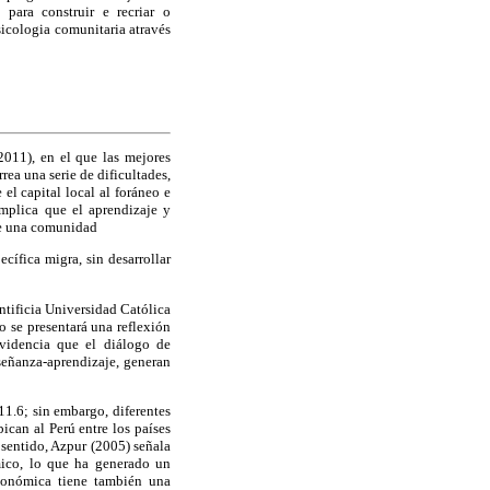
para construir e recriar o
icologia comunitaria através
011), en el que las mejores
rea una serie de dificultades,
el capital local al foráneo e
implica que el aprendizaje y
de una comunidad
cífica migra, sin desarrollar
ntificia Universidad Católica
o se presentará una reflexión
evidencia que el diálogo de
señanza-aprendizaje, generan
1.6; sin embargo, diferentes
can al Perú entre los países
sentido, Azpur (2005) señala
ómico, lo que ha generado un
económica tiene también una