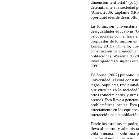
dimensión territorial" (p. 1
determinante a la sociedad p
(Ames, 2006; Laplante &Rive
oportunidades de desarrollo y
La formación universitaria
desigualdades educativas (Gr
psicosociales con énfasis 
propuestas de formación en 
López, 2015). Por ello, bus
construcción de conocimient
poblaciones. Wiesenfeld (20
investigadores y sujetos est
399).
De Sousa (2007) propone una
universidad; el cual consist
legos, populares, tradicional
que circulan en la sociedad
otros conocimientos, y otras
prensa). Esto lleva a genera
problemáticas locales. Esta
directamente en los equipos 
interacción con la población 
Desde los estudios de poder, 
lleva al control y administr
vida humana ha sido una prá
alusión al poder que se estab