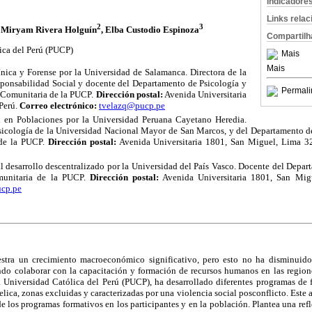
Indicadore
Links rela
2
3
, Miryam Rivera Holguín
, Elba Custodio Espinoza
Compartilh
ica del Perú (PUCP)
Mais
Mais
nica y Forense por la Universidad de Salamanca. Directora de la
ponsabilidad Social y docente del Departamento de Psicología y
Permali
a Comunitaria de la PUCP.
Dirección postal:
Avenida Universitaria
Perú.
Correo electrónico:
tvelazq@pucp.pe
en Poblaciones por la Universidad Peruana Cayetano Heredia.
sicología de la Universidad Nacional Mayor de San Marcos, y del Departamento de
 de la PUCP.
Dirección postal:
Avenida Universitaria 1801, San Miguel, Lima 3
 desarrollo descentralizado por la Universidad del País Vasco. Docente del Depart
munitaria de la PUCP.
Dirección postal:
Avenida Universitaria 1801, San Mig
ucp.pe
stra un crecimiento macroeconómico significativo, pero esto no ha disminuido
ando colaborar con la capacitación y formación de recursos humanos en las regione
a Universidad Católica del Perú (PUCP), ha desarrollado diferentes programas de 
ca, zonas excluidas y caracterizadas por una violencia social posconflicto. Este ar
 de los programas formativos en los participantes y en la población. Plantea una ref