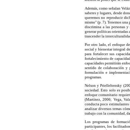
Además, como señalan Velázq
saberes y lugares, desde don
queremos no reproducir dich
mismo" (p. 7). Tenemos una po
discrimina a las personas y 
generar políticas orientadas
trascender la interculturali
Por otro lado, el enfoque de
social y bienestar integral
para fortalecer sus capacid
fortalecimiento de capacida
capacidades permitirán enfoca
sentido de colaboración y p
formulación e implementaci
programas.
Nelson y Prielleltensky (20
sociedad. Esto solo es posib
enfoque comunitario requier
(Martínez, 2006; Vega, Val
conducta poco estimulantes q
analizar diversos temas cómo
trabajo con la comunidad, da
Los programas de formaci
participantes, los facilitad