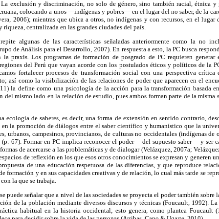
). La exclusión y discriminación, no solo de género, sino también racial, étnica 
eruana, colocando a unos —indígenas y pobres— en el lugar del no saber, de la caren
ra, 2006); mientras que ubica a otros, no indígenas y con recursos, en el lugar d
 riqueza, centralizada en las grandes ciudades del país.
 repite algunas de las características señaladas anteriormente como la no incl
upo de Análisis para el Desarrollo, 2007). En respuesta a esto, la PC busca respond
en la praxis. Los programas de formación de posgrado de PC requieren generar e
regiones del Perú que vayan acorde con los postulados éticos y políticos de la PC
camos fortalecer procesos de transformación social con una perspectiva crítica
o; así como la visibilización de las relaciones de poder que aparecen en el encu
11) la define como una psicología de la acción para la transformación basada e
án del mismo lado en la relación de estudio, pues ambos forman parte de la misma 
 ecología de saberes, es decir, una forma de extensión en sentido contrario, desd
e en la promoción de diálogos entre el saber científico y humanístico que la unive
es, urbanos, campesinos, provincianos, de culturas no occidentales (indígenas de or
" (p. 67). Formar en PC implica reconocer el poder —del supuesto saber— y ser 
 formas de acercarse a las problemáticas y de dialogar (Velázquez, 2007a; Velázqu
r espacios de reflexión en los que esos otros conocimientos se expresan y generen u
 propuesta de una educación respetuosa de las diferencias, y que reproduce relaci
de formación y en sus capacidades creativas y de relación, lo cual más tarde se rep
con la que se trabaja.
se puede señalar que a nivel de las sociedades se proyecta el poder también sobre l
ación de la población mediante diversos discursos y técnicas (Foucault, 1992). La
ctica habitual en la historia occidental; esto genera, como plantea Foucault 
lece para decidir sobre la vida de las personas (Arribas, Cano & Ugarte, 2010).