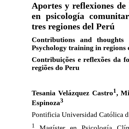
Aportes y reflexiones de
en psicología comunit
tres regiones del Perú
Contributions and thought
Psychology training in regions 
Contribuições e reflexões da 
regiões do Peru
1
Tesania Velázquez Castro
, M
3
Espinoza
Pontificia Universidad Católica 
1
Magíster en Psicología Clín