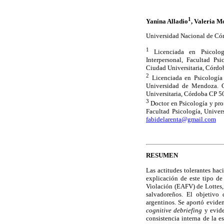
1
Yanina Alladio
, Valeria M
Universidad Nacional de Cór
1
Licenciada en Psicolog
Interpersonal, Facultad P
Ciudad Universitaria, Córdo
2
Licenciada en Psicología 
Universidad de Mendoza. 
Universitaria, Córdoba CP 5
3
Doctor en Psicología y pro
Facultad Psicología, Unive
fabidelarenta@gmail.com
RESUMEN
Las actitudes tolerantes hac
explicación de este tipo de
Violación (EAFV) de Lottes, 
salvadoreños. El objetivo 
argentinos. Se aportó evide
cognitive debriefing
y eviden
consistencia interna de la e