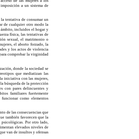
 acceso de las mujeres a los
la imposición a un sistema de
 la tentativa de consumar un
zar de cualquier otro modo la
ámbito, incluidos el hogar y
rza física, las tentativas de
ción sexual, el matrimonio o
jeres, el aborto forzado, la
des y los actos de violencia
 para comprobar la virginidad
ización, donde la sociedad se
reotipos que mediatizan las
la iniciativa con las mujeres,
 la búsqueda de la protección
nes con pares delincuentes y
bitos familiares fuertemente
n funcionar como elementos
ento de las consecuencias que
que también favorecen que la
 psicológicas. Por otro lado,
rimentan elevados niveles de
 que van de insultos y ofensas