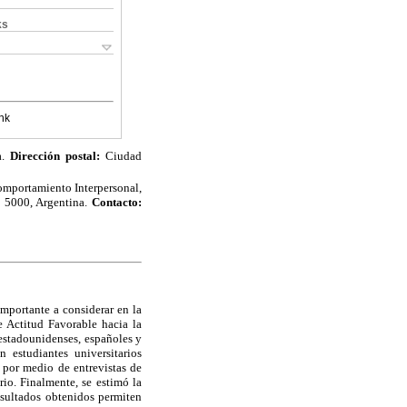
ks
nk
a.
Dirección postal:
Ciudad
omportamiento Interpersonal,
 5000, Argentina.
Contacto:
importante a considerar en la
e Actitud Favorable hacia la
 estadounidenses, españoles y
 estudiantes universitarios
 por medio de entrevistas de
rio. Finalmente, se estimó la
resultados obtenidos permiten