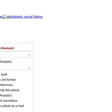
on Demand
Analytics
 (pdf)
in xml format
references
ite this article
Analytics
c translation
s article by e-mail