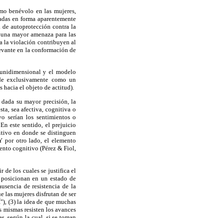
smo benévolo en las mujeres,
ntadas en forma aparentemente
a de autoprotección contra la
e una mayor amenaza para las
a la violación contribuyen al
levante en la conformación de
o unidimensional y el modelo
nde exclusivamente como un
hacia el objeto de actitud).
 dada su mayor precisión, la
ta, sea afectiva, cognitiva o
vo serían los sentimientos o
n este sentido, el prejuicio
itivo en donde se distinguen
Y por otro lado, el elemento
ento cognitivo (Pérez & Fiol,
 de los cuales se justifica el
a posicionan en un estado de
ausencia de resistencia de la
ue las mujeres disfrutan de ser
"), (3) la idea de que muchas
s mismas resisten los avances
s, según la cual, si se toman