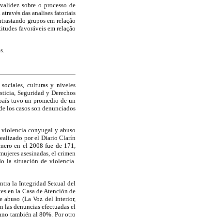
 validez sobre o processo de
através das analises fatoriais
ontrastando grupos em relação
atitudes favoráveis em relação
s.
sociales, culturas y niveles
sticia, Seguridad y Derechos
l país tuvo un promedio de un
 de los casos son denunciados
 violencia conyugal y abuso
ealizado por el Diario Clarín
énero en el 2008 fue de 171,
mujeres asesinadas, el crimen
o la situación de violencia.
ntra la Integridad Sexual del
tes en la Casa de Atención de
 abuso (La Voz del Interior,
n las denuncias efectuadas el
ano también al 80%. Por otro