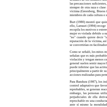
las precauciones suficientes
siempre de otra raza o clase
víctima (Greenberg, Bruess 
miembros de cada cultura o s
Burt (1980) mostró que quie
ello, Larrauri (1994) recoge
recopila los motivos o estere
mujer es violada debido a su
"no" cuando quiere decir "sí
reputación de la víctima, as
se convertirían en facilitadore
Como se señaló, los mitos mu
señalan que es más probable 
violación y tengan menos con
general suelen sentir mayor 
puede inferirse que las actit
principalmente a partir de s
acciones realizadas para per
Para Bandura (1987), los i
control adaptativo que favor
reprobables, se generan rea
embargo, las personas utili
perjudiciales de ella deriv
reprochable en una conducta 
ante sí mismo la moralidad