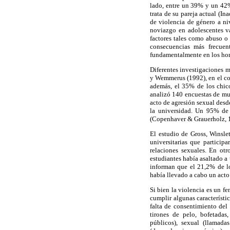
lado, entre un 39% y un 42% 
trata de su pareja actual (In
de violencia de género a ni
noviazgo en adolescentes v
factores tales como abuso o 
consecuencias más frecuent
fundamentalmente en los ho
Diferentes investigaciones 
y Wemmerus (1992), en el con
además, el 35% de los chico
analizó 140 encuestas de mu
acto de agresión sexual desd
la universidad. Un 95% de 
(Copenhaver & Grauerholz, 
El estudio de Gross, Winsle
universitarias que particip
relaciones sexuales. En ot
estudiantes había asaltado a
informan que el 21,2% de l
había llevado a cabo un acto
Si bien la violencia es un 
cumplir algunas característic
falta de consentimiento del 
tirones de pelo, bofetadas,
públicos), sexual (llamada