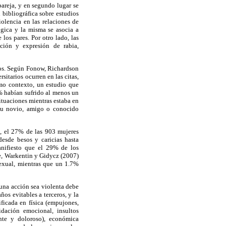
pareja, y en segundo lugar se
n bibliográfica sobre estudios
olencia en las relaciones de
gica y la misma se asocia a
los pares. Por otro lado, las
ación y expresión de rabia,
ios. Según Fonow, Richardson
itarios ocurren en las citas,
smo contexto, un estudio que
% habían sufrido al menos un
ituaciones mientras estaba en
 su novio, amigo o conocido
d, el 27% de las 903 mujeres
desde besos y caricias hasta
anifiesto que el 29% de los
te, Warkentin y Gidycz (2007)
exual, mientras que un 1.7%
una acción sea violenta debe
ños evitables a terceros, y la
ificada en física (empujones,
midación emocional, insultos
ante y doloroso), económica