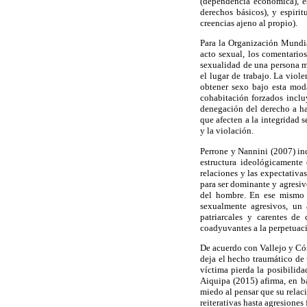
(dependencia económica), es
derechos básicos), y espirit
creencias ajeno al propio).
Para la Organización Mundia
acto sexual, los comentarios
sexualidad de una persona m
el lugar de trabajo. La viol
obtener sexo bajo esta moda
cohabitación forzados inclu
denegación del derecho a ha
que afecten a la integridad 
y la violación.
Perrone y Nannini (2007) ind
estructura ideológicamente
relaciones y las expectativas
para ser dominante y agresiv
del hombre. En ese mismo se
sexualmente agresivos, un a
patriarcales y carentes d
coadyuvantes a la perpetuaci
De acuerdo con Vallejo y Cór
deja el hecho traumático de
víctima pierda la posibilida
Aiquipa (2015) afirma, en b
miedo al pensar que su relaci
reiterativas hasta agresiones f