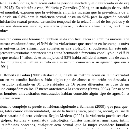
de las denuncias, la relación entre la persona afectada y el denunciado es de ex
adi, 2015). En relación a esto, Valdivia y González (2014), en su trabajo de revisió
vel mundial, exponen que la evidencia empírica muestra que la prevalencia de vi
a desde un 0.8% para la violencia sexual hasta un 98% para la agresión psicoló
iniciación sexual precoz, extensión temporal de la relación, rol de los padres y de 
es son deserción escolar, embarazo precoz, trastornos alimentarios, victimiz
mbres.
muestran como este fenómeno también se da con frecuencia en ámbitos universitar
texto estadounidense, el 54% de las violaciones que suceden en los campus univers
s universitarios afirman que cometerían una violación si pudiesen. En este mi
jeres universitarias pertenecientes a una hermandad femenina concluyó que el 51
e que tenían 14 años; de estas mujeres, el 83% había sufrido al menos una de esas s
las mujeres que habían sufrido esta situación conocían a su agresor, que era
1991).
tt, Roberts y Gohm (2006) destaca que, desde su matriculación en la universida
aron en su estudio habían sufrido algún tipo de abuso o situación no deseada, 
ro estudio realizado en 31 universidades de 16 países diferentes, se puso de m
 una compañera en los 12 meses anteriores a la entrevista (Straus, 2004). Por su par
os hombres universitarios encuestados habían cometido algún tipo de agresión s
 de violación.
fenómeno complejo se puede considerar, siguiendo a Schramm (2009), que para que 
as, tales como: intencionalidad, uso de la fuerza (física, psíquica, social), causar da
destinatario del acto violento. Según Medero (2006), la violencia puede ser clas
 golpes, torturas y asesinato), psicológica (chistes machistas, amenazas, inti
s telefónicas obscenas, cualquier acto sexual que la mujer considere humill