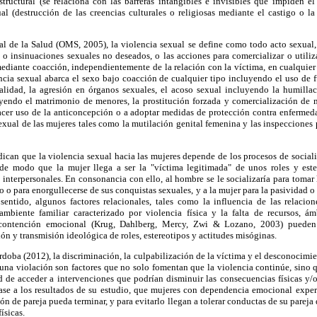
tructural (se relaciona con las barreras intangibles e invisibles que impiden el
ual (destrucción de las creencias culturales o religiosas mediante el castigo o 
l de la Salud (OMS, 2005), la violencia sexual se define como todo acto sexual,
 o insinuaciones sexuales no deseados, o las acciones para comercializar o utili
ediante coacción, independientemente de la relación con la víctima, en cualquier 
encia sexual abarca el sexo bajo coacción de cualquier tipo incluyendo el uso de fue
lidad, la agresión en órganos sexuales, el acoso sexual incluyendo la humilla
yendo el matrimonio de menores, la prostitución forzada y comercialización de mu
cer uso de la anticoncepción o a adoptar medidas de protección contra enfermeda
sexual de las mujeres tales como la mutilación genital femenina y las inspecciones
ican que la violencia sexual hacia las mujeres depende de los procesos de social
 de modo que la mujer llega a ser la "víctima legitimada" de unos roles y este
 interpersonales. En consonancia con ello, al hombre se le socializaría para tomar 
o o para enorgullecerse de sus conquistas sexuales, y a la mujer para la pasividad o
ntido, algunos factores relacionales, tales como la influencia de las relacio
mbiente familiar caracterizado por violencia física y la falta de recursos, ám
e contención emocional (Krug, Dahlberg, Mercy, Zwi & Lozano, 2003) puede
ón y transmisión ideológica de roles, estereotipos y actitudes misóginas.
doba (2012), la discriminación, la culpabilización de la víctima y el desconocimi
 una violación son factores que no solo fomentan que la violencia continúe, sino 
d de acceder a intervenciones que podrían disminuir las consecuencias físicas y/o
ase a los resultados de su estudio, que mujeres con dependencia emocional expe
ón de pareja pueda terminar, y para evitarlo llegan a tolerar conductas de su pareja
ísicas.