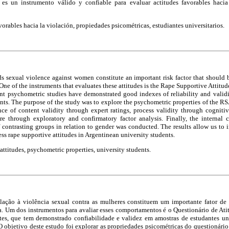
 es un instrumento válido y confiable para evaluar actitudes favorables haci
vorables hacia la violación, propiedades psicométricas, estudiantes universitarios.
ds sexual violence against women constitute an important risk factor that should 
 One of the instruments that evaluates these attitudes is the Rape Supportive Attit
rent psychometric studies have demonstrated good indexes of reliability and vali
nts. The purpose of the study was to explore the psychometric properties of the R
ce of content validity through expert ratings, process validity through cognitiv
ure through exploratory and confirmatory factor analysis. Finally, the internal 
 contrasting groups in relation to gender was conducted. The results allow us to i
sess rape supportive attitudes in Argentinean university students.
ttitudes, psychometric properties, university students.
elação à violência sexual contra as mulheres constituem um importante fator de 
ta. Um dos instrumentos para avaliar esses comportamentos é o Questionário de At
s, que tem demonstrado confiabilidade e validez em amostras de estudantes uni
 objetivo deste estudo foi explorar as propriedades psicométricas do questionário