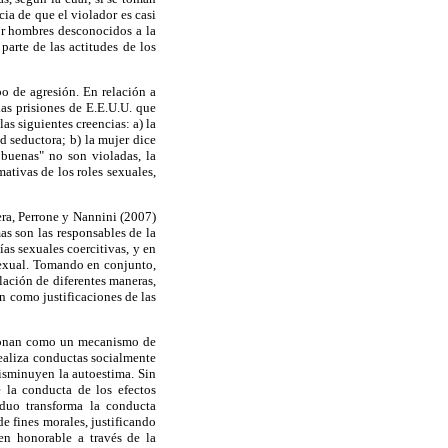
ia de que el violador es casi
por hombres desconocidos a la
arte de las actitudes de los
o de agresión. En relación a
las prisiones de E.E.U.U. que
as siguientes creencias: a) la
d seductora; b) la mujer dice
s buenas" no son violadas, la
ativas de los roles sexuales,
era, Perrone y Nannini (2007)
as son las responsables de la
as sexuales coercitivas, y en
 sexual. Tomando en conjunto,
olación de diferentes maneras,
n como justificaciones de las
cionan como un mecanismo de
realiza conductas socialmente
isminuyen la autoestima. Sin
e la conducta de los efectos
viduo transforma la conducta
e fines morales, justificando
en honorable a través de la