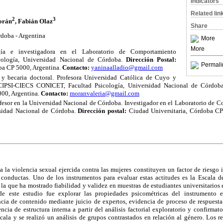
Indicators
Related lin
2
3
orán
, Fabián Olaz
Share
doba - Argentina
More
More
ía e investigadora en el Laboratorio de Comportamiento
sicología, Universidad Nacional de Córdoba.
Dirección Postal:
Permali
ba CP 5000, Argentina.
Contacto:
yaninaalladio@gmail.com
y becaria doctoral. Profesora Universidad Católica de Cuyo y
CIPSI-CIECS CONICET, Facultad Psicología, Universidad Nacional de Córdob
000, Argentina.
Contacto:
moranvaleria@gmail.com
fesor en la Universidad Nacional de Córdoba. Investigador en el Laboratorio de C
rsidad Nacional de Córdoba.
Dirección postal:
Ciudad Universitaria, Córdoba CP
ia la violencia sexual ejercida contra las mujeres constituyen un factor de riesgo 
 conductas. Uno de los instrumentos para evaluar estas actitudes es la Escala d
la que ha mostrado fiabilidad y validez en muestras de estudiantes universitarios
de este estudio fue explorar las propiedades psicométricas del instrumento en
ncia de contenido mediante juicio de expertos, evidencia de proceso de respuesta
cia de estructura interna a partir del análisis factorial exploratorio y confirmato
scala y se realizó un análisis de grupos contrastados en relación al género. Los 