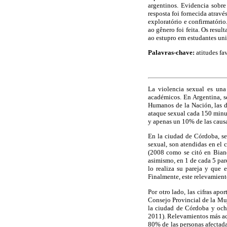
argentinos. Evidencia sobre
resposta foi fornecida atravé
exploratório e confirmatório
ao gênero foi feita. Os resul
ao estupro em estudantes uni
Palavras-chave:
atitudes fa
La violencia sexual es una 
académicos. En Argentina, s
Humanos de la Nación, las de
ataque sexual cada 150 minut
y apenas un 10% de las caus
En la ciudad de Córdoba, s
sexual, son atendidas en el 
(2008 como se citó en Bianc
asimismo, en 1 de cada 5 par
lo realiza su pareja y que 
Finalmente, este relevamient
Por otro lado, las cifras ap
Consejo Provincial de la Muj
la ciudad de Córdoba y ocho
2011). Relevamientos más act
80% de las personas afectad