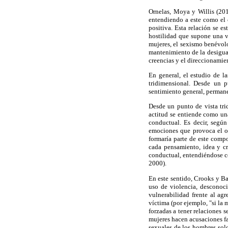
Ornelas, Moya y Willis (201
entendiendo a este como el c
positiva. Esta relación se e
hostilidad que supone una v
mujeres, el sexismo benévolo
mantenimiento de la desigual
creencias y el direccionami
En general, el estudio de l
tridimensional. Desde un 
sentimiento general, permane
Desde un punto de vista tri
actitud se entiende como una
conductual. Es decir, según
emociones que provoca el ob
formaría parte de este comp
cada pensamiento, idea y cr
conductual, entendiéndose co
2000).
En este sentido, Crooks y Bau
uso de violencia, desconoci
vulnerabilidad frente al agr
víctima (por ejemplo, "si la m
forzadas a tener relaciones 
mujeres hacen acusaciones fa
sexuales de los hombres solo