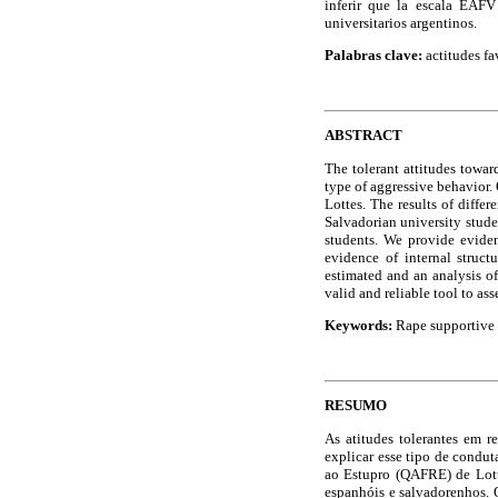
inferir que la escala EAFV
universitarios argentinos.
Palabras clave:
actitudes fa
ABSTRACT
The tolerant attitudes towar
type of aggressive behavior.
Lottes. The results of diffe
Salvadorian university stude
students. We provide eviden
evidence of internal struct
estimated and an analysis of
valid and reliable tool to as
Keywords:
Rape supportive a
RESUMO
As atitudes tolerantes em r
explicar esse tipo de condu
ao Estupro (QAFRE) de Lotte
espanhóis e salvadorenhos. O