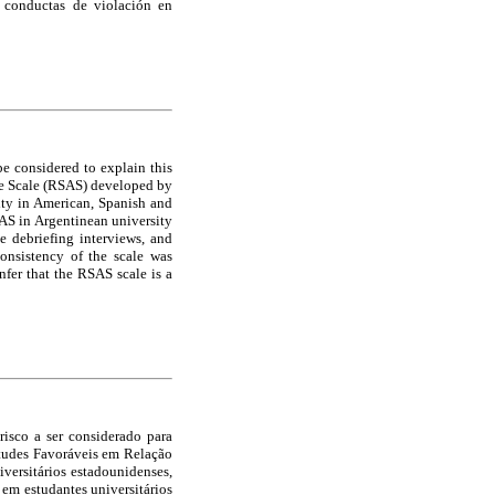
a conductas de violación en
be considered to explain this
ude Scale (RSAS) developed by
dity in American, Spanish and
SAS in Argentinean university
e debriefing interviews, and
consistency of the scale was
nfer that the RSAS scale is a
risco a ser considerado para
itudes Favoráveis em Relação
versitários estadounidenses,
 em estudantes universitários