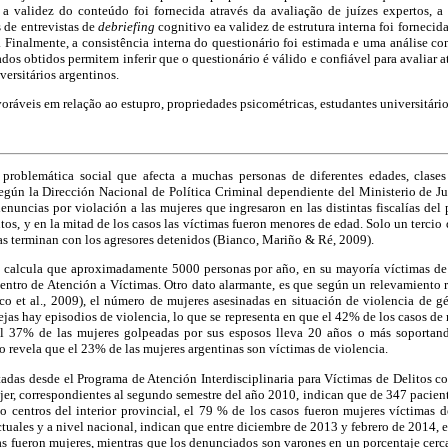
 a validez do conteúdo foi fornecida através da avaliação de juízes expertos, a
s de entrevistas de
debriefing
cognitivo ea validez de estrutura interna foi fornecida 
. Finalmente, a consistência interna do questionário foi estimada e uma análise c
tados obtidos permitem inferir que o questionário é válido e confiável para avaliar 
versitários argentinos.
voráveis em relação ao estupro, propriedades psicométricas, estudantes universitário
problemática social que afecta a muchas personas de diferentes edades, clases 
egún la Dirección Nacional de Política Criminal dependiente del Ministerio de Ju
nuncias por violación a las mujeres que ingresaron en las distintas fiscalías de
os, y en la mitad de los casos las víctimas fueron menores de edad. Solo un tercio
as terminan con los agresores detenidos (Bianco, Mariño & Ré, 2009).
e calcula que aproximadamente 5000 personas por año, en su mayoría víctimas de
centro de Atención a Víctimas. Otro dato alarmante, es que según un relevamiento r
o et al., 2009), el número de mujeres asesinadas en situación de violencia de g
ejas hay episodios de violencia, lo que se representa en que el 42% de los casos de 
el 37% de las mujeres golpeadas por sus esposos lleva 20 años o más soportand
o revela que el 23% de las mujeres argentinas son víctimas de violencia.
ortadas desde el Programa de Atención Interdisciplinaria para Víctimas de Delitos co
er, correspondientes al segundo semestre del año 2010, indican que de 347 pacien
 centros del interior provincial, el 79 % de los casos fueron mujeres víctimas de
uales y a nivel nacional, indican que entre diciembre de 2013 y febrero de 2014, e
as fueron mujeres, mientras que los denunciados son varones en un porcentaje cerc