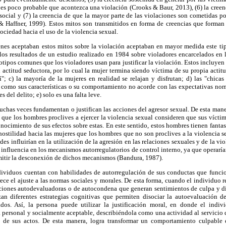
, es poco probable que acontezca una violación (Crooks & Baur, 2013), (6) la creenc
 social y (7) la creencia de que la mayor parte de las violaciones son cometidas 
& Haffner, 1999). Estos mitos son transmitidos en forma de creencias que forman p
ociedad hacia el uso de la violencia sexual.
nes aceptaban estos mitos sobre la violación aceptaban en mayor medida este tip
 los resultados de un estudio realizado en 1984 sobre violadores encarcelados en 
otipos comunes que los violadores usan para justificar la violación. Estos incluyen l
 actitud seductora, por lo cual la mujer termina siendo víctima de su propia actitu
"; c) la mayoría de la mujeres en realidad se relajan y disfrutan; d) las "chica
í como sus características o su comportamiento no acorde con las expectativas norm
s del delito; e) solo es una falta leve.
chas veces fundamentan o justifican las acciones del agresor sexual. De esta man
que los hombres proclives a ejercer la violencia sexual consideren que sus víctim
ocimiento de sus efectos sobre estas. En este sentido, estos hombres tienen fantasí
hostilidad hacia las mujeres que los hombres que no son proclives a la violencia
udes influirían en la utilización de la agresión en las relaciones sexuales y de la vi
u influencia en los mecanismos autorregulatorios de control interno, ya que operaría
mitir la desconexión de dichos mecanismos (Bandura, 1987).
ndividuos cuentan con habilidades de autorregulación de sus conductas que fun
ece el ajuste a las normas sociales y morales. De esta forma, cuando el individuo 
cciones autodevaluadoras o de autocondena que generan sentimientos de culpa y d
zan diferentes estrategias cognitivas que permiten disociar la autoevaluación d
ados. Así, la persona puede utilizar la justificación moral, en donde el indi
personal y socialmente aceptable, describiéndola como una actividad al servicio d
 de sus actos. De esta manera, logra transformar un comportamiento culpable 