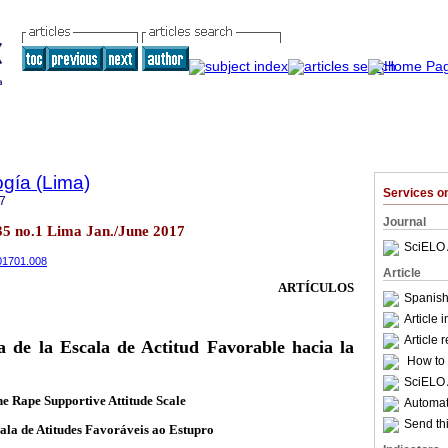
ogía (Lima)
Services 
7
Journal
.35 no.1 Lima Jan./June 2017
SciELO 
201701.008
Article
ARTÍCULOS
Spanish
Article 
Article 
a de la Escala de Actitud Favorable hacia la
How to c
SciELO 
he Rape Supportive Attitude Scale
Automati
Send thi
ala de Atitudes Favoráveis ao Estupro