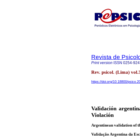
Revista de Psicol
Print version
ISSN
0254-924
Rev. psicol. (Lima) vol
https://doi.org/10.18800/psico.
Validación argentin
Violación
Argentinean validation of t
Validação Argentina da Esc