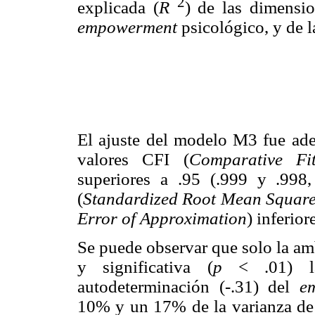
2
explicada (
R
) de las dimensio
empowerment
psicológico, y de la
El ajuste del modelo M3 fue ad
valores CFI (
Comparative Fi
superiores a .95 (.999 y .998
(
Standardized Root Mean Square
Error of Approximation
) inferior
Se puede observar que solo la am
y significativa (
p
< .01) las
autodeterminación (-.31) del
e
10% y un 17% de la varianza de