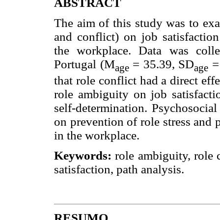
ABSTRACT
The aim of this study was to exa
and conflict) on job satisfacti
the workplace. Data was coll
Portugal (M
= 35.39, SD
=1
age
age
that role conflict had a direct eff
role ambiguity on job satisfact
self-determination. Psychosocial
on prevention of role stress an
in the workplace.
Keywords:
role ambiguity, role
satisfaction, path analysis.
RESUMO