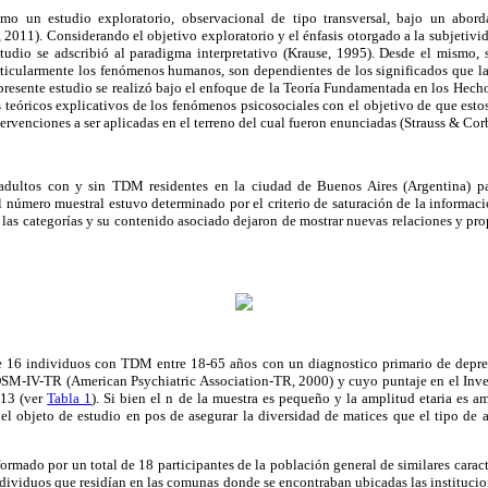
mo un estudio exploratorio, observacional de tipo transversal, bajo un aborda
, 2011). Considerando el objetivo exploratorio y el énfasis otorgado a la subjetivi
studio se adscribió al paradigma interpretativo (Krause, 1995). Desde el mismo, s
rticularmente los fenómenos humanos, son dependientes de los significados que la
resente estudio se realizó bajo el enfoque de la Teoría Fundamentada en los Hecho
 teóricos explicativos de los fenómenos psicosociales con el objetivo de que est
tervenciones a ser aplicadas en el terreno del cual fueron enunciadas (Strauss & Cor
adultos con y sin TDM residentes en la ciudad de Buenos Aires (Argentina) par
El número muestral estuvo determinado por el criterio de saturación de la informació
las categorías y su contenido asociado dejaron de mostrar nuevas relaciones y pr
de 16 individuos con TDM entre 18-65 años con un diagnostico primario de depre
l DSM-IV-TR (American Psychiatric Association-TR, 2000) y cuyo puntaje en el Inv
 13 (ver
Tabla 1
). Si bien el n de la muestra es pequeño y la amplitud etaria es a
el objeto de estudio en pos de asegurar la diversidad de matices que el tipo de 
ormado por un total de 18 participantes de la población general de similares caract
 individuos que residían en las comunas donde se encontraban ubicadas las instituci