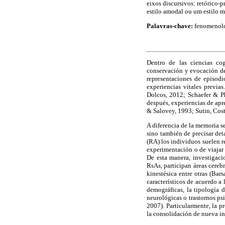
eixos discursivos: retórico-
estilo amodal ou um estilo 
Palavras-chave:
fenomenolog
Dentro de las ciencias co
conservación y evocación d
representaciones de episodio
experiencias vitales previa
Dolcos, 2012; Schaefer & Ph
después, experiencias de apr
& Salovey, 1993; Sutin, Cos
A diferencia de la memoria s
sino también de precisar det
(RA) los individuos suelen r
experimentación o de viajar
De esta manera, investigaci
RsAs, participan áreas cerebr
kinestésica entre otras (Ba
característicos de acuerdo a
demográficas, la tipología d
neurológicas o trastornos ps
2007). Particularmente, la p
la consolidación de nueva in