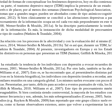
riedad de formas de conceptualizar los fenómenos depresivos, hoy en día comienza
r su parte, el trastorno depresivo mayor (TDM) implica la presencia de un estado
terés o de placer, por al menos dos semanas (American Psychological Association,
ntomas que a grandes rasgos pueden ser abordados como de tipo anímicos-cogniti
ini, 2012). Si bien clásicamente se concibió a las alteraciones depresivas a par
procesamiento de la información ocupa un rol cada vez más preponderante en este t
008; Werner-Seidler & Moulds, 2011a). Se ha descripto particularmente la tende
o de la información. Es más, la instauración de dicha modalidad de procesamie
ste tipo de cuadros (Watkins & Teasdale, 2004).
cha relación con los procesos de la afectividad y con la evaluación del sí mismo 
soco, 2014; Werner-Seidler & Moulds, 2011b). Tal es así que, durante un TDM, la
tkins & Teasdale, 2004). Al presente, investigadores en Europa y en los Estad
n distintivos en personas que presentan un TDM (Sumner, Griffith & Mineka, 20
e ha estudiado la tendencia de los individuos con depresión a evocar recuerdos de
nway, 2001; Werner-Seidler & Moulds, 2011a). Por otro lado, también se ha abo
illiams et al., 2007). Esto es, se ha encontrado que, al presentárseles distintas p
ivas en la historia biográfica), los individuos con depresión tienden a recordar, ant
similares reunidos en una categoría global. Los mismos suelen evocarse con pocos de
icas. Presentarían, por tanto, déficits para acceder a eventos puntuales de vida, los 
ffith & Mineka, 2010; Williams et al., 2007). Este tipo de procesamiento mnémi
sagradables. Si bien continúa siendo controversial, la mayoría de los estudios co
menor frecuencia y son, además, los más sobregeneralizados (Conway, 2005; Sutin
tudios (e.g. Kuyken & Moulds, 2009) han reportado que este grupo clínico suele e
ona, como si fueran observadores externos, antes que volver a experimentar las i