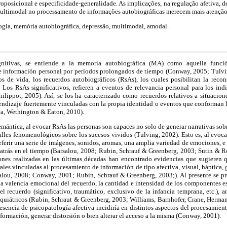
proposicional e especificidade-generalidade. As implicações, na regulação afetiva, 
multimodal no processamento de informações autobiográficas merecem mais atenção
ia, memória autobiográfica, depressão, multimodal, amodal.
gnitivas, se entiende a la memoria autobiográfica (MA) como aquella función
e información personal por períodos prolongados de tiempo (Conway, 2005; Tulvi
s de vida, los recuerdos autobiográficos (RsAs), los cuales posibilitan la recon
s. Los RsAs significativos, refieren a eventos de relevancia personal para los i
ilippot, 2005). Así, se los ha caracterizado como recuerdos relativos a situacio
endizaje fuertemente vinculadas con la propia identidad o eventos que conforman hi
ta, Wethington & Eaton, 2010).
emántica, al evocar RsAs las personas son capaces no solo de generar narrativas sobr
alles fenomenológicos sobre los sucesos vividos (Tulving, 2002). Esto es, al evoc
eferir una serie de imágenes, sonidos, aromas, una amplia variedad de emociones, e i
 atrás en el tiempo (Barsalou, 2008; Rubin, Schrauf & Greenberg, 2003; Sutin & R
ones realizadas en las últimas décadas han encontrado evidencias que sugieren 
ales vinculadas al procesamiento de información de tipo afectiva, visual, háptica, g
rsalou, 2008; Conway, 2001; Rubin, Schrauf & Greenberg, 2003;). Al presente se p
 la valencia emocional del recuerdo, la cantidad e intensidad de los componentes es
el recuerdo (significativo, traumático, exclusivo de la infancia temprana, etc.),
iquiátricos (Rubin, Schraut & Greenberg, 2003; Williams, Barnhofer, Crane, Herma
resencia de psicopatología afectiva incidiría en distintos aspectos del procesami
formación, generar distorsión o bien alterar el acceso a la misma (Conway, 2001).