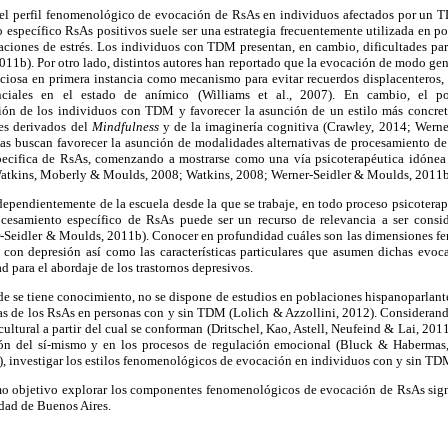
 del perfil fenomenológico de evocación de RsAs en individuos afectados por un T
 específico RsAs positivos suele ser una estrategia frecuentemente utilizada en p
uaciones de estrés. Los individuos con TDM presentan, en cambio, dificultades par
11b). Por otro lado, distintos autores han reportado que la evocación de modo ge
ficiosa en primera instancia como mecanismo para evitar recuerdos displacenteros,
nciales en el estado de anímico (Williams et al., 2007). En cambio, el pode
ón de los individuos con TDM y favorecer la asunción de un estilo más concre
jes derivados del
Mindfulness
y de la imaginería cognitiva (Crawley, 2014; Werne
cas buscan favorecer la asunción de modalidades alternativas de procesamiento de
ecifica de RsAs, comenzando a mostrarse como una vía psicoterapéutica idónea e
(Watkins, Moberly & Moulds, 2008; Watkins, 2008; Werner-Seidler & Moulds, 2011b
dependientemente de la escuela desde la que se trabaje, en todo proceso psicotera
cesamiento específico de RsAs puede ser un recurso de relevancia a ser conside
er-Seidler & Moulds, 2011b). Conocer en profundidad cuáles son las dimensiones 
 con depresión así como las características particulares que asumen dichas evoc
ad para el abordaje de los trastornos depresivos.
e se tiene conocimiento, no se dispone de estudios en poblaciones hispanoparlant
 de los RsAs en personas con y sin TDM (Lolich & Azzollini, 2012). Considerando
ultural a partir del cual se conforman (Dritschel, Kao, Astell, Neufeind & Lai, 2011
ón del sí-mismo y en los procesos de regulación emocional (Bluck & Haberma
, investigar los estilos fenomenológicos de evocación en individuos con y sin TDM
mo objetivo explorar los componentes fenomenológicos de evocación de RsAs sign
dad de Buenos Aires.