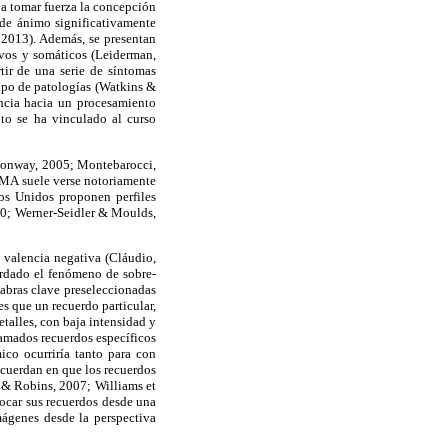
 a tomar fuerza la concepción
 de ánimo significativamente
 2013). Además, se presentan
vos y somáticos (Leiderman,
tir de una serie de síntomas
ipo de patologías (Watkins &
ncia hacia un procesamiento
nto se ha vinculado al curso
(Conway, 2005; Montebarocci,
 MA suele verse notoriamente
os Unidos proponen perfiles
10; Werner-Seidler & Moulds,
 valencia negativa (Cláudio,
rdado el fenómeno de sobre-
alabras clave preseleccionadas
es que un recuerdo particular,
talles, con baja intensidad y
llamados recuerdos específicos
co ocurriría tanto para con
ncuerdan en que los recuerdos
 & Robins, 2007; Williams et
vocar sus recuerdos desde una
mágenes desde la perspectiva