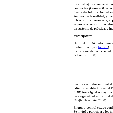
Este trabajo se enmarcó co
cualitativa (Cornejo & Salas
fuente de información, el e
ámbitos de la realidad, y pa
mismos. En consonancia, el p
se procura construir modelos
un sustento de prácticas e in
Participantes
Un total de 34 individuos 
profundidad (ver
Tabla 1
). 
recolección de datos cuando 
& Corbin, 1998).
Fueron incluidos un total 
criterios establecidos en e
(IDB) fuera igual o mayor a
heterogeneidad estructural d
(Mejía Navarrete, 2000).
El grupo control estuvo conf
Se invitó a participar a los