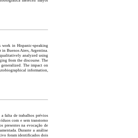
utobiográfica merecen mayor
s work in Hispanic-speaking
r in Buenos Aires, Argentina.
ualitatively analyzed using
ging from the discourse. The
y- generalized. The impact on
utobiographical information,
a falta de trabalhos prévios
víduos com e sem transtorno
os presentes na evocação de
damentada. Durante a análise
tivo foram identificados dois