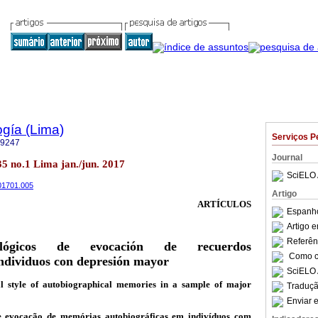
ogía (Lima)
Serviços P
-9247
Journal
.35 no.1 Lima jan./jun. 2017
SciELO 
201701.005
Artigo
ARTÍCULOS
Espanho
Artigo 
Referên
nológicos de evocación de recuerdos
Como ci
individuos con depresión mayor
SciELO 
l style of autobiographical memories in a sample of major
Traduçã
Enviar e
de evocação de memórias autobiográficas em indivíduos com