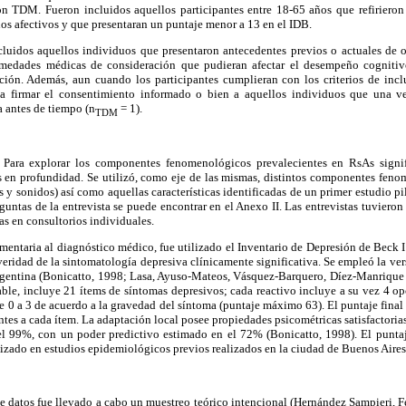
on TDM. Fueron incluidos aquellos participantes entre 18-65 años que refirieron
nos afectivos y que presentaran un puntaje menor a 13 en el IDB.
uidos aquellos individuos que presentaron antecedentes previos o actuales de otr
ermedades médicas de consideración que pudieran afectar el desempeño cognitivo
ción. Además, aun cuando los participantes cumplieran con los criterios de incl
a firmar el consentimiento informado o bien a aquellos individuos que una 
a antes de tiempo (n
= 1).
TDM
Para explorar los componentes fenomenológicos prevalecientes en RsAs signif
as en profundidad. Se utilizó, como eje de las mismas, distintos componentes fe
es y sonidos) así como aquellas características identificadas de un primer estudio p
untas de la entrevista se puede encontrar en el Anexo II. Las entrevistas tuvier
as en consultorios individuales.
ntaria al diagnóstico médico, fue utilizado el Inventario de Depresión de Beck I
veridad de la sintomatología depresiva clínicamente significativa. Se empleó la ver
rgentina (Bonicatto, 1998; Lasa, Ayuso-Mateos, Vásquez-Barquero, Díez-Manrique
ble, incluye 21 ítems de síntomas depresivos; cada reactivo incluye a su vez 4 op
e 0 a 3 de acuerdo a la gravedad del síntoma (puntaje máximo 63). El puntaje final 
tes a cada ítem. La adaptación local posee propiedades psicométricas satisfactorias
l 99%, con un poder predictivo estimado en el 72% (Bonicatto, 1998). El puntaj
izado en estudios epidemiológicos previos realizados en la ciudad de Buenos Aires (
 de datos fue llevado a cabo un muestreo teórico intencional (Hernández Sampieri,