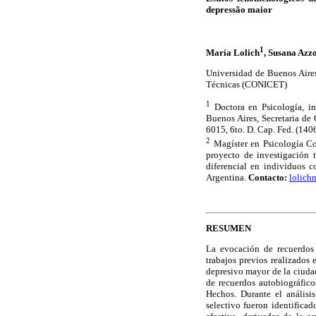
depressão maior
1
María Lolich
, Susana Azzo
Universidad de Buenos Aires
Técnicas (CONICET)
1
Doctora en Psicología, in
Buenos Aires, Secretaria de
6015, 6to. D. Cap. Fed. (140
2
Magíster en Psicología Co
proyecto de investigación t
diferencial en individuos 
Argentina.
Contacto:
lolic
RESUMEN
La evocación de recuerdos 
trabajos previos realizados 
depresivo mayor de la ciuda
de recuerdos autobiográfico
Hechos. Durante el análisis
selectivo fueron identificad