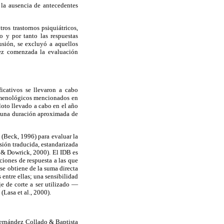
 la ausencia de antecedentes
os trastornos psiquiátricos,
 y por tanto las respuestas
usión, se excluyó a aquellos
vez comenzada la evaluación
icativos se llevaron a cabo
nomenológicos mencionados en
iloto llevado a cabo en el año
on una duración aproximada de
 (Beck, 1996) para evaluar la
sión traducida, estandarizada
 & Dowrick, 2000). El IDB es
ciones de respuesta a las que
se obtiene de la suma directa
 entre ellas; una sensibilidad
e de corte a ser utilizado —
Lasa et al., 2000).
 Fernández Collado & Baptista