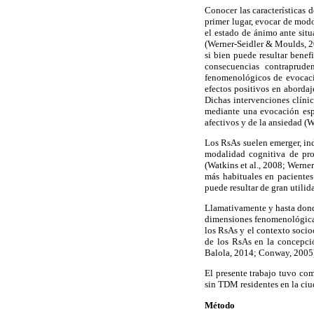
Conocer las características
primer lugar, evocar de modo
el estado de ánimo ante sit
(Werner-Seidler & Moulds, 20
si bien puede resultar bene
consecuencias contraprude
fenomenológicos de evocaci
efectos positivos en aborda
Dichas intervenciones clíni
mediante una evocación esp
afectivos y de la ansiedad 
Los RsAs suelen emerger, in
modalidad cognitiva de pro
(Watkins et al., 2008; Wern
más habituales en pacientes
puede resultar de gran utilid
Llamativamente y hasta dond
dimensiones fenomenológicas
los RsAs y el contexto socioc
de los RsAs en la concepci
Balola, 2014; Conway, 2005)
El presente trabajo tuvo co
sin TDM residentes en la ciu
Método