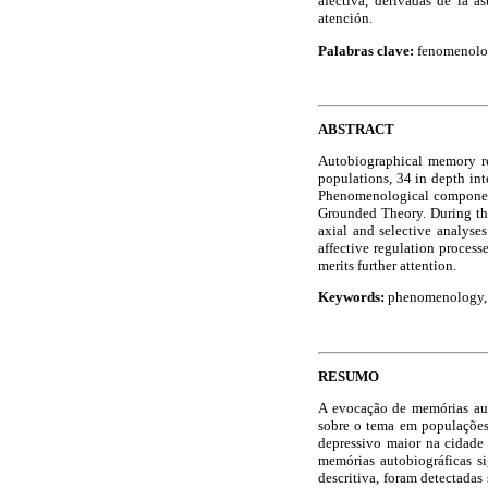
afectiva, derivadas de la 
atención.
Palabras clave:
fenomenolog
ABSTRACT
Autobiographical memory re
populations, 34 in depth int
Phenomenological component
Grounded Theory. During the
axial and selective analyses
affective regulation proces
merits further attention.
Keywords:
phenomenology, a
RESUMO
A evocação de memórias auto
sobre o tema em populações
depressivo maior na cidade
memórias autobiográficas si
descritiva, foram detectadas