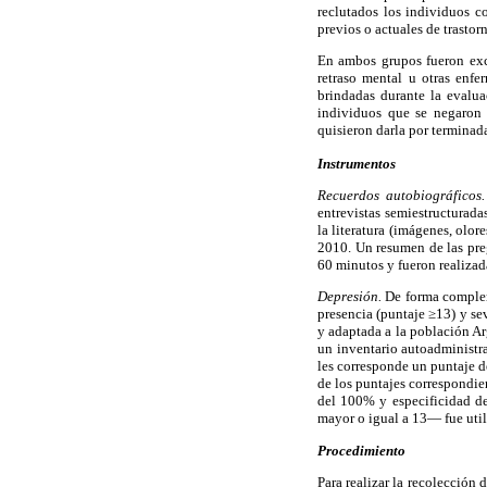
reclutados los individuos c
previos o actuales de trastor
En ambos grupos fueron excl
retraso mental u otras enf
brindadas durante la evalua
individuos que se negaron 
quisieron darla por terminad
Instrumentos
Recuerdos autobiográficos.
entrevistas semiestructurad
la literatura (imágenes, olor
2010. Un resumen de las preg
60 minutos y fueron realizad
Depresión.
De forma compleme
presencia (puntaje ≥13) y se
y adaptada a la población A
un inventario autoadministra
les corresponde un puntaje d
de los puntajes correspondien
del 100% y especificidad de
mayor o igual a 13— fue util
Procedimiento
Para realizar la recolección