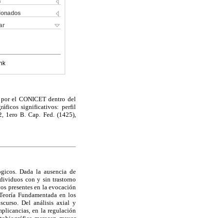
s
cionados
ar
nk
o por el CONICET dentro del
ficos significativos: perfil
, 1ero B. Cap. Fed. (1425),
ógicos. Dada la ausencia de
ndividuos con y sin trastorno
os presentes en la evocación
a Teoría Fundamentada en los
scurso. Del análisis axial y
mplicancias, en la regulación