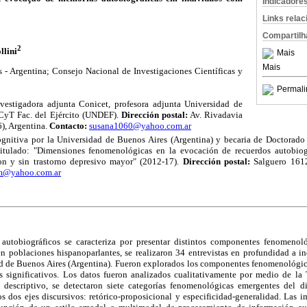
Indicadore
Links rela
Compartilh
2
llini
Mais
Mais
 - Argentina; Consejo Nacional de Investigaciones Científicas y
Permali
vestigadora adjunta Conicet, profesora adjunta Universidad de
 CyT Fac. del Ejército (UNDEF).
Dirección postal:
Av. Rivadavia
6), Argentina.
Contacto:
susana1060@yahoo.com.ar
gnitiva por la Universidad de Buenos Aires (Argentina) y becaria de Doctorad
itulado: "Dimensiones fenomenológicas en la evocación de recuerdos autobiográ
con y sin trastorno depresivo mayor" (2012-17).
Dirección postal:
Salguero 1612
hm@yahoo.com.ar
autobiográficos se caracteriza por presentar distintos componentes fenomenol
en poblaciones hispanoparlantes, se realizaron 34 entrevistas en profundidad a i
d de Buenos Aires (Argentina). Fueron explorados los componentes fenomenológic
s significativos. Los datos fueron analizados cualitativamente por medio de l
 descriptivo, se detectaron siete categorías fenomenológicas emergentes del di
os dos ejes discursivos: retórico-proposicional y especificidad-generalidad. Las i