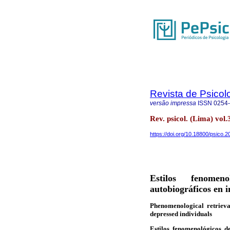
Revista de Psicol
versão impressa
ISSN
0254
Rev. psicol. (Lima) vol
https://doi.org/10.18800/psico.
Estilos fenome
autobiográficos en 
Phenomenological retrieva
depressed individuals
Estilos fenomenológicos 