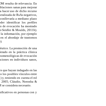
DM resulta de relevancia. En
oblaciones sanas para mejorar
a hacer uso de dicho recurso
neralizada de RsAs negativos,
 conllevaría a mediano plazo
r identificar los perfiles
to de evocación ha mostrado
r-Seidler & Moulds, 2011b).
 la información, por ejemplo
n el abordaje de trastornos
).
péutico. La promoción de una
rado en la práctica clínica
fenomenológicas de evocación
aciones en individuos sanos,
es que hayan indagado en las
 los posibles vínculos entre
) y, teniendo en cuenta el rol
s, 2005; Cláudio, Noronha &
 se considera necesario.
ificativos en personas con y