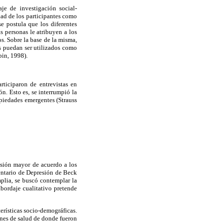
je de investigación social-
dad de los participantes como
e postula que los diferentes
s personas le atribuyen a los
s. Sobre la base de la misma,
os puedan ser utilizados como
bin, 1998).
ticiparon de entrevistas en
n. Esto es, se interrumpió la
opiedades emergentes (Strauss
sión mayor de acuerdo a los
entario de Depresión de Beck
mplia, se buscó contemplar la
abordaje cualitativo pretende
erísticas socio-demográficas.
ones de salud de donde fueron