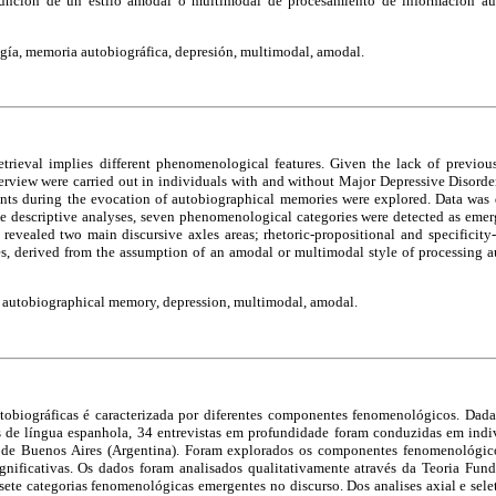
asunción de un estilo amodal o multimodal de procesamiento de información a
ía, memoria autobiográfica, depresión, multimodal, amodal.
trieval implies different phenomenological features. Given the lack of previou
erview were carried out in individuals with and without Major Depressive Disorde
s during the evocation of autobiographical memories were explored. Data was q
 descriptive analyses, seven phenomenological categories were detected as emer
 revealed two main discursive axles areas; rhetoric-propositional and specificit
ses, derived from the assumption of an amodal or multimodal style of processing a
utobiographical memory, depression, multimodal, amodal.
biográficas é caracterizada por diferentes componentes fenomenológicos. Dada 
 de língua espanhola, 34 entrevistas em profundidade foram conduzidas em indi
 de Buenos Aires (Argentina). Foram explorados os componentes fenomenológic
gnificativas. Os dados foram analisados qualitativamente através da Teoria Fun
 sete categorias fenomenológicas emergentes no discurso. Dos analises axial e sele