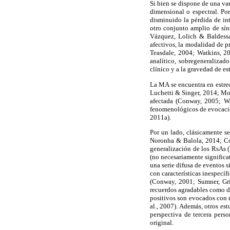
Si bien se dispone de una va
dimensional o espectral. Po
disminuido la pérdida de in
otro conjunto amplio de sí
Vázquez, Lolich & Baldessar
afectivos, la modalidad de 
Teasdale, 2004; Watkins, 2
analítico, sobregeneralizad
clínico y a la gravedad de e
La MA se encuentra en estre
Luchetti & Singer, 2014; Mo
afectada (Conway, 2005; Wa
fenomenológicos de evocació
2011a).
Por un lado, clásicamente s
Noronha & Balola, 2014; Co
generalización de los RsAs (W
(no necesariamente significat
una serie difusa de eventos 
con características inespecíf
(Conway, 2001; Sumner, Gri
recuerdos agradables como de
positivos son evocados con 
al., 2007). Además, otros es
perspectiva de tercera pers
original.