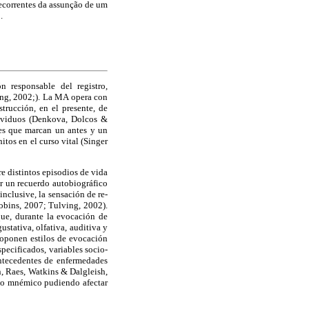
decorrentes da assunção de um
.
 responsable del registro,
ng, 2002;). La MA opera con
strucción, en el presente, de
ndividuos (Denkova, Dolcos &
nes que marcan un antes y un
tos en el curso vital (Singer
e distintos episodios de vida
ar un recuerdo autobiográfico
nclusive, la sensación de re-
obins, 2007; Tulving, 2002).
que, durante la evocación de
ustativa, olfativa, auditiva y
roponen estilos de evocación
pecificados, variables socio-
 antecedentes de enfermedades
n, Raes, Watkins & Dalgleish,
ento mnémico pudiendo afectar