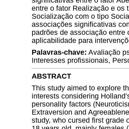
significativas entre o fator Ab
entre o fator Realização e os 
Socialização com o tipo Socia
associações significativas co
padrões de associação entre o
aplicabilidade para intervenç
Palavras-chave:
Avaliação ps
Interesses profissionais, Per
ABSTRACT
This study aimed to explore t
interests considering Hollan
personality factors (Neurotic
Extraversion and Agreeablenes
study, who cursed first grade
18 years old, mainly females