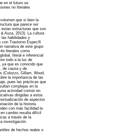
e en el futuro se
iones no literales
volumen que si bien la
ructura que parece ser
n estas estructuras que son
 & Auza, 2013). La cultura
 las habilidades y
s con Trastorno Específi
n narrativa de este grupo
to literales como
obal, literal e inferencial
re todo a la luz de
n, ya que es conocido que
s, de causa y de
es (Colozzo, Gillam, Wood,
bre la importancia de las
aje, pues las prácticas que
esultan complejas en la
 una actividad común en
cativas dirigidas a estos
textualización de aspectos
inación de la historia
nden con más facilidad la
en cambio resulta difícil
icas a través de la
a investigación.
ntiles de hechos reales o