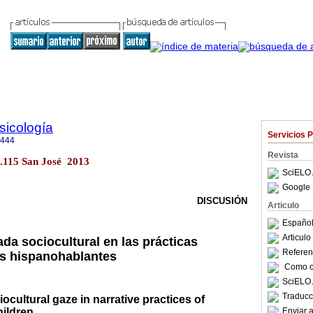
sicología
Servicios 
6444
Revista
no.115 San José 2013
SciELO 
Google 
DISCUSIÓN
Articulo
Español
Articul
da sociocultural en las prácticas
Referenc
os hispanohablantes
Como ci
SciELO 
Traducc
ocultural gaze in narrative practices of
ildren
Enviar a