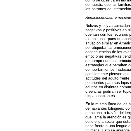
como se observa en las in
demuestra que las familias
los patrones de interacció
Reminiscencias, emociones
Nolivos y Leyva coinciden 
negativos y positivos en 
cuentan con los recursos p
excepcional, pues se aport
situación similar en Améri
por etiquetar las emocione
consecuencias de los even
emociones negativas tiende
se comprenden las emocion
estrategias que permiten 
comportamientos inadecuado
posiblemente piensen que 
actitudes del adulto frente
pertinentes para sus hijos 
adultos en distintas comun
creencias podrían ser tópi
hispanohablantes.
En la misma línea de las a
de hablantes bilingües, con
emocional a través del len
que llama la atención es q
conciencia social que esta
tiene frente a una lengua d
utilizarla. Esto se aprende