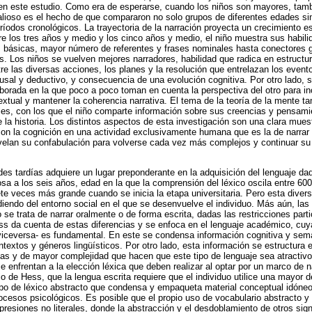
n este estudio. Como era de esperarse, cuando los niños son mayores, tamb
Valioso es el hecho de que compararon no solo grupos de diferentes edades sin
íodos cronológicos. La trayectoria de la narración proyecta un crecimiento e
re los tres años y medio y los cinco años y medio, el niño muestra sus habili
básicas, mayor número de referentes y frases nominales hasta conectores g
. Los niños se vuelven mejores narradores, habilidad que radica en estructura
 las diversas acciones, los planes y la resolución que entrelazan los eventos,
usal y deductivo, y consecuencia de una evolución cognitiva. Por otro lado, 
borada en la que poco a poco toman en cuenta la perspectiva del otro para incl
xtual y mantener la coherencia narrativa. El tema de la teoría de la mente ta
les, con los que el niño comparte información sobre sus creencias y pensami
de la historia. Los distintos aspectos de esta investigación son una clara mue
con la cognición en una actividad exclusivamente humana que es la de narrar h
evelan su confabulación para volverse cada vez más complejos y continuar s
ades tardías adquiere un lugar preponderante en la adquisición del lenguaje da
sa a los seis años, edad en la que la comprensión del léxico oscila entre 60
ete veces más grande cuando se inicia la etapa universitaria. Pero esta divers
diendo del entorno social en el que se desenvuelve el individuo. Más aún, las
 se trata de narrar oralmente o de forma escrita, dadas las restricciones part
ess da cuenta de estas diferencias y se enfoca en el lenguaje académico, cuya
viceversa- es fundamental. En este se condensa información cognitiva y sem
textos y géneros lingüísticos. Por otro lado, esta información se estructura
as y de mayor complejidad que hacen que este tipo de lenguaje sea atractivo
 enfrentan a la elección léxica que deben realizar al optar por un marco de na
dio de Hess, que la lengua escrita requiere que el individuo utilice una mayor
ipo de léxico abstracto que condensa y empaqueta material conceptual idóne
ocesos psicológicos. Es posible que el propio uso de vocabulario abstracto 
resiones no literales, donde la abstracción y el desdoblamiento de otros signifi