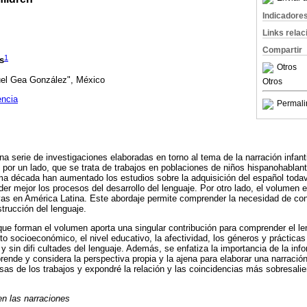
Indicadore
Links rela
Compartir
1
s
Otros
uel Gea González", México
Otros
encia
Permali
 serie de investigaciones elaboradas en torno al tema de la narración infantil
or un lado, que se trata de trabajos en poblaciones de niños hispanohablant
ima década han aumentado los estudios sobre la adquisición del español tod
er mejor los procesos del desarrollo del lenguaje. Por otro lado, el volumen 
vas en América Latina. Este abordaje permite comprender la necesidad de con
strucción del lenguaje.
que forman el volumen aporta una singular contribución para comprender el le
xto socioeconómico, el nivel educativo, la afectividad, los géneros y prácticas
y sin difi cultades del lenguaje. Además, se enfatiza la importancia de la inf
rende y considera la perspectiva propia y la ajena para elaborar una narración
sas de los trabajos y expondré la relación y las coincidencias más sobresali
 en las narraciones