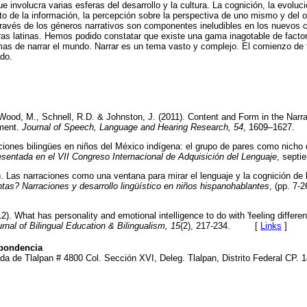
ue involucra varias esferas del desarrollo y la cultura. La cognición, la evoluc
o de la información, la percepción sobre la perspectiva de uno mismo y del ot
a través de los géneros narrativos son componentes ineludibles en los nuevos 
ras latinas. Hemos podido constatar que existe una gama inagotable de fact
rmas de narrar el mundo. Narrar es un tema vasto y complejo. El comienzo de 
ado.
 Wood, M., Schnell, R.D. & Johnston, J. (2011). Content and Form in the Narra
rment.
Journal of Speech, Language and Hearing Research, 54
, 1609–1627.
cciones bilingües en niños del México indígena: el grupo de pares como nicho 
esentada en el VII Congreso Internacional de Adquisición del Lenguaje
, sep
. Las narraciones como una ventana para mirar el lenguaje y la cognición de 
as? Narraciones y desarrollo lingüístico en niños hispanohablantes
, (pp. 7-
. What has personality and emotional intelligence to do with 'feeling different
urnal of Bilingual Education & Bilingualism, 15
(2), 217-234. [
Links
]
spondencia
ada de Tlalpan # 4800 Col. Sección XVI, Deleg. Tlalpan, Distrito Federal CP. 