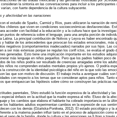
teracciones de las díadas mexicanas y las germanas mostradas por Schröder, 
 consideran la sintonía en las conversaciones para incluir a los participant
n varían, con fuerte dependencia de la cultura subyacente.
 y afectividad en las narraciones
con el estudio de Sparks, Carmiol y Ríos, pues utilizaron la narración de re
niños chilenos que viven en condiciones socioeconómicas desfavorecidas. Est
ara acceder con facilidad a la educación y a la cultura hace que la investigac
an puntos de referencia sobre el lenguaje, para una amplia porción de indiv
ca Latina. La principal contribución de Nolivos y Leyva es haber encontrado 
s y hablar de los antecedentes que provocan los estados emocionales, más qu
tos negativos (comportamientos inadecuados) narrados por sus hijos. Las c
n a ser más extensas porque se regulan los confl ictos, se evalúa el grado d
es generadas. Esto tiene una implicación importante en los estudios adquisi
generar más lenguaje en niños pequeños. Pero que los padres hablen poco de
s de los niños podría ser resultado de creencias arraigadas entre los adulto
los niños no comprenden estados mentales propios y/o ajenos. O podría espe
 a la construcción de la identidad psicológica del niño en la que solo las emo
son las que son motivo de discusión. El trabajo invita a averiguar cuáles son 
idades con respecto a los temas que se consideran aptos para niños. Tanto 
cos que enriquezcan las hipótesis sobre cómo se construyen las prácticas nar
ctitudes parentales, Shiro estudió la función expresiva de la afectividad y la
 especial énfasis en la actitud que la madre expresa al niño. Eluso de la afec
guaje y los cambios que elabora el hablante ha cobrado importancia en la úl
ue los hablantes adultos experimentan cambios en la expresión de sus sentim
blecen con los demás (Ożańska-Ponikwia, 2012). El estado psicológico y la a
iferente a la materna pueden influir tanto en el proceso de adquisición como e
 en el seno de la familia, donde la cultura y las emociones se fi ltran a través