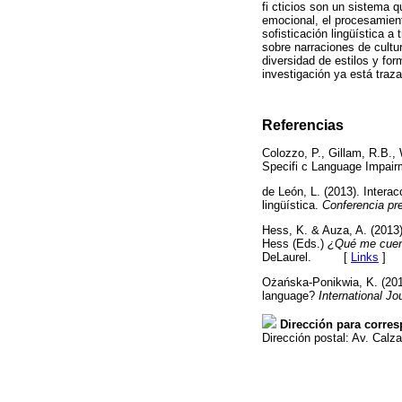
fi cticios son un sistema q
emocional, el procesamient
sofisticación lingüística 
sobre narraciones de cultu
diversidad de estilos y fo
investigación ya está traz
Referencias
Colozzo, P., Gillam, R.B.,
Specifi c Language Impai
de León, L. (2013). Intera
lingüística.
Conferencia pr
Hess, K. & Auza, A. (2013)
Hess (Eds.)
¿Qué me cuent
DeLaurel. [
Links
]
Ożańska-Ponikwia, K. (2012)
language?
International Jo
Dirección para corre
Dirección postal: Av. Calz