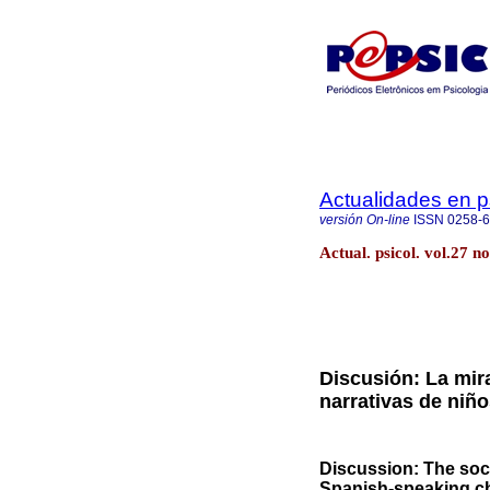
Actualidades en p
versión On-line
ISSN
0258-
Actual. psicol. vol.27 
Discusión: La mira
narrativas de niñ
Discussion: The soci
Spanish-speaking ch