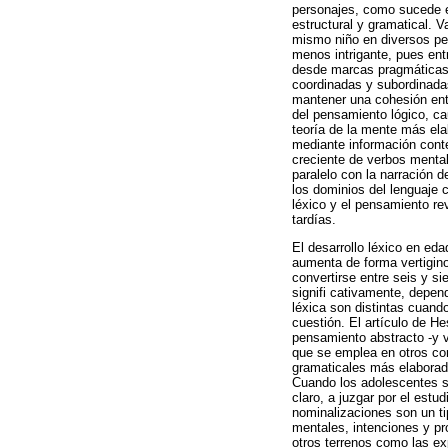
personajes, como sucede e
estructural y gramatical. 
mismo niño en diversos per
menos intrigante, pues ent
desde marcas pragmáticas 
coordinadas y subordinadas
mantener una cohesión entre
del pensamiento lógico, ca
teoría de la mente más ela
mediante información conte
creciente de verbos menta
paralelo con la narración 
los dominios del lenguaje 
léxico y el pensamiento r
tardías.
El desarrollo léxico en ed
aumenta de forma vertigino
convertirse entre seis y si
signifi cativamente, depen
léxica son distintas cuando
cuestión. El artículo de H
pensamiento abstracto -y 
que se emplea en otros con
gramaticales más elaborad
Cuando los adolescentes se
claro, a juzgar por el estu
nominalizaciones son un t
mentales, intenciones y pr
otros terrenos como las exp