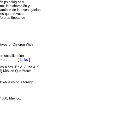
ión psicológica y
ro, la elaboración y
caminos de la investigación
ores que provocan
futuras líneas de
tives of Children With
de socialización
tiembre. [
Links
]
los niños. En A. Auza & K.
26) México-Querétaro:
' while using a foreign
14080, México.