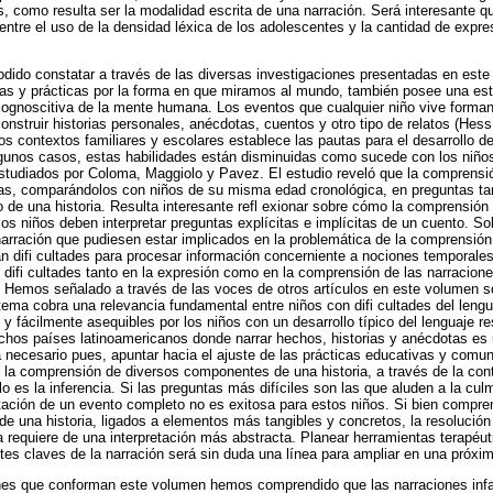
 como resulta ser la modalidad escrita de una narración. Será interesante qu
entre el uso de la densidad léxica de los adolescentes y la cantidad de expres
ido constatar a través de las diversas investigaciones presentadas en este 
uras y prácticas por la forma en que miramos al mundo, también posee una est
cognoscitiva de la mente humana. Los eventos que cualquier niño vive forma
onstruir historias personales, anécdotas, cuentos y otro tipo de relatos (Hess
os contextos familiares y escolares establece las pautas para el desarrollo de
lgunos casos, estas habilidades están disminuidas como sucede con los niño
studiados por Coloma, Maggiolo y Pavez. El estudio reveló que la comprensió
as, comparándolos con niños de su misma edad cronológica, en preguntas tan
o de una historia. Resulta interesante refl exionar sobre cómo la comprensión gl
os niños deben interpretar preguntas explícitas e implícitas de un cuento. Sob
narración que pudiesen estar implicados en la problemática de la comprensió
jan difi cultades para procesar información concerniente a nociones temporale
 difi cultades tanto en la expresión como en la comprensión de las narracion
 Hemos señalado a través de las voces de otros artículos en este volumen so
 tema cobra una relevancia fundamental entre niños con difi cultades del lengu
y fácilmente asequibles por los niños con un desarrollo típico del lenguaje r
uchos países latinoamericanos donde narrar hechos, historias y anécdotas es
a necesario pues, apuntar hacia el ajuste de las prácticas educativas y comuni
 la comprensión de diversos componentes de una historia, a través de la con
lo es la inferencia. Si las preguntas más difíciles son las que aluden a la culm
retación de un evento completo no es exitosa para estos niños. Si bien compre
de una historia, ligados a elementos más tangibles y concretos, la resolución 
a requiere de una interpretación más abstracta. Planear herramientas terapéut
 claves de la narración será sin duda una línea para ampliar en una próxim
ones que conforman este volumen hemos comprendido que las narraciones infa