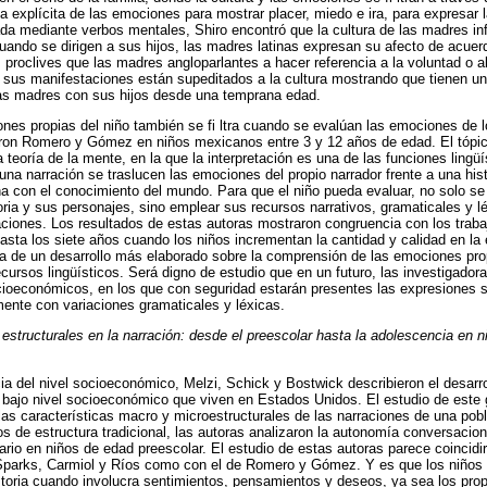
ia explícita de las emociones para mostrar placer, miedo e ira, para expresar l
da mediante verbos mentales, Shiro encontró que la cultura de las madres in
cuando se dirigen a sus hijos, las madres latinas expresan su afecto de acue
 proclives que las madres angloparlantes a hacer referencia a la voluntad o 
sus manifestaciones están supeditados a la cultura mostrando que tienen un 
 las madres con sus hijos desde una temprana edad.
nes propias del niño también se fi ltra cuando se evalúan las emociones de 
aron Romero y Gómez en niños mexicanos entre 3 y 12 años de edad. El tópic
a teoría de la mente, en la que la interpretación es una de las funciones lingüí
r una narración se traslucen las emociones del propio narrador frente a una hist
na con el conocimiento del mundo. Para que el niño pueda evaluar, no solo se 
oria y sus personajes, sino emplear sus recursos narrativos, gramaticales y léx
aciones. Los resultados de estas autoras mostraron congruencia con los trab
asta los siete años cuando los niños incrementan la cantidad y calidad en la 
de un desarrollo más elaborado sobre la comprensión de las emociones pro
ecursos lingüísticos. Será digno de estudio que en un futuro, las investigado
ocioeconómicos, en los que con seguridad estarán presentes las expresiones 
ente con variaciones gramaticales y léxicas.
estructurales en la narración: desde el preescolar hasta la adolescencia en n
ia del nivel socioeconómico, Melzi, Schick y Bostwick describieron el desarro
 bajo nivel socioeconómico que viven en Estados Unidos. El estudio de este 
as características macro y microestructurales de las narraciones de una pob
 de estructura tradicional, las autoras analizaron la autonomía conversaciona
erario en niños de edad preescolar. El estudio de estas autoras parece coincid
 Sparks, Carmiol y Ríos como con el de Romero y Gómez. Y es que los niños
toria cuando involucra sentimientos, pensamientos y deseos, ya sea los prop