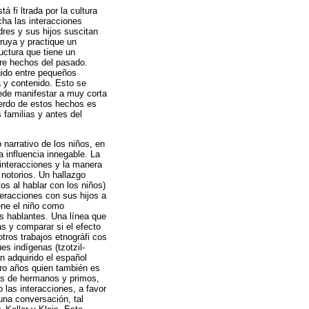
 fi ltrada por la cultura
cha las interacciones
dres y sus hijos suscitan
ruya y practique un
ructura que tiene un
bre hechos del pasado.
gido entre pequeños
 y contenido. Esto se
ede manifestar a muy corta
uerdo de estos hechos es
 familias y antes del
 narrativo de los niños, en
a influencia innegable. La
 interacciones y la manera
notorios. Un hallazgo
s al hablar con los niños)
teracciones con sus hijos a
iene el niño como
ños hablantes. Una línea que
as y comparar si el efecto
tros trabajos etnográfi cos
es indígenas (tzotzil-
n adquirido el español
tro años quien también es
res de hermanos y primos,
 las interacciones, a favor
una conversación, tal