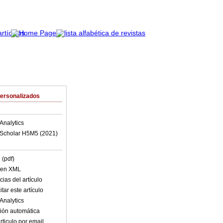
Personalizados
Analytics
Scholar H5M5 (
2021
)
 (pdf)
o en XML
ias del artículo
tar este artículo
Analytics
ión automática
rticulo por email