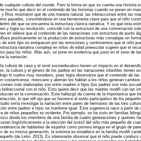
de cualquier cultura del mundo. Pero la forma en que se cuenta una historia está
tiene mucho que decir en el contenido de las historias cuando se ponen en mar
l y Ríos mostraron que de una manera natural, las interacciones entre las ma
tos pasados, convirtiéndose en una herramienta clave para que el niño const
dentro del que se encuentra la estructura clásica narrativa. Y es que esta est
men y logra su resolución, coincide con la estructura de una conversación so
en en relieve que el contenido de las narraciones con estructura de punto ál
nfluye positivamente en la producción de estructuras más complejas en forma
 de este tipo se enriquecen por las emociones y sentimientos que el niño pu
structura narrativa compleja en niños de edad preescolar sugiere que el rec
ivo para los niños. Más aún, se pone en evidencia que justo en el seno de las
a la narración.
a cultura de casa y el nivel socioeducativo tienen un impacto en el desarrollo
eis, la cultura y el género de los padres en las narraciones infantiles tienen un
rabajo lo vuelve muy novedoso, pues logra observarse que el contenido de las
gen costarricense, mexicano y alemán les hablan a los niños generan cambios 
acciones más elaboradas son entre madres e hijos (los padres son más escueto
 bidireccional con el niño. Esto quiere decir que las madres modifi can las in
nvolucran en la conversación. Este hallazgo da cuenta de la importancia que t
nteracción, lo que refl eja que se favorece el estilo participativo de los peque
tudio sería investigar la narración entre pares de hermanos de las tres cultur
ión entre padres e hijos se mantiene igual. Esta sugerencia nace a partir de o
va de niños pequeños es evidente. Por ejemplo, se ha visto en familias bilingü
xico donde los miembros de una familia de cuatro generaciones y quienes ha
ustan lingüísticamente a la elección del tzotzil del niño más pequeño de cua
eponderancia de hablantes de español como primera lengua en el grupo de pa
os de su misma generación, la sintonía se establece en la familia modifi cando
pequeño (de León, 2013). Es interesante observar que el niño puede conducir 