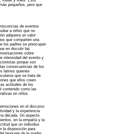
Keller y Kleis. Esto
es más pequeños, pero que
miniscencias de eventos
udiar a niños que no
ión adquiera un valor
iduos que comparten una
que los padres se preocupan
e en discutir las
onversaciones sobre
e intensidad del evento y
cionistas porque son
 las consecuencias de los
s latinos quienes
cularse que se trata de
ciones que ellos creen
las actitudes de los
el contenido como las
rativas en niños
s emociones en el discurso
tividad y la experiencia
tima década. Un aspecto
ientos, en la empatía y la
ctitud que un individuo
n la disposición para
 del lenguaje de la madre.