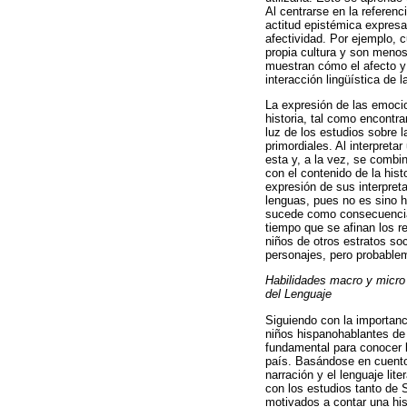
Al centrarse en la referenc
actitud epistémica expresa
afectividad. Por ejemplo, 
propia cultura y son menos
muestran cómo el afecto y 
interacción lingüística de
La expresión de las emocio
historia, tal como encontr
luz de los estudios sobre l
primordiales. Al interpreta
esta y, a la vez, se combi
con el contenido de la hist
expresión de sus interpret
lenguas, pues no es sino h
sucede como consecuencia 
tiempo que se afinan los r
niños de otros estratos s
personajes, pero probablem
Habilidades macro y micro 
del Lenguaje
Siguiendo con la importanc
niños hispanohablantes de
fundamental para conocer l
país. Basándose en cuentos
narración y el lenguaje lit
con los estudios tanto de
motivados a contar una his