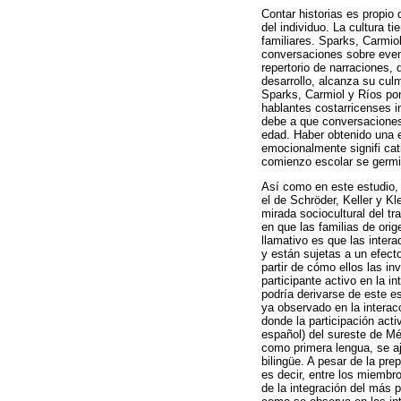
Contar historias es propio 
del individuo. La cultura 
familiares. Sparks, Carmio
conversaciones sobre even
repertorio de narraciones, 
desarrollo, alcanza su cul
Sparks, Carmiol y Ríos pon
hablantes costarricenses i
debe a que conversaciones
edad. Haber obtenido una e
emocionalmente signifi cat
comienzo escolar se germin
Así como en este estudio, l
el de Schröder, Keller y Kl
mirada sociocultural del t
en que las familias de ori
llamativo es que las inter
y están sujetas a un efecto
partir de cómo ellos las i
participante activo en la i
podría derivarse de este es
ya observado en la interacc
donde la participación acti
español) del sureste de Mé
como primera lengua, se aj
bilingüe. A pesar de la pr
es decir, entre los miembr
de la integración del más 