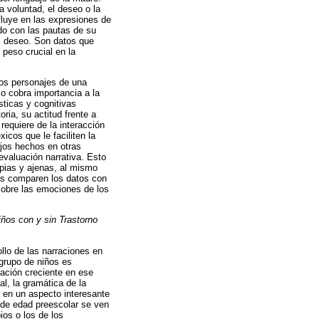
a voluntad, el deseo o la
fluye en las expresiones de
rdo con las pautas de su
al deseo. Son datos que
peso crucial en la
los personajes de una
o cobra importancia a la
sticas y cognitivas
oria, su actitud frente a
requiere de la interacción
icos que le faciliten la
ajos hechos en otras
evaluación narrativa. Esto
pias y ajenas, al mismo
ras comparen los datos con
sobre las emociones de los
iños con y sin Trastorno
llo de las narraciones en
grupo de niños es
lación creciente en ese
l, la gramática de la
ir en un aspecto interesante
 de edad preescolar se ven
ios o los de los