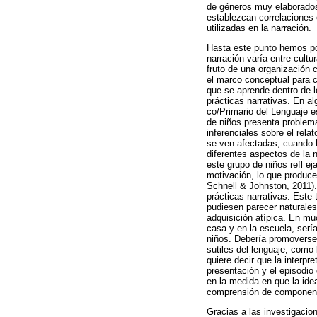
de géneros muy elaborados,
establezcan correlaciones 
utilizadas en la narración.
Hasta este punto hemos pod
narración varía entre cult
fruto de una organización 
el marco conceptual para c
que se aprende dentro de l
prácticas narrativas. En a
co/Primario del Lenguaje e
de niños presenta problem
inferenciales sobre el relat
se ven afectadas, cuando l
diferentes aspectos de la 
este grupo de niños refl e
motivación, lo que produce
Schnell & Johnston, 2011).
prácticas narrativas. Este
pudiesen parecer naturales 
adquisición atípica. En m
casa y en la escuela, serí
niños. Debería promoverse
sutiles del lenguaje, como 
quiere decir que la interp
presentación y el episodio 
en la medida en que la ide
comprensión de componentes
Gracias a las investigaci