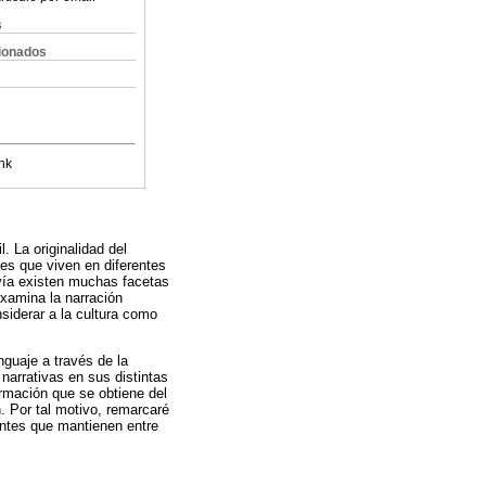
s
cionados
nk
. La originalidad del
es que viven en diferentes
avía existen muchas facetas
examina la narración
siderar a la cultura como
nguaje a través de la
 narrativas en sus distintas
ormación que se obtiene del
. Por tal motivo, remarcaré
entes que mantienen entre