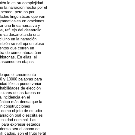
ién lo es su complejidad
o la narración hecha por el
sperado, pero no por
dades lingüísticas que van
ramaticales en oraciones
r una línea narrativa y
 refl ejo del desarrollo
se va desarrollando una
uirlo en la narración
mbién se refl eja en eluso
entos que corren en
stra de cómo interactúan
istorias. En ellas, el
u ascenso en etapas
do que el crecimiento
00 y 10000 palabras para
idad léxica puede variar
 habilidades de elección
iculares de las tareas en
 incidencia en el
ántica más densa que la
 en construcciones
 como objeto de estudio.
rración oral o escrita es
 densidad nominal. Las
o para expresar estados
y denso sea el abono de
 cados, son el fruto fértil