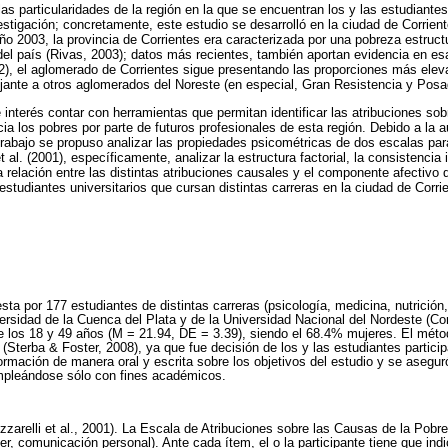
as particularidades de la región en la que se encuentran los y las estudiantes
estigación; concretamente, este estudio se desarrolló en la ciudad de Corrien
ño 2003, la provincia de Corrientes era caracterizada por una pobreza estructu
el país (Rivas, 2003); datos más recientes, también aportan evidencia en es
2), el aglomerado de Corrientes sigue presentando las proporciones más elev
ante a otros aglomerados del Noreste (en especial, Gran Resistencia y Posa
 interés contar con herramientas que permitan identificar las atribuciones sob
cia los pobres por parte de futuros profesionales de esta región. Debido a la
trabajo se propuso analizar las propiedades psicométricas de dos escalas par
 al. (2001), específicamente, analizar la estructura factorial, la consistencia 
 relación entre las distintas atribuciones causales y el componente afectivo d
studiantes universitarios que cursan distintas carreras en la ciudad de Corri
a por 177 estudiantes de distintas carreras (psicología, medicina, nutrición
ersidad de la Cuenca del Plata y de la Universidad Nacional del Nordeste (Cor
 los 18 y 49 años (M = 21.94, DE = 3.39), siendo el 68.4% mujeres. El méto
o (Sterba & Foster, 2008), ya que fue decisión de los y las estudiantes particip
formación de manera oral y escrita sobre los objetivos del estudio y se asegur
empleándose sólo con fines académicos.
Cozzarelli et al., 2001). La Escala de Atribuciones sobre las Causas de la Po
r, comunicación personal). Ante cada ítem, el o la participante tiene que ind