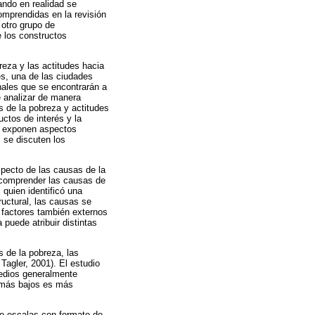
ando en realidad se
omprendidas en la revisión
 otro grupo de
 los constructos
reza y las actitudes hacia
es, una de las ciudades
ales que se encontrarán a
e analizar de manera
s de la pobreza y actitudes
ctos de interés y la
se exponen aspectos
 se discuten los
pecto de las causas de la
n comprender las causas de
quien identificó una
tructural, las causas se
a factores también externos
puede atribuir distintas
s de la pobreza, las
Tagler, 2001). El estudio
medios generalmente
s más bajos es más
 de escalas con formato de