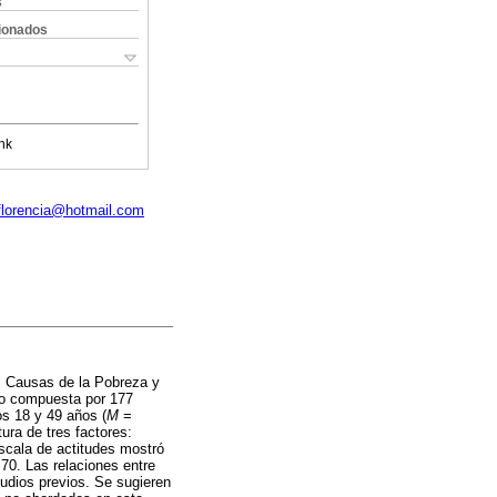
s
cionados
nk
florencia@hotmail.com
as Causas de la Pobreza y
uvo compuesta por 177
os 18 y 49 años (
M
=
ura de tres factores:
escala de actitudes mostró
70. Las relaciones entre
tudios previos. Se sugieren