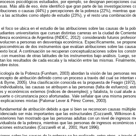
procesos psicológicos estudiados, por ejemplo, se designan percepciones cu
usas. Más allá de eso, éste identificó que gran parte de las investigaciones c
ribuciones o causas (44%) y percepciones de la pobreza (22%), mientras que
a las actitudes como objeto de estudio (23%), y el resto una combinación de
el foco se ubica en el estudio de las atribuciones sobre las causas de la pob
udiantes universitarios que cursan distintas carreras en la ciudad de Corrient
breza económica de Argentina (INDEC, 2012): considerando futuros profesion
 involucren a personas en desventaja económica. Específicamente, se propon
 psicométricas de dos instrumentos que evalúan atribuciones sobre las causa
texto local. A continuación se recuperan conceptualizaciones sobre los constru
con muestras de otras latitudes de los instrumentos bajo análisis. Luego, 
an los resultados de cada escala y la relación entre las mismas. Finalmente,
obre éstos.
cología de la Pobreza (Furnham, 2003) abordan la visión de las personas res
concepto de atribución definido como un proceso a través del cual se intenta
 Byrne, 2005). Una clasificación conocida es la propuesta de Feagin (1972), 
: individualista, las causas se atribuyen a las personas (falta de esfuerzo); es
les y económicos externos (índices de desempleo); y fatalista, lo cual alude 
suerte o circunstancia poco afortunadas. Vale señalar que una misma persona 
 a explicaciones mixtas (Palomar Lever & Pérez Corres, 2003).
r fundamental de atribución debido a que si bien se reconocen causas múltiple
idenciado ser más importantes que las estructurales (Cozzarelli, Wilkinson & 
osteriores han mostrado que las personas adultas con un nivel de ingresos 
ividualista de la pobreza, mientras que las personas de ingresos económico
uciones estructurales (Cozzarelli et al., 2001; Hunt 1996).
uciones sobre las causas de la pobreza se ha realizado, entre otros, a través