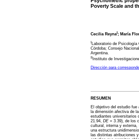
Psychometric propert
Poverty Scale and th
I
Cecilia Reyna
; María Fl
I
Laboratorio de Psicología 
Córdoba; Consejo Nacional
Argentina.
II
Instituto de Investigacion
Dirección para correspond
RESUMEN
El objetivo del estudio fu
la dimensión afectiva de l
estudiantes universitarios 
21.94,
DE
= 3.39), de los 
cultural, interna y extern
una estructura unidimensio
las distintas atribuciones