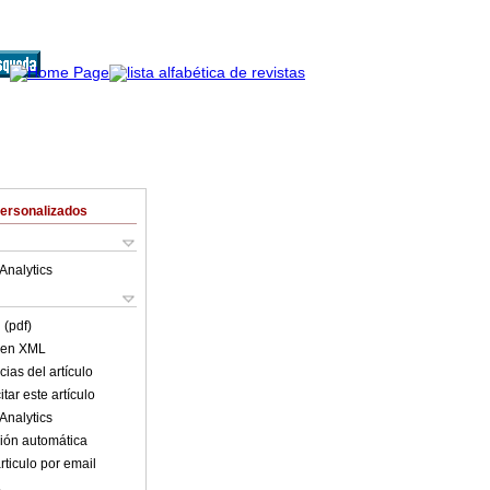
Personalizados
Analytics
 (pdf)
o en XML
ias del artículo
tar este artículo
Analytics
ión automática
rticulo por email