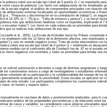
 la pobreza sobre una escala tipo Likert de 5 puntos (1 = no importante para
 como causa de pobreza). Los ítems son adaptaciones de los empleados por
 de la escala original, el análisis de componentes principales con rotación ob
s de atribuciones externas focalizadas en oportunidades económicas o financ
79) (p.e., "Prejuicios y discriminación en la contratación de trabajo"), un segu
licó el 14.10% (α = .75) (p.e., "Falta de esfuerzo y pereza"), y un tercer facto
 pobreza más que atribuciones fatalistas como se esperaba, explicando el 7.
stir a escuelas malas"). Los ítems en cada subescala se promedian para brinda
ica que se realizan más atribuciones de ese tipo.
(Cozzarelli et al., 2001). La Escala de Actitudes hacia los Pobres comprende
io se emplearon sólo los 12 ítems de la dimensión afectiva, seis expresados 
pobre") y seis en sentido negativo (como "Trato de evitar relacionarme con la
 realiza sobre una escala tipo Likert de 5 puntos (1 = totalmente en desacuer
interna medida con el coeficiente alfa de Cronbach fue de .87 en el estudio o
. Los ítems negativos son invertidos y todos se promedian para brindar una me
s se solicitó autorización a docentes a cargo de distintas asignaturas y luego 
 de los cuestionarios estuvo a cargo de investigadores o estudiantes entrenad
arácter voluntario de su participación y la confidencialidad del manejo de los d
o (previamente evaluado por la universidad). Estas escalas se aplicaron en c
jeto de este estudio. Los participantes completaron los cuestionarios indivi
 clase, en horario y espacio áulico.
 manualmente en una base de datos y posteriormente analizados, para lo cua
izaron análisis de las propiedades psicométricas y de relaciones entre las 
liminar de casos y variables: se consideraron casos atípicos univariados aqu