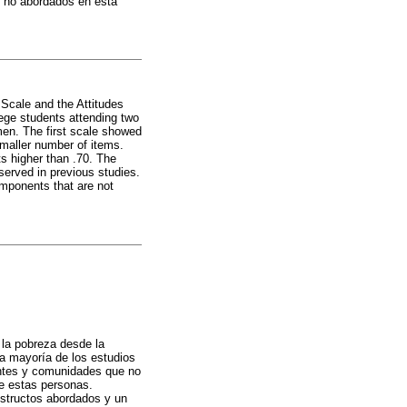
s no abordados en esta
 Scale and the Attitudes
ege students attending two
en. The first scale showed
 smaller number of items.
s higher than .70. The
bserved in previous studies.
omponents that are not
 la pobreza desde la
a mayoría de los estudios
antes y comunidades que no
 de estas personas.
nstructos abordados y un