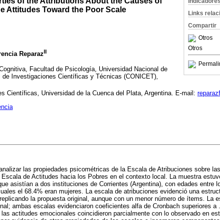
ies of the Attributions About the Causes of
Indicadore
e Attitudes Toward the Poor Scale
Links rela
Compartir
Otros
Otros
II
orencia Reparaz
Permali
Cognitiva, Facultad de Psicología, Universidad Nacional de
 de Investigaciones Científicas y Técnicas (CONICET),
es Científicas, Universidad de la Cuenca del Plata, Argentina. E-mail:
reparaz
encia
e analizar las propiedades psicométricas de la Escala de Atribuciones sobre l
a Escala de Actitudes hacia los Pobres en el contexto local. La muestra est
que asistían a dos instituciones de Corrientes (Argentina), con edades entre l
cuales el 68.4% eran mujeres. La escala de atribuciones evidenció una estruct
a, replicando la propuesta original, aunque con un menor número de ítems. La 
nal; ambas escalas evidenciaron coeficientes alfa de Cronbach superiores a .
 y las actitudes emocionales coincidieron parcialmente con lo observado en es