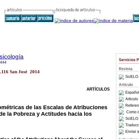
sicología
Servicios 
6444
Revista
no.116 San José 2014
SciELO 
Articulo
ARTÍCULOS
Español
Articul
Referenc
métricas de las Escalas de Atribuciones
Como ci
de la Pobreza y Actitudes hacia los
SciELO 
Traducc
Enviar a