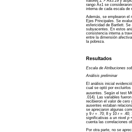
valores Z > Â±3.29 y atípi
rango Â±1 se consideraron 
interna de cada escala de 
Además, se emplearon el m
Ejes Principales. Se evaluó
esfericidad de Bartlett. Se
subyacentes. En estos anál
consistencia interna a trav
entre la dimensión afectiv
la pobreza.
Resultados
Escala de Atribuciones so
Análisis preliminar
El análisis inicial evidenc
cual se optó por excluirlo
ausentes. Según el test MC
.014). Las variables fuero
recibieron el valor de cero
ausentes estaban relaciona
se apreciaron algunas corr
y 9
r =
.70; 8 y 10
r =
.40; 
significativas a un nivel
p 
cuenta las correlaciones o
Por otra parte, no se aprec