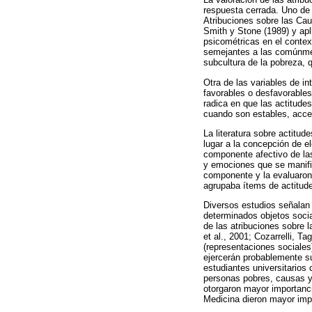
respuesta cerrada. Uno de t
Atribuciones sobre las Cau
Smith y Stone (1989) y ap
psicométricas en el context
semejantes a las comúnmen
subcultura de la pobreza, q
Otra de las variables de i
favorables o desfavorable
radica en que las actitude
cuando son estables, acces
La literatura sobre actitud
lugar a la concepción de e
componente afectivo de la
y emociones que se manifies
componente y la evaluaron 
agrupaba ítems de actitude
Diversos estudios señalan
determinados objetos socia
de las atribuciones sobre l
et al., 2001; Cozarrelli, T
(representaciones sociales
ejercerán probablemente s
estudiantes universitarios
personas pobres, causas y
otorgaron mayor importancia
Medicina dieron mayor impo