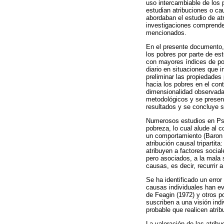
uso intercambiable de los 
estudian atribuciones o ca
abordaban el estudio de at
investigaciones comprende 
mencionados.
En el presente documento, 
los pobres por parte de est
con mayores índices de po
diario en situaciones que
preliminar las propiedades
hacia los pobres en el con
dimensionalidad observada 
metodológicos y se present
resultados y se concluye s
Numerosos estudios en Psi
pobreza, lo cual alude al 
un comportamiento (Baron &
atribución causal tripartita
atribuyen a factores socia
pero asociados, a la mala 
causas, es decir, recurrir
Se ha identificado un erro
causas individuales han ev
de Feagin (1972) y otros p
suscriben a una visión ind
probable que realicen atrib
La valoración de las atrib