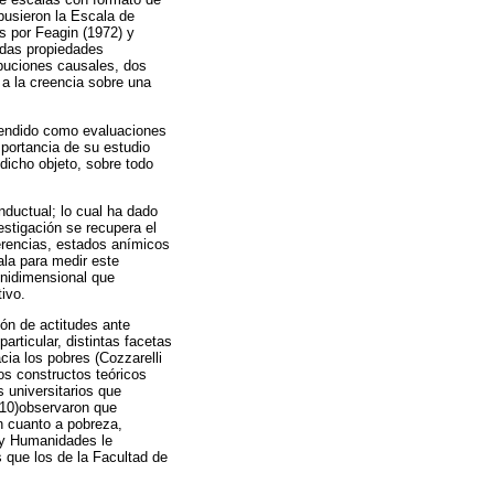
opusieron la Escala de
s por Feagin (1972) y
adas propiedades
ribuciones causales, dos
a la creencia sobre una
ntendido como evaluaciones
portancia de su estudio
dicho objeto, sobre todo
onductual; lo cual ha dado
stigación se recupera el
erencias, estados anímicos
ala para medir este
unidimensional que
ivo.
ón de actitudes ante
rticular, distintas facetas
cia los pobres (Cozzarelli
ros constructos teóricos
 universitarios que
010)observaron que
n cuanto a pobreza,
 y Humanidades le
s que los de la Facultad de