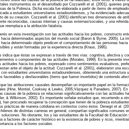
ales instrumentos es el desarrollado por Cozzarelli et al. (2001), quienes pr
sas de la Pobreza. Dicha escala fue elaborada a partir de ítems de empleado
licada a estudiantes universitarios estadounidenses, y ha evidenciado adecu
o de su creación. Cozzarelli et al. (2001) identifican tres dimensiones de at
te reconocidas, causas internas y causas externas/sociales, y una referida 
ue reemplaza a la atribución fatalista.
nterés en esta investigación son las actitudes hacia los pobres, constructo e
s hacia determinados aspectos del mundo social (Baron & Byrne, 2005). La im
s hacia determinado objeto predicen el comportamiento de las personas hacia 
ibles y están formadas por la experiencia directa (Kraus, 1995).
es indica que éstas se expresan a través de tres vías: cognitiva, afectiva y c
lementos o componentes de las actitudes (Morales, 1999). En la presente inve
s actitudes hacia los pobres, expresado como sentimientos evaluativos, pref
tan ante el objeto de la actitud. Cozzarelli et al. (2001), elaboraron una esc
con estudiantes universitarios estadounidenses, obteniendo una estructura 
s favorables y desfavorables (ítems que fueron invertidos) de contenido afect
 que las atribuciones causales desempeñan un importante papel en la formaci
les (Hine, Montiel, Cooksey & Lewko, 2005;Vázquez & Panadero, 2007). En pa
as causas de la pobreza se relacionan significativamente con las actitudes ha
agler, & Wilkinson, 2002). Es importante señalar estudios que, recurriendo a ot
), han procurado recuperar la concepción que tienen de la pobreza estudiantes
us prácticas de manera cotidiana en contextos como éstos. Denegri et al. (2
 chilenos de distintas carreras en general, compartían significados comunes e
 soluciones. No obstante, los y las estudiantes de la Facultad de Educación
 a factores de carácter histórico en la existencia de pobres y ricos, mientra
rtancia a los factores sociales.