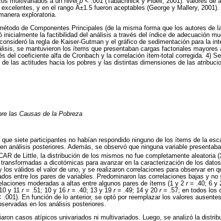
cos multivariados a un nivel
p <
.001 (Tabachnick y Fidell, 2001). Valores de a
excelentes, y en el rango Â±1.5 fueron aceptables (George y Mallery, 2001). 2
manera exploratoria.
étodo de Componentes Principales (de la misma forma que los autores de la e
 inicialmente la factibilidad del análisis a través del índice de adecuación m
 consideró la regla de Kaiser-Gutman y el gráfico de sedimentación para la int
isis, se mantuvieron los ítems que presentaban cargas factoriales mayores 
és del coeficiente alfa de Cronbach y la correlación ítem-total corregida. 4) Se
a de las actitudes hacia los pobres y las distintas dimensiones de las atribuc
bre las Causas de la Pobreza
ió que siete participantes no habían respondido ninguno de los ítems de la esca
s en análisis posteriores. Además, se observó que ninguna variable presenta
AR de Little, la distribución de los mismos no fue completamente aleatoria 
n transformadas a dicotómicas para avanzar en la caracterización de los dato
 y los válidos el valor de uno, y se realizaron correlaciones para observar en
dos entre los pares de variables. Predominaron las correlaciones bajas y no s
elaciones moderadas a altas entre algunos pares de ítems (1 y 2
r =
.40; 6 y
10 y 11
r =
.51; 10 y 16
r =
.40; 13 y 19
r =
.49; 14 y 20
r =
.57; en todos los 
<
.001). En función de lo anterior, se optó por reemplazar los valores ausente
bservadas en los análisis posteriores.
iaron casos atípicos univariados ni multivariados. Luego, se analizó la distrib