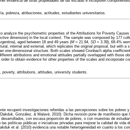
ener evidencia de otras propiedades de las escalas e incorporen componente
a, pobreza, atribuciones, actitudes, estudiantes universitarios.
to analyze the psychometric properties of the Attributions for Poverty Causes
ective dimension) in the local context. The sample was composed by 177 coll
(Argentina), aged between 18 and 49 years (
M
= 21.94,
SD
= 3.39), 68.4% wom
ltural, internal and external, which replicates the original proposal, but with a
n one-dimensional structure. Both scales showed Cronbach alpha coefficient
ifferent attributions and emotional attitudes partially overlapped with those o
order to obtain evidence for other properties of the scales and incorporate c
.
poverty, attributions, attitudes, university students.
iente recuperó investigaciones referidas a las percepciones sobre los pobres y
(Dakduk, González, & Malavé, 2010). Dicha revisión pone de manifiesto que l
s desarrollados, con escasa proporción de pobres, o con muestras de estudi
n las políticas públicas o iniciativas privadas para mejorar la calidad de vida
akduk et al. (2010) evidencia una notable heterogeneidad en cuanto a los co