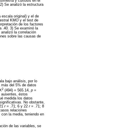
simetría y curtosis en el
) Se analizó la estructura
scala original) y el de
uestral KMO y el test de
erpretación de los factores
a .40. 3) Se examinó la
 analizó la correlación
iones sobre las causas de
la bajo análisis, por lo
ba más del 5% de datos
2
(X
(494) = 565.14,
p =
s ausentes, éstos
 qué medida los datos
ignificativas. No obstante,
 21
r =
.71; 6 y 22
r =
.71; 8
casos relaciones
s con la media, teniendo en
ución de las variables, se