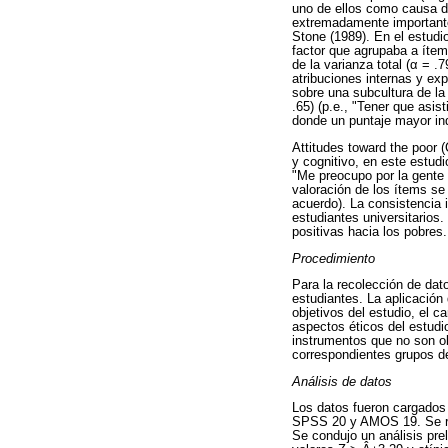
uno de ellos como causa de
extremadamente importante
Stone (1989). En el estudio
factor que agrupaba a ítem
de la varianza total (α = .
atribuciones internas y exp
sobre una subcultura de la
.65) (p.e., "Tener que asi
donde un puntaje mayor ind
Attitudes toward the poor 
y cognitivo, en este estud
"Me preocupo por la gente 
valoración de los ítems se
acuerdo). La consistencia 
estudiantes universitarios
positivas hacia los pobres.
Procedimiento
Para la recolección de dato
estudiantes. La aplicación
objetivos del estudio, el c
aspectos éticos del estudi
instrumentos que no son ob
correspondientes grupos de
Análisis de datos
Los datos fueron cargados
SPSS 20 y AMOS 19. Se real
Se condujo un análisis pre