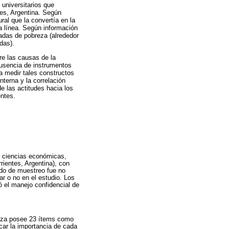
 universitarios que
tes, Argentina. Según
ral que la convertía en la
a línea. Según información
adas de pobreza (alrededor
das).
re las causas de la
 ausencia de instrumentos
a medir tales constructos
interna y la correlación
e las actitudes hacia los
entes.
, ciencias económicas,
rientes, Argentina), con
do de muestreo fue no
ar o no en el estudio. Los
ó el manejo confidencial de
breza posee 23 ítems como
icar la importancia de cada