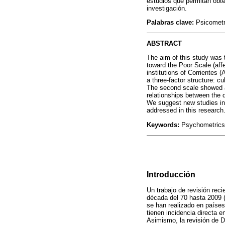
estudios que permitan obt
investigación.
Palabras clave:
Psicometrí
ABSTRACT
The aim of this study was 
toward the Poor Scale (aff
institutions of Corrientes 
a three-factor structure: cu
The second scale showed a
relationships between the d
We suggest new studies in 
addressed in this research
Keywords:
Psychometrics, 
Introducción
Un trabajo de revisión rec
década del 70 hasta 2009 
se han realizado en paíse
tienen incidencia directa e
Asimismo, la revisión de D