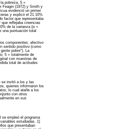
 la pobreza, 5 =
 Feagin (1972) y Smith y
licua evidenció un primer
ieras y explicó el 21.10%
ndo factor que representaba
r que reflejaba creencias
40% de la varianza (α =
r una puntuación total
 dos componentes: afectivo
en sentido positivo (como
 gente pobre"). La
do, 5 = totalmente de
riginal con muestras de
dida total de actitudes
se invitó a los y las
os, quienes informaron los
atos; lo cual atañe a los
onjunto con otros
dualmente en sus
l se empleó el programa
variables estudiadas. 1)
ellos que presentaban