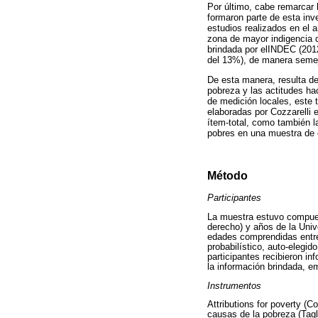
Por último, cabe remarcar l
formaron parte de esta inv
estudios realizados en el a
zona de mayor indigencia d
brindada por elINDEC (201
del 13%), de manera semej
De esta manera, resulta de
pobreza y las actitudes ha
de medición locales, este 
elaboradas por Cozzarelli et
ítem-total, como también la
pobres en una muestra de e
Método
Participantes
La muestra estuvo compuest
derecho) y años de la Univ
edades comprendidas entre
probabilístico, auto-elegid
participantes recibieron in
la información brindada, 
Instrumentos
Attributions for poverty (
causas de la pobreza (Tagle