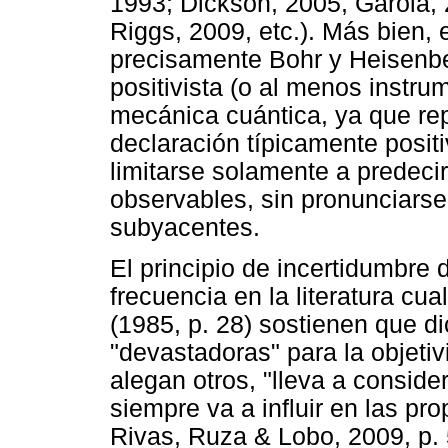
1993; Dickson, 2005, Garola, 
Riggs, 2009, etc.). Más bien,
precisamente Bohr y Heisenbe
positivista (o al menos instrum
mecánica cuántica, ya que rep
declaración típicamente positi
limitarse solamente a predeci
observables, sin pronunciarse
subyacentes.
El principio de incertidumbre
frecuencia en la literatura cua
(1985, p. 28) sostienen que d
"devastadoras" para la objeti
alegan otros, "lleva a consid
siempre va a influir en las pr
Rivas, Ruza & Lobo, 2009, p. 