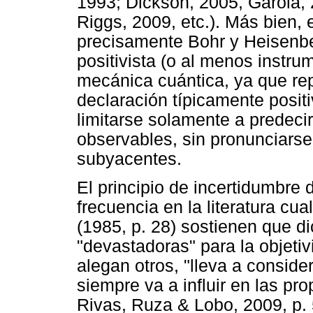
1993; Dickson, 2005, Garola, 
Riggs, 2009, etc.). Más bien,
precisamente Bohr y Heisenbe
positivista (o al menos instrum
mecánica cuántica, ya que rep
declaración típicamente positi
limitarse solamente a predeci
observables, sin pronunciarse
subyacentes.
El principio de incertidumbre
frecuencia en la literatura cua
(1985, p. 28) sostienen que d
"devastadoras" para la objeti
alegan otros, "lleva a consid
siempre va a influir en las pr
Rivas, Ruza & Lobo, 2009, p. 