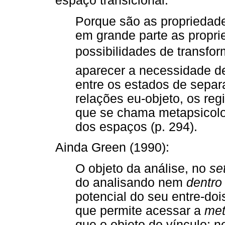
espaço transicional:
Porque são as propriedad
em grande parte as propri
possibilidades de transform
aparecer a necessidade de
entre os estados de separ
relações eu-objeto, os reg
que se chama metapsicolo
dos espaços (p. 294).
Ainda Green (1990):
O objeto da análise, no
se
do analisando nem
dentro
potencial do seu entre-do
que permite acessar a
met
que o objeto do vínculo; 