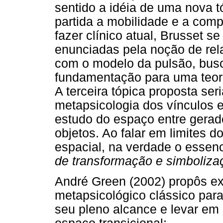
sentido a idéia de uma nova 
partida a mobilidade e a co
fazer clínico atual, Brusset 
enunciadas pela noção de rel
com o modelo da pulsão, busc
fundamentação para uma teori
A terceira tópica proposta se
metapsicologia dos vínculos e 
estudo do espaço entre gerad
objetos. Ao falar em limites d
espacial, na verdade o essenc
de transformação e simboliza
André Green (2002) propôs ext
metapsicológico clássico par
seu pleno alcance e levar em