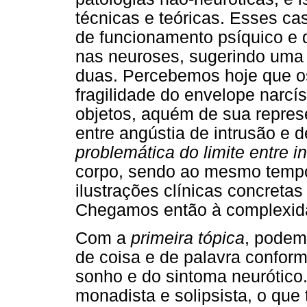
técnicas e teóricas. Esses c
de funcionamento psíquico e 
nas neuroses, sugerindo um
duas. Percebemos hoje que os
fragilidade do envelope narcí
objetos, aquém de sua repres
entre angústia de intrusão e
problemática do limite entre int
corpo, sendo ao mesmo tempo s
ilustrações clínicas concretas 
Chegamos então à complexidad
Com a
primeira tópica
, podem
de coisa e de palavra confor
sonho e do sintoma neurótico.
monadista e solipsista, o que t