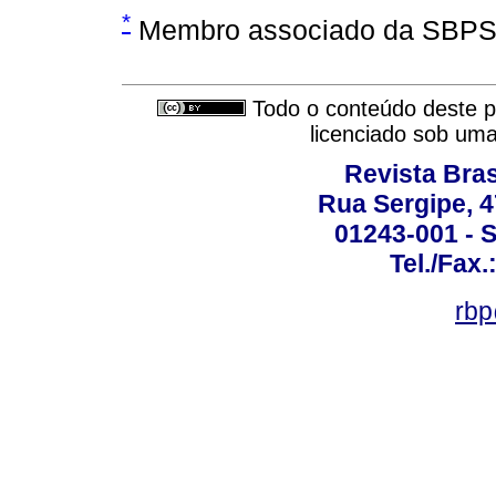
*
Membro associado da SBPS
Todo o conteúdo deste pe
licenciado sob um
Revista Bras
Rua Sergipe, 47
01243-001 - S
Tel./Fax.
rbp