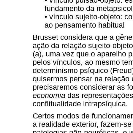
• vínculo pulsão-objeto: es
fundamento da metapsicol
• vínculo sujeito-objeto: c
ao pensamento habitual
Brusset considera que a gêne
ação da relação sujeito-objeto
(a), uma vez que o aparelho p
pelos vínculos, ao mesmo tem
determinismo psíquico (Freud)
quisermos pensar na relação 
precisaremos considerar as f
economia
das representações
conflitualidade intrapsíquica.
Certos modos de funcionamen
a realidade exterior, fazem-s
patologias não-neuróticas, e