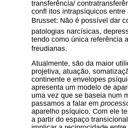
transferência/ contratransfer
confl itos intrapsíquicos entre
Brusset: Não é possível dar c
patologias narcísicas, depres
tendo como única referência a
freudianas.
Atualmente, são da maior util
projetiva, atuação, somatizaçã
continente e envelopes psíqui
apresenta um modelo de aparel
uma vez que se baseia num m
passamos a falar em
processo
aparelho psíquico. Com ele t
a partir do espaço transicion
implicar a reciprocidade entre 