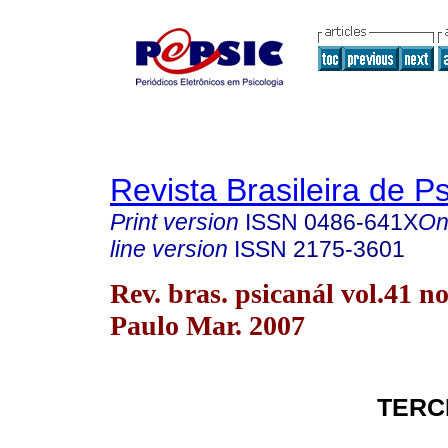
Revista Brasileira de P
Print version
ISSN
0486-641X
On
line version
ISSN
2175-3601
Rev. bras. psicanál vol.41 n
Paulo Mar. 2007
TERC