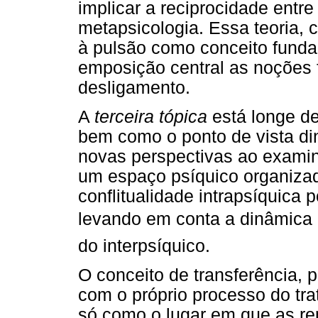
implicar a reciprocidade entre 
metapsicologia. Essa teoria, 
à pulsão como conceito fund
emposição central as noções 
desligamento.
A
terceira tópica
está longe de
bem como o ponto de vista di
novas perspectivas ao examin
um espaço psíquico organizad
conflitualidade intrapsíquica 
levando em conta a dinâmica do 
do interpsíquico.
O conceito de transferência, 
com o próprio processo do tr
só como o lugar em que as re