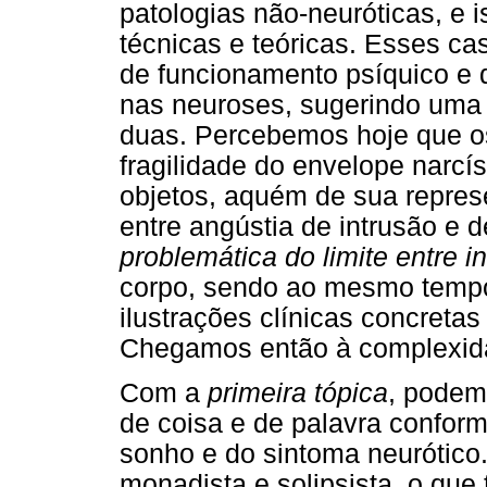
patologias não-neuróticas, e
técnicas e teóricas. Esses c
de funcionamento psíquico e 
nas neuroses, sugerindo um
duas. Percebemos hoje que os
fragilidade do envelope narcí
objetos, aquém de sua repres
entre angústia de intrusão e
problemática do limite entre int
corpo, sendo ao mesmo tempo s
ilustrações clínicas concretas 
Chegamos então à complexidad
Com a
primeira tópica
, podem
de coisa e de palavra confor
sonho e do sintoma neurótico.
monadista e solipsista, o que t