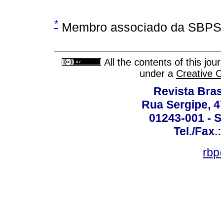
*
Membro associado da SBPS
All the contents of this jo
under a
Creative 
Revista Bras
Rua Sergipe, 47
01243-001 - S
Tel./Fax.
rbp