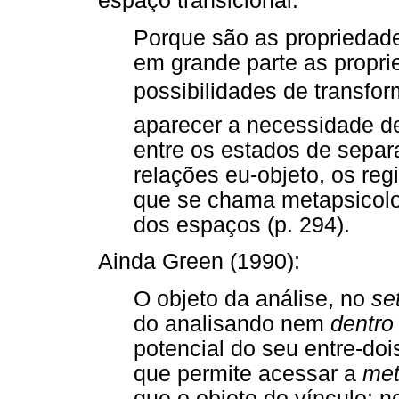
espaço transicional:
Porque são as propriedad
em grande parte as propri
possibilidades de transform
aparecer a necessidade de
entre os estados de separ
relações eu-objeto, os reg
que se chama metapsicolo
dos espaços (p. 294).
Ainda Green (1990):
O objeto da análise, no
se
do analisando nem
dentro
potencial do seu entre-do
que permite acessar a
met
que o objeto do vínculo; 