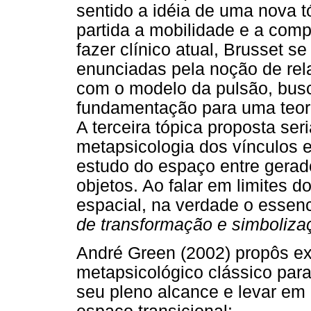
sentido a idéia de uma nova 
partida a mobilidade e a co
fazer clínico atual, Brusset 
enunciadas pela noção de rel
com o modelo da pulsão, busc
fundamentação para uma teori
A terceira tópica proposta se
metapsicologia dos vínculos e 
estudo do espaço entre gerad
objetos. Ao falar em limites d
espacial, na verdade o essenc
de transformação e simboliza
André Green (2002) propôs ext
metapsicológico clássico par
seu pleno alcance e levar em