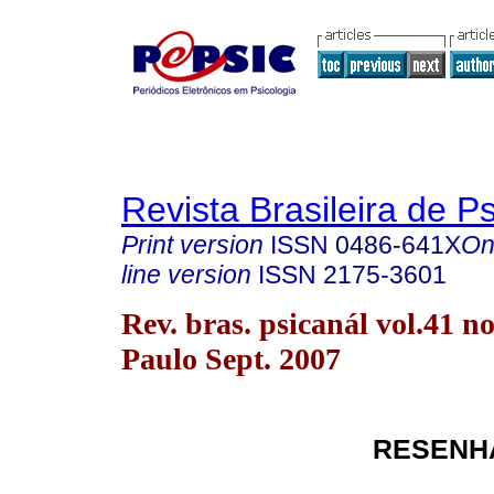
Revista Brasileira de P
Print version
ISSN
0486-641X
On
line version
ISSN
2175-3601
Rev. bras. psicanál vol.41 n
Paulo Sept. 2007
RESENHA