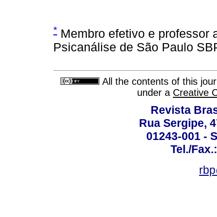
*
Membro efetivo e professor a
Psicanálise de São Paulo SB
All the contents of this jo
under a
Creative 
Revista Bras
Rua Sergipe, 47
01243-001 - S
Tel./Fax.
rbp