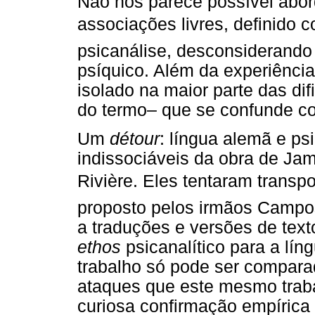
Não nos parece possível abord
associações livres, definid
psicanálise, desconsiderando 
psíquico. Além da experiência 
isolado na maior parte das d
do termo– que se confunde c
Um
détour
: língua alemã e ps
indissociáveis da obra de Jam
Rivière. Eles tentaram transpor
proposto pelos irmãos Campos,
a traduções e versões de text
ethos
psicanalítico para a lín
trabalho só pode ser compara
ataques que este mesmo traba
curiosa confirmação empírica