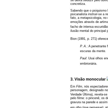
se deixa seduzir pelo óbvi
concretiza.
Sabendo que o psiquismo 
psicanalista instruir-se a 
fato, a metapsicologia, no
emoções através de artima
facho de intensa escuridão
ilusão mental do princip
Bion (1991, p. 271) oferece
P. A.
: A penetrante
escuras da mente.
Paul
: Usai olhos e
embrionária.
3. Visão monocular
Em
Film
, nós espectador
personagem, designado no
Verdade Última), revela-se
pelo filme: o pincenê, os 
gravura na parede e assim 
em olho (que persegue): at