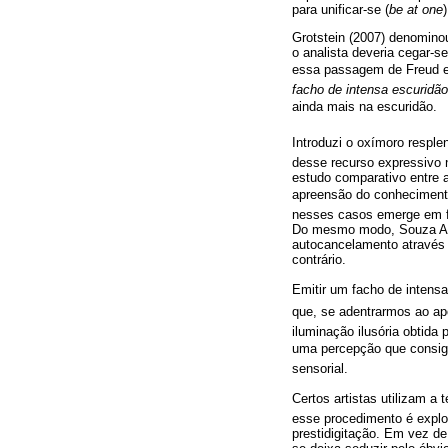
para unificar-se (
be at one
Grotstein (2007) denominou
o analista deveria cegar-s
essa passagem de Freud em
facho de intensa escuridão
ainda mais na escuridão.
Introduzi o oxímoro respl
desse recurso expressivo 
estudo comparativo entre 
apreensão do conhecimento
nesses casos emerge em fu
Do mesmo modo, Souza And
autocancelamento através d
contrário.
Emitir um facho de intens
que, se adentrarmos ao ap
iluminação ilusória obtida
uma percepção que consiga
sensorial.
Certos artistas utilizam a
esse procedimento é explo
prestidigitação. Em vez de