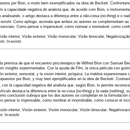
postos por Bion, e muito bem exemplificados na obra de Beckett. Confrontando
m a capacidade negativa do analista que, de acordo com Bion, o instrumenta
 analisando, o artigo destaca a diferença entre a não-coisa (
no-thing
) e o nad
não-existir. Como epílogo, assinala que ambos os autores se complementam ao
ssenciais: Como pensar o impensável, como nomear o inomeável, como conhe
Visão interior; Visão exterior; Visão monocular; Visão binocular; Negativizaçã
ir; In-existir.
la premisa de que el encuentro psicoterápico de Wilfred Bion con Samuel Be
 em insights experimentales. Con la ayuda de Film, la única película con gui
ón exterior, sensorial, y la vision interior, psíquica. La matéria expansionas
opuestos por Bion, y muy bien ejemplificados en la obra de Beckett. Contrastan
, con la capacidad negativa del analista que, según Bion, lo permite reconoc
artículo destaca la diferencia entre la no-cosa (no-thing) y la nada (nothing), s
. Como conclusión subraya que los dos autores se completan en la formulación
ómo pensar lo impensable, como nombrar el innombrable, como conocer el inco
isión interior; Visión exterior; Visión monocular; Visión binocular; Negativiza
r; In-existir.