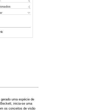
s
cionados
ar
nk
ia gerado uma espécie de
 Beckett, inicia-se uma
com os conceitos de visão