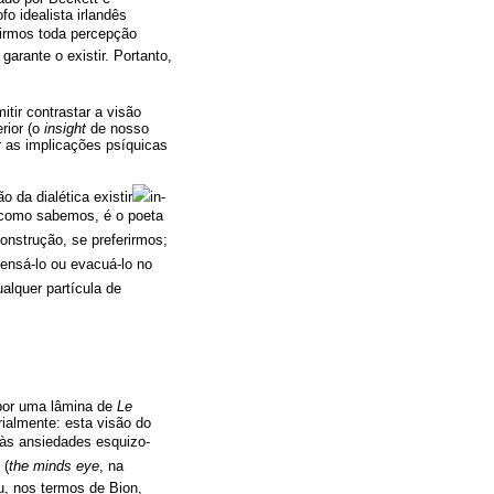
fo idealista irlandês
imirmos toda percepção
arante o existir. Portanto,
itir contrastar a visão
erior (o
insight
de nosso
ir as implicações psíquicas
 da dialética existir
in-
 como sabemos, é o poeta
onstrução, se preferirmos;
ensá-lo ou evacuá-lo no
alquer partícula de
 por uma lâmina de
Le
rialmente: esta visão do
 às ansiedades esquizo-
 (
the minds eye
, na
u, nos termos de Bion,