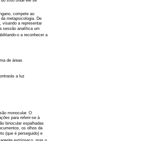
do sítio onde ele se
engano, compete ao
a da metapsicologia. De
, visando a representar
da sessão analítica um
bilitando-o a reconhecer a
hama de áreas
ontrarás a luz
isão monocular. O
ações
para referir-se à
são binocular espalhadas
documentos, os olhos da
to (que é perseguido) e
m agente extrínseco, mas o