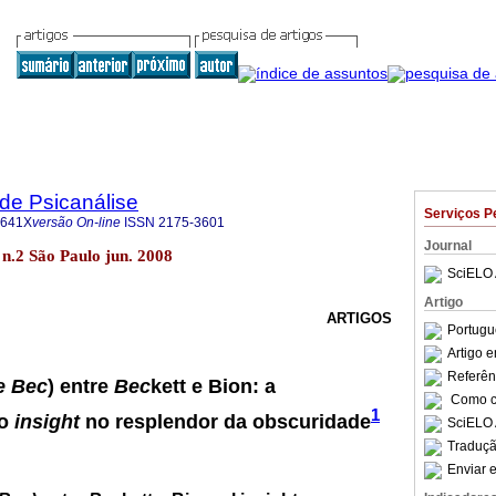
 de Psicanálise
Serviços P
-641X
versão On-line
ISSN
2175-3601
Journal
 n.2 São Paulo jun. 2008
SciELO 
Artigo
ARTIGOS
Portugu
Artigo 
Referên
e Bec
) entre
Bec
kett e Bion: a
Como ci
1
do
insight
no resplendor da obscuridade
SciELO 
Traduçã
Enviar e