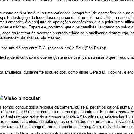
o, o artista e o mágico camuflam o truque desviando a atenção do espectador 
humano está vulnerável a uma variedade inesgotável de operações de auto-
respeito deste jogo de lusco-fusco que constitui, em última análise, a essênci
 meu entender, é o conjunto de operações econômicas que o psiquismo utiliza
nhas estéticas. Espera-se, portanto, que o psicanalista, lançando no palco 
, consiga rastrear às avessas o enredo criado pelo analisando-dramaturgo, ha
al personagem da análise, ele mesmo.
-nos um diálogo entre P. A. (psicanalista) e Paul (São Paulo):
 flecha de escuridão é o que eu gostaria de usar para iluminar o que Freud c
ncaramujados, duplamente escurecidos, como disse Gerald M. Hopkins, e enc
Visão binocular
es somos conduzidos a reboque da câmera, ou seja, pegamos carona numa v
 roteiro como O (curiosamente o mesmo signo usado por Bion em
Transform
4
 ao final também reduzido à monocularidade.
São várias as referências à vi
dois orifícios na cadeira de balanço, os dois botões que amarram a pasta de 
por diante. O personagem, na concepção cinematográfica, é dividido em obje
é o final do filme não fica explícito que o perseguidor da percepção não é u