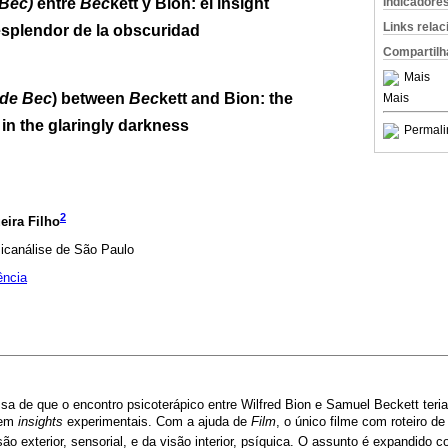
Bec)
entre
Bec
kett y Bion: el insight
Indicadore
Links rela
resplendor de la obscuridad
Compartilh
Mais
 de Bec
) between
Bec
kett and Bion: the
Mais
t in the glaringly darkness
Permali
2
eira Filho
sicanálise de São Paulo
ência
ssa de que o encontro psicoterápico entre Wilfred Bion e Samuel Beckett ter
em 
insights
experimentais. Com a ajuda de
Film
, o único filme com roteiro de
são exterior, sensorial, e da visão interior, psíquica. O assunto é expandido 