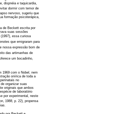
, dispnéia e taquicardia,
vitar dormir com temor de
apso nervoso, sugeriu que
sua formação psicoterápica,
a de Beckett escrita por
lizava suas sessões
 (1997), essa curiosa
uenotes que emigraram para
 de nossa expressão bom de
eito das artimanhas de
e oferece um bocadinho,
 em 1969 com o Nobel, nem
stração onírica de toda a
perinatais no
 de organizar suas
nte originais que ambos
espécie de laboratório
se por experimental, neste
n, 1988, p. 22), propensa
as.
mado por Beckett e