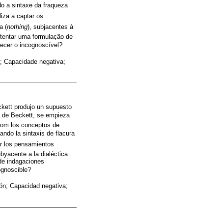
 a sintaxe da fraqueza
liza a captar os
a (
nothing
), subjacentes à
 tentar uma formulação de
cer o incognoscível?
o; Capacidade negativa;
ckett produjo un supuesto
ón de Beckett, se empieza
e com los conceptos de
do la sintaxis de flacura
er los pensamientos
ubyacente a la dialéctica
 de indagaciones
gnoscible?
ción; Capacidad negativa;