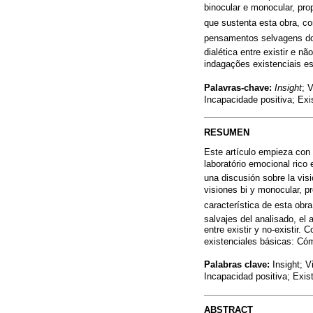
binocular e monocular, pro
que sustenta esta obra, co
pensamentos selvagens do
dialética entre existir e 
indagações existenciais e
Palavras-chave:
Insight
; 
Incapacidade positiva; Exist
RESUMEN
Este artículo empieza con 
laboratório emocional rico
una discusión sobre la visi
visiones bi y monocular, pr
característica de esta obra
salvajes del analisado, el 
entre existir y no-existir
existenciales básicas: C
Palabras clave:
Insight; V
Incapacidad positiva; Existi
ABSTRACT