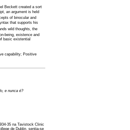
el Beckett created a sort
ript, an argument is held
cepts of binocular and
ntax that supports his
ds wild thoughts, the
non-being, existence and
 basic existential
e capability; Positive
do, e nunca é?
934-35 na Tavistock Clinic
llege de Dublin, sentia-se