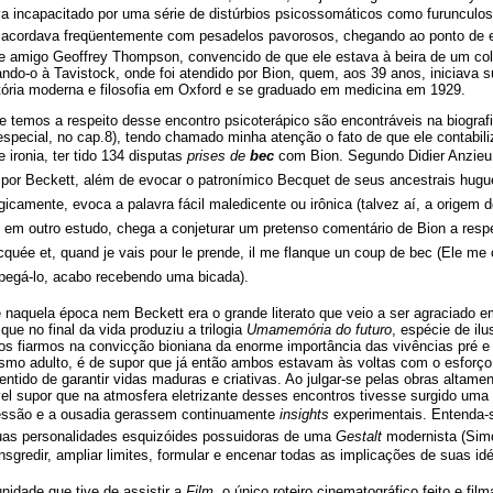
tava incapacitado por uma série de distúrbios psicossomáticos como furunculose
 acordava freqüentemente com pesadelos pavorosos, chegando ao ponto de e
 amigo Geoffrey Thompson, convencido de que ele estava à beira de um col
ndo-o à Tavistock, onde foi atendido por Bion, quem, aos 39 anos, iniciava 
stória moderna e filosofia em Oxford e se graduado em medicina em 1929.
temos a respeito desse encontro psicoterápico são encontráveis na biografi
especial, no cap.8), tendo chamado minha atenção o fato de que ele contabi
ronia, ter tido 134 disputas
prises de
bec
 com Bion. Segundo Didier Anzieu
por Beckett, além de evocar o patronímico Becquet de seus ancestrais hug
logicamente, evoca a palavra fácil maledicente ou irônica (talvez aí, a origem
4), em outro estudo, chega a conjeturar um pretenso comentário de Bion a resp
ecquée et, quand je vais pour le prende, il me flanque un coup de bec (Ele m
egá-lo, acabo recebendo uma bicada).
 naquela época nem Beckett era o grande literato que veio a ser agraciado
que no final da vida produziu a trilogia
Umamemória do futuro
, espécie de ilu
os fiarmos na convicção bioniana da enorme importância das vivências pré e 
smo adulto, é de supor que já então ambos estavam às voltas com o esforço
entido de garantir vidas maduras e criativas. Ao julgar-se pelas obras altame
vel supor que na atmosfera eletrizante desses encontros tivesse surgido uma 
ressão e a ousadia gerassem continuamente
insights
experimentais. Entenda-
duas personalidades esquizóides possuidoras de uma
Gestalt
modernista (Simo
ransgredir, ampliar limites, formular e encenar todas as implicações de suas idéi
unidade que tive de assistir a
Film
, o único roteiro cinematográfico feito e fil