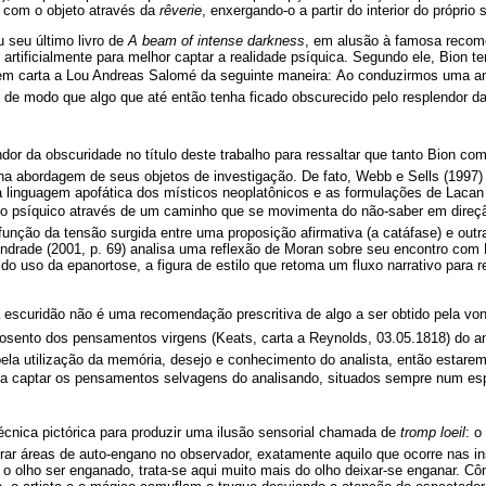
) com o objeto através da
rêverie
, enxergando-o a partir do interior do próprio s
 seu último livro de
A beam of intense darkness
, em alusão à famosa recom
e artificialmente para melhor captar a realidade psíquica. Segundo ele, Bion t
 carta a Lou Andreas Salomé da seguinte maneira: Ao conduzirmos uma aná
de modo que algo que até então tenha ficado obscurecido pelo resplendor da 
endor da obscuridade no título deste trabalho para ressaltar que tanto Bion c
na abordagem de seus objetos de investigação. De fato, Webb e Sells (1997)
a linguagem apofática dos místicos neoplatônicos e as formulações de Laca
 psíquico através de um caminho que se movimenta do não-saber em direção 
nção da tensão surgida entre uma proposição afirmativa (a catáfase) e outra
rade (2001, p. 69) analisa uma reflexão de Moran sobre seu encontro com 
o uso da epanortose, a figura de estilo que retoma um fluxo narrativo para re
a escuridão não é uma recomendação prescritiva de algo a ser obtido pela v
osento dos pensamentos virgens (Keats, carta a Reynolds, 03.05.1818) do a
 pela utilização da memória, desejo e conhecimento do analista, então estare
 captar os pensamentos selvagens do analisando, situados sempre num espec
 técnica pictórica para produzir uma ilusão sensorial chamada de
tromp loeil
: o
rar áreas de auto-engano no observador, exatamente aquilo que ocorre nas in
 o olho ser enganado, trata-se aqui muito mais do olho deixar-se enganar. Cô