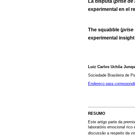
La disputa (
prise de 
experimental en el 
The squabble (
prise
experimental insigh
Luiz Carlos Uchôa Junqu
Sociedade Brasileira de P
Endereço para correspond
RESUMO
Este artigo parte da premi
laboratório emocional rico 
discussão a respeito da vi