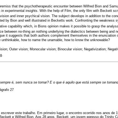
 premiss that the psychotherapeutic encounter between Wilfred Bion and Samu
 in experimental insights. With the help of Film, the only film with Beckett sc
vision and inner psychical vision. The subject develops in addition to the con
d by Bion and well illustrated in Becketts work. Confronting the weakness sy
ative capability which, in Bions opinion makes it possible to grasp the analysan
nce between no-thing an nothing underlying the dialectics between being and 
gue it suggests that both authors complement themselves in the enunciation of
he unthinkable, how to name the unamable, how to know the unknowable?
ision; Outer vision; Monocular vision; Binocular vision; Negativization; Negativ
ng.
sempre é, sem nunca se tornar? E o que é aquilo que está sempre se tornan
rágrafo 27
 escrever este trabalho. Em primeiro lugar, o encontro ocorrido nos anos de 1
ckett e Wilfred Bion. Aos 28 anos, Beckett, um jovem egresso do Trinity Co