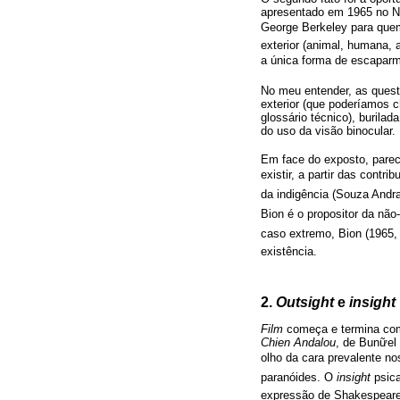
apresentado em 1965 no New 
George Berkeley para quem
exterior (animal, humana, 
a única forma de escaparm
No meu entender, as ques
exterior (que poderíamos
glossário técnico), burilad
do uso da visão binocular.
Em face do exposto, parece
existir, a partir das con
da indigência (Souza Andr
Bion é o propositor da não-
caso extremo, Bion (1965, 
existência.
2.
Outsight
e
insight
Film
começa e termina com 
Chien Andalou
, de Bunữel 
olho da cara prevalente 
paranóides. O
insight
psica
expressão de Shakespeare)