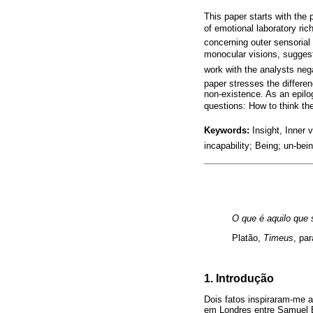
This paper starts with the
of emotional laboratory rich
concerning outer sensorial 
monocular visions, suggeste
work with the analysts neg
paper stresses the differe
non-existence. As an epilo
questions: How to think t
Keywords:
Insight, Inner v
incapability; Being; un-bei
O que é aquilo que 
Platão,
Timeus
, pa
1. Introdução
Dois fatos inspiraram-me a
em Londres entre Samuel Be