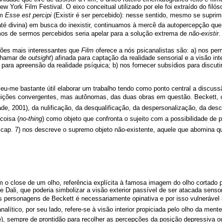
York Film Festival. O eixo conceitual utilizado por ele foi extraído do filóso
 
Esse est percipi
 (Existir é ser percebido): nesse sentido, mesmo se supr
até divina) em busca do inexistir, continuamos à mercê da autopercepção que g
os de sermos percebidos seria apelar para a solução extrema de
não-existir
.
tões mais interessantes que
Film
oferece a nós psicanalistas são: a) nos perm
 chamar de
outsight
) afinada para captação da realidade sensorial e a visão int
a para apreensão da realidade psíquica; b) nos fornecer subsídios para discut
u-me bastante útil elaborar um trabalho tendo como ponto central a discussão
tribuições convergentes, mas autônomas, das duas obras em questão. Beckett,
ade, 2001), da nulificação, da desqualificação, da despersonalização, da desc
coisa (
no-thing
) como objeto que confronta o sujeito com a possibilidade de p
cap. 7) nos descreve o supremo objeto não-existente, aquele que abomina qu
o close de um olho, referência explícita à famosa imagem do olho cortado
e Dali, que poderia simbolizar a visão exterior passível de ser atacada senso
nos personagens de Beckett é necessariamente opinativa e por isso vulnerável
nalítico, por seu lado, refere-se à visão interior propiciada pelo olho da mente
, sempre de prontidão para recolher as percepções da posição depressiva o