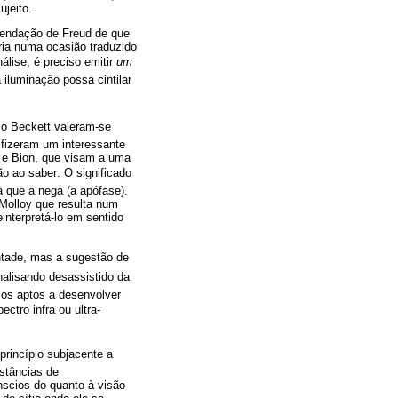
ujeito.
endação de Freud de que
eria numa ocasião traduzido
lise, é preciso emitir
um
iluminação possa cintilar
omo Beckett valeram-se
 fizeram um interessante
n e Bion, que visam a uma
ao saber. O significado
 que a nega (a apófase).
Molloy que resulta num
interpretá-lo em sentido
ontade, mas a sugestão de
nalisando desassistido da
mos aptos a desenvolver
tro infra ou ultra-
 princípio subjacente a
stâncias de
nscios do quanto à visão