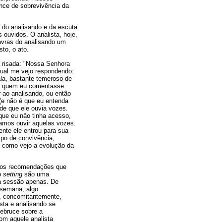
ce de sobrevivência da
o do analisando e da escuta
s ouvidos. O analista, hoje,
avras do analisando um
sto, o ato.
 risada: "Nossa Senhora
 qual me vejo respondendo:
la, bastante temeroso de
om quem eu comentasse
r ao analisando, ou então
 (e não é que eu entenda
de que ele ouvia vozes.
que eu não tinha acesso,
íamos ouvir aquelas vozes.
nte ele entrou para sua
po de convivência,
m como vejo a evolução da
mos recomendações que
o
setting
são uma
ma sessão apenas. De
 semana, algo
o, concomitantemente,
sta e analisando se
debruce sobre a
om aquele analista