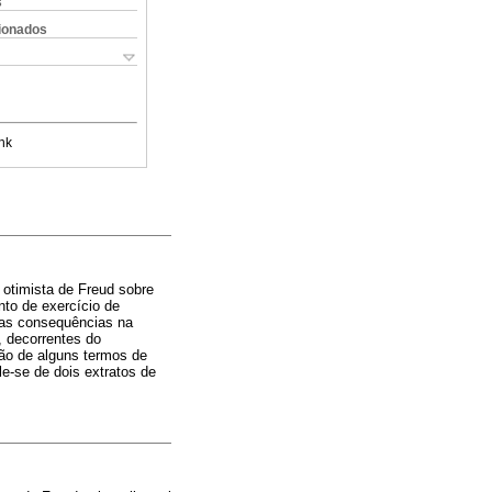
s
cionados
nk
 otimista de Freud sobre
to de exercício de
uas consequências na
, decorrentes do
ção de alguns termos de
le-se de dois extratos de