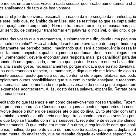
pelo menos uma ou duas vezes a cada sessão, quem sabe aumentemos a chan
os analisandos de fato e de boa vontade.
ornar objeto de conversa psicanalítica nasce da intersecção da manifestaçã
te este, pois que, no âmbito da análise, não se restringe ao que se capta pelo
s, quiçá com o corpo todo). Nem se trata mais, creio eu, de buscar nas pal
uir sentido, de conseguir transformar em palavras o indizível, o não dito, o ge
escuta das vozes que o atormentam, subitamente me diz, dando uma pequena
 muito bonitinho!". Fico aturdido, durante um breve lapso de tempo, findo o
diatamente me percebo tenso, imaginando qual será a consequência dessa fa
mpa. Também conjecturei qual o julgamento que fariam de mim os colegas c
ta "juramentado", deveria encontrar uma resposta mais "psicanalítica" para da
isando dá uma gargalhada, e me fala que gostou de ouvir o que eu havia dito
 o analisando goste, necessariamente), porque indicava que eu não duvidava 
s conversando a respeito, ultimamente, e digo que ele me falava de algo a 
ente pessoal, posto que eu e outros, conforme ele próprio relatava, não pod
exploramos outras possibilidades que sua comunicação ensejava, e recenteme
es semanais cumprimentando-me pelo aniversário de nosso já prolongado tem
s expansões aconteceram. Aliás, gosto dessa palavra, expansão. Retrata be
, abrangência.
creditando no que fazemos e em como desenvolvemos nosso trabalho. Faze
o, prontamente ou não. Considero que alguns aspectos importantes do noss
envolve desde o número de sessões até o uso do divã. Evito atender com u
o minha experiência, não creio que faça, trabalhando com duas sessões por
do que faço se trabalho com mais sessões. E recentemente estive atendend
es semanais. O que tenho em mente é o ritmo, a regularidade com que anali
enso, melhor, do ponto de vista de mais oportunidades para que a dupla se 
nto mental do analisando, que se ressalta daquela experiência específica, c