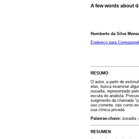
A few words about 
Humberto da Silva Menez
Endereço para Correspond
RESUMO
O autor, a partir de estím
elas, busca examinar algu
ousadia, representado pel
escuta do analista. Procur
surgimento da chamada "pat
uso corrente, tais como esc
sua clínica privada.
Palavras-chave:
ousadia; 
RESUMEN