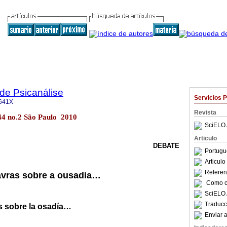
 de Psicanálise
Servicios 
641X
Revista
.44 no.2 São Paulo 2010
SciELO 
Articulo
DEBATE
Portugu
Articul
Referenc
vras sobre a ousadia…
Como ci
SciELO 
Traducc
s sobre la osadía…
Enviar a