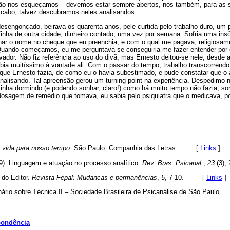
não nos esqueçamos – devemos estar sempre abertos, nós também, para as 
 cabo, talvez descubramos neles analisandos.
desengonçado, beirava os quarenta anos, pele curtida pelo trabalho duro, um p
nha de outra cidade, dinheiro contado, uma vez por semana. Sofria uma insô
inar o nome no cheque que eu preenchia, e com o qual me pagava, religiosa
 Quando começamos, eu me perguntava se conseguiria me fazer entender por e
ivador. Não fiz referência ao uso do divã, mas Ernesto deitou-se nele, desde 
ia muitíssimo à vontade ali. Com o passar do tempo, trabalho transcorrendo
 que Ernesto fazia, de como eu o havia subestimado, e pude constatar que o
analisando. Tal apreensão gerou um turning point na experiência. Despedimo-
inha dormindo (e podendo sonhar, claro!) como há muito tempo não fazia, sorr
osagem de remédio que tomava, eu sabia pelo psiquiatra que o medicava, po
 vida para nosso tempo
. São Paulo: Companhia das Letras. [
Links
]
89). Linguagem e atuação no processo analítico.
Rev. Bras. Psicanal.
,
23
(3)
 do Editor.
Revista Fepal: Mudanças e permanências
,
5
, 7-10. [
Links
]
ário sobre Técnica II – Sociedade Brasileira de Psicanálise de São Paulo.
pondência