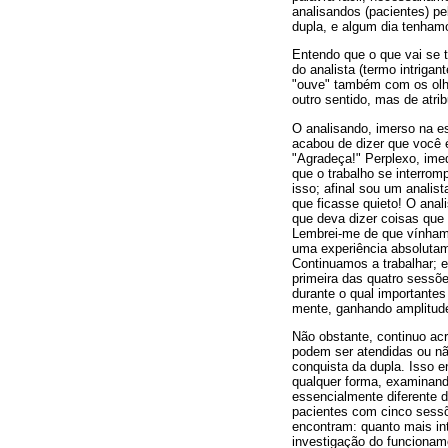
analisandos (pacientes) 
dupla, e algum dia tenham
Entendo que o que vai se t
do analista (termo intrigan
"ouve" também com os olho
outro sentido, mas de atrib
O analisando, imerso na 
acabou de dizer que você é
"Agradeça!" Perplexo, ime
que o trabalho se interro
isso; afinal sou um analis
que ficasse quieto! O anal
que deva dizer coisas que
Lembrei-me de que vínhamo
uma experiência absolutam
Continuamos a trabalhar; 
primeira das quatro sessõ
durante o qual importante
mente, ganhando amplitude
Não obstante, continuo a
podem ser atendidas ou nã
conquista da dupla. Isso 
qualquer forma, examinand
essencialmente diferente 
pacientes com cinco sessõ
encontram: quanto mais int
investigação do funcioname