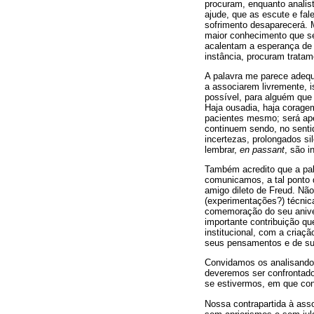
procuram, enquanto analis
ajude, que as escute e fal
sofrimento desaparecerá. 
maior conhecimento que se 
acalentam a esperança de 
instância, procuram tratam
A palavra me parece adequ
a associarem livremente, i
possível, para alguém que
Haja ousadia, haja coragem
pacientes mesmo; será ap
continuem sendo, no senti
incertezas, prolongados s
lembrar,
en passant
, são i
Também acredito que a pal
comunicamos, a tal ponto q
amigo dileto de Freud. Não
(experimentações?) técnic
comemoração do seu aniver
importante contribuição q
institucional, com a criaç
seus pensamentos e de su
Convidamos os analisandos
deveremos ser confrontado
se estivermos, em que cons
Nossa contrapartida à ass