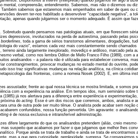
amentos. Dispomonos a intervir (interpretar) quando julgamos ter algo a dize
ão mental, compreensão, entendimento. Sabemos, mas não o dizemos ou di
r. Também sabemos que estaremos mais empenhados em saber de ques ou c
ervisões devem ter-nos habilitado a desenvolver "capacidade negativa", a tol
pretação, apenas quando julgarmos ser o momento adequado. É assim que fa
 Sobretudo quando pensamos nas patologias atuais, em que florescem séria
tizes depressivos, involucrados na perda de autoestima, passando pelas psi
s
borderlines
, toda a gama de sérios transtornos alimentares, drogadições, tud
atologia do vazio", estamos cada vez mais constantemente sendo chamados 
", terreno ainda largamente inexplorado, movediço e ardiloso, marcado pela 
mesmo verbal, como nos lembra Odilon de Mello Franco Filho (1989), com a a
 muitos analisandos – a palavra não é utilizada para estabelecer conversa, ma
iar constrangimentos, provocar mudanças no estado mental do ouvinte, pode
Tudo isso traz significativas mudanças na relação analítica, na clínica cotidiana
metapsicologia das fronteiras, como a nomeia Nosek (2002). E, em última ins
s assustador, frente ao qual nossa técnica se mostra limitada, e somos pra
riência com a experiência na análise. Em tempos idos, num seminário sobre 
 (1985) já nos alertava para a diferença entre experiência e experimentação
 próxima do
acting
. Esse é um dos riscos que corremos, ambos, analista e a
epara uma de outra pode ser muito tênue. O analista pode acabar sem noção d
 acabarem confundidos, nossa função pervertida. Um agravante: o analisand
tting
é de nossa exclusiva e intransferível administração.
es difere largamente do que os analisandos pretendem (aliás, creio mesmo
, mas suspeito que acabamos por fazer o que julgamos que melhor lhes con
analítico. Porque ainda se trata de trabalho e ainda se trata de encontrarmos a
mente, mas a que gera curiosidade, perplexidade, surpresa. Se conseguirmos 