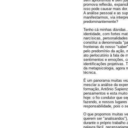
sem apriorismos e sem julg
promova reflexão, expans
isso pode causar mais do
A análise pessoal e as sup
manifestarmos, via inter
predominantemente?
Tenho cá minhas dúvidas…
identidade, com fortes ma
narcísicas, personalidade
constitui a denominada "p
fronteiras do nosso "saber
pelo predomínio da ação, 
ato perlocutório à fala de
sentimentos e emoções, cr
identificações projetivas. 
da metapsicologia, agora 
técnica.
É um panorama muitas veze
mesclar a análise da expe
formação, Antônio Sapienza
pensamentos e esta muito
hoje: o fio condutor que s
fazendo, e nossos lugares
responsabilidade, pois o
se
O que propomos muitas vez
querem ser "analisandos")
durante o próprio trabalho 
palavra fácil, necessaria