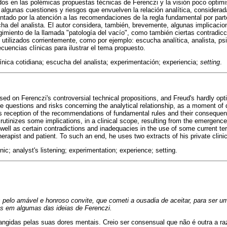
dos en las polémicas propuestas técnicas de Ferenczi y la visión poco optimis
 algunas cuestiones y riesgos que envuelven la relación analítica, conside
entado por la atención a las recomendaciones de la regla fundamental por part
a del analista. El autor considera, también, brevemente, algunas implicacion
rgimiento de la llamada "patología del vacío", como también ciertas contradicc
 utilizados corrientemente, como por ejemplo: escucha analítica, analista, ps
cuencias clínicas para ilustrar el tema propuesto.
ínica cotidiana; escucha del analista; experimentación; experiencia;
setting
.
sed on Ferenczi's controversial technical propositions, and Freud's hardly opti
questions and risks concerning the analytical relationship, as a moment of 
's reception of the recommendations of fundamental rules and their consequen
scrutinizes some implications, in a clinical scope, resulting from the emergence
well as certain contradictions and inadequacies in the use of some current te
herapist and patient. To such an end, he uses two extracts of his private clinic
inic; analyst's listening; experimentation; experience; setting.
 pelo amável e honroso convite, que cometi a ousadia de aceitar, para ser 
s em algumas das ideias de Ferenczi.
ngidas pelas suas dores mentais. Creio ser consensual que não é outra a ra