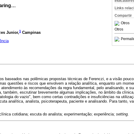
Indicadore
daring…
Links rela
Compartir
Otros
Otros
1
es Junior,
Campinas
Permali
ência
ulos baseados nas polêmicas propostas técnicas de Ferenczi, e a visão pouco
mas questões e riscos que envolvem a relação analítica, enquanto um momen
o atendimento às recomendações da regra fundamental, pelo analisando, e s
a, também, escrutinar brevemente algumas implicações, no âmbito da clínica
ologia do vazio", bem como certas contradições e insuficiências na utiliza
uta analítica, analista, psicoterapeuta, paciente e analisando. Para tanto, va
clínica cotidiana; escuta do analista; experimentação; experiência;
setting
.