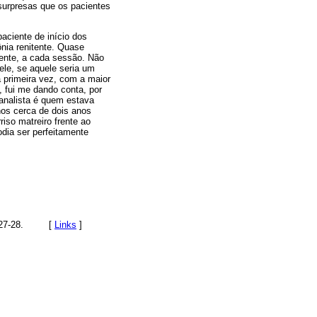
surpresas que os pacientes
aciente de início dos
nia renitente. Quase
mente, a cada sessão. Não
le, se aquele seria um
a primeira vez, com a maior
, fui me dando conta, por
 analista é quem estava
nos cerca de dois anos
iso matreiro frente ao
dia ser perfeitamente
, 27-28. [
Links
]