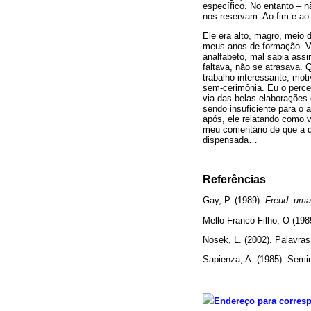
específico. No entanto – 
nos reservam. Ao fim e ao
Ele era alto, magro, meio 
meus anos de formação. Vi
analfabeto, mal sabia ass
faltava, não se atrasava.
trabalho interessante, mot
sem-cerimônia. Eu o perceb
via das belas elaborações
sendo insuficiente para o 
após, ele relatando como v
meu comentário de que a d
dispensada…
Referências
Gay, P. (1989).
Freud: uma
Mello Franco Filho, O (19
Nosek, L. (2002). Palavras
Sapienza, A. (1985). Semin
Endereço para corres