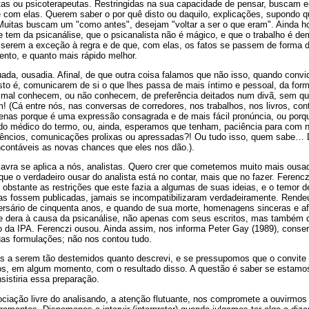
tas ou psicoterapeutas. Restringidas na sua capacidade de pensar, buscam 
e com elas. Querem saber o por quê disto ou daquilo, explicações, supondo qu
Muitas buscam um "como antes", desejam "voltar a ser o que eram". Ainda h
tem da psicanálise, que o psicanalista não é mágico, e que o trabalho é de
serem a exceção à regra e de que, com elas, os fatos se passem de forma d
ento, e quanto mais rápido melhor.
ada, ousadia. Afinal, de que outra coisa falamos que não isso, quando con
sto é, comunicarem de si o que lhes passa de mais íntimo e pessoal, da for
 mal conhecem, ou não conhecem, de preferência deitados num divã, sem que
! (Cá entre nós, nas conversas de corredores, nos trabalhos, nos livros, c
enas porque é uma expressão consagrada e de mais fácil pronúncia, ou por
do médico do termo, ou, ainda, esperamos que tenham, paciência para com 
ilêncios, comunicações prolixas ou apressadas?! Ou tudo isso, quem sabe… 
ncontáveis as novas chances que eles nos dão.).
avra se aplica a nós, analistas. Quero crer que cometemos muito mais ousa
ue o verdadeiro ousar do analista está no contar, mais que no fazer. Ferenczi
 obstante as restrições que este fazia a algumas de suas ideias, e o temor 
as fossem publicadas, jamais se incompatibilizaram verdadeiramente. Rendeu
sário de cinquenta anos, e quando de sua morte, homenagens sinceras e afe
ue dera à causa da psicanálise, não apenas com seus escritos, mas também d
ão da IPA. Ferenczi ousou. Ainda assim, nos informa Peter Gay (1989), conse
as formulações; não nos contou tudo.
 a serem tão destemidos quanto descrevi, e se pressupomos que o convite
s, em algum momento, com o resultado disso. A questão é saber se estamos
istiria essa preparação.
ociação livre do analisando, a atenção flutuante, nos compromete a ouvirmos