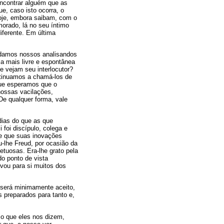
encontrar alguém que as
e, caso isto ocorra, o
oje, embora saibam, com o
morado, lá no seu íntimo
iferente. Em última
vidamos nossos analisandos
ma mais livre e espontânea
 vejam seu interlocutor?
ontinuamos a chamá-los de
que esperamos que o
nossas vacilações,
De qualquer forma, vale
dias do que as que
 foi discípulo, colega e
de que suas inovações
-lhe Freud, por ocasião da
tuosas. Era-lhe grato pela
o ponto de vista
rvou para si muitos dos
 será minimamente aceito,
 preparados para tanto e,
 o que eles nos dizem,