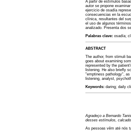
A partir de estímulos basa
autor se propone examinar
ejercicio de osadía repres
consecuencias en la escuch
clínica, resultantes del su
el uso de algunos términos
analizado. Presenta dos se
Palabras clave:
osadía; cl
ABSTRACT
The author, from stimuli ba
goes about examining some 
represented by the patient
listening. He also briefly 
"emptiness pathology", as 
listening, analyst, psychot
Keywords:
daring; daily cl
Agradeço a Bernardo Tanis
desses estímulos, calcado
As pessoas vêm até nós ta