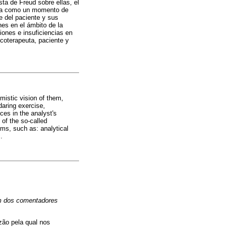
ta de Freud sobre ellas, el
rada como un momento de
e del paciente y sus
es en el ámbito de la
iones e insuficiencias en
icoterapeuta, paciente y
mistic vision of them,
daring exercise,
ces in the analyst's
 of the so-called
rms, such as: analytical
.
um dos comentadores
zão pela qual nos