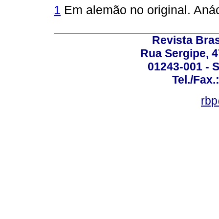
1
Em alemão no original. Anácl
Revista Bras
Rua Sergipe, 47
01243-001 - S
Tel./Fax.
rbp