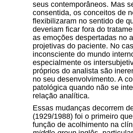
seus contemporâneos. Mas se 
consentida, os conceitos de n
flexibilizaram no sentido de 
deveriam ficar fora do tratam
as emoções despertadas no ana
projetivas do paciente. No c
inconsciente do mundo interno
especialmente os intersubjet
próprios do analista são inere
no seu desenvolvimento. A co
patológica quando não se int
relação analítica.
Essas mudanças decorrem de u
(1929/1988) foi o primeiro que
função de acolhimento na clíni
middle-group
inglês, particula