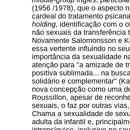
(1956 /1978), que o aspecto 
cardeal do tratamento psican
holding,
identificação com o o
não sexuais da transferência 
Novamente Salomonsson e Kul
essa vertente influindo no seu
importância da sexualidade n
atenção para "a amizade de t
positiva sublimada... na busc
solidário e complementar" (Ka
nova concepção como uma deri
Roussillon, apesar de reconh
sexuais, o faz por outras via
Chama a sexualidade de sexua
adulta da infantil e, principa
intrapsíquico, inclusive no se