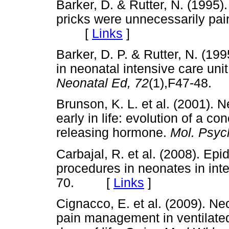
Barker, D. & Rutter, N. (1995)
pricks were unnecessarily pai
[
Links
]
Barker, D. P. & Rutter, N. (19
in neonatal intensive care un
Neonatal Ed, 72
(1),F47-48
Brunson, K. L. et al. (2001). 
early in life: evolution of a co
releasing hormone.
Mol. Psych
Carbajal, R. et al. (2008). Ep
procedures in neonates in int
70. [
Links
]
Cignacco, E. et al. (2009). N
pain management in ventilated 