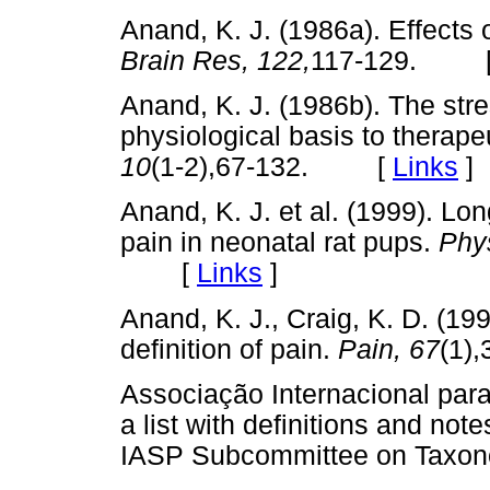
Anand, K. J. (1986a). Effects 
Brain Res, 122,
117-129. 
Anand, K. J. (1986b). The str
physiological basis to therape
10
(1-2),67-132. [
Links
]
Anand, K. J. et al. (1999). Lon
pain in neonatal rat pups.
Phy
[
Links
]
Anand, K. J., Craig, K. D. (19
definition of pain.
Pain, 67
(1)
Associação Internacional para
a list with definitions and n
IASP Subcommittee on Taxo