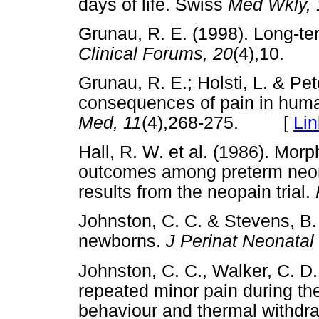
days of life. Swiss
Med Wkly, 
Grunau, R. E. (1998). Long-ter
Clinical Forums, 20
(4),10.
Grunau, R. E.; Holsti, L. & Pe
consequences of pain in hum
Med, 11
(4),268-275. [
Lin
Hall, R. W. et al. (1986). Mor
outcomes among preterm neon
results from the neopain trial.
Johnston, C. C. & Stevens, B.
newborns.
J Perinat Neonatal
Johnston, C. C., Walker, C. D.
repeated minor pain during th
behaviour and thermal withdra