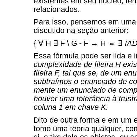
existentes em seu núcleo, ten
relacionados.
Para isso, pensemos em uma 
discutido na seção anterior:
{ ∀ H ∃ F \ G - F → H ⇔ ∃
IA
Essa fórmula pode ser lida e 
complexidade de fileira H ex
fileira F, tal que se, de um e
subtraímos o enunciado de co
mente um enunciado de comple
houver uma tolerância à frustr
coluna 1 em chave K.
Dito de outra forma e em um e
tomo uma teoria qualquer, co